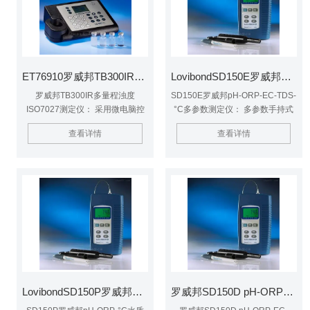
性的特点。通过自动量程检测，可
以在整个量程范围内直接测量。
ET76910罗威邦TB300IR多量程浊度ISO7027测定仪
LovibondSD150E罗威邦pH-ORP-EC-TDS-°C多参数测定仪
罗威邦TB300IR多量程浊度
SD150E罗威邦pH-ORP-EC-TDS-
ISO7027测定仪： 采用微电脑控
°C多参数测定仪： 多参数手持式
制技术，，用户友好界面操作便
仪器，用于测定溶解氧 (O2)、O2
查看详情
查看详情
捷，无需频繁校准，自动量程转
浓度、电导率、TDS、pH 和
换，测值准确可靠。稳定860nm
ORP。 16000组*的测量数据存
红外光源，90°散射光检测器光学
储，RS232数据接口，方便与电
系统，有效的修正了颜色的干扰，
脑和打印机数据传输。 广泛应用
具有色度补偿、光源自动补偿功
于地表水、泳池水、饮用水和污水
能，内置实时时钟，大容量存储
处理行业测量。
1000 组测量数据，RS232 数据接
口，符合ISO7027国际浊度检测标
准，适用于自来水、污水处理行
业。
LovibondSD150P罗威邦pH-ORP-°C水质多参数测定仪
罗威邦SD150D pH-ORP-EC-TDS-DO-°C多参数测定仪