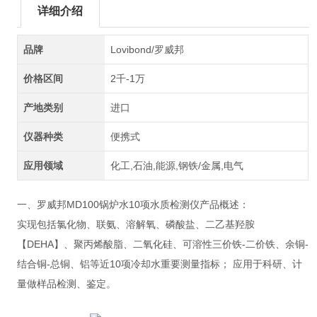
详细介绍
品牌
Lovibond/罗威邦
价格区间
2千-1万
产地类别
进口
仪器种类
便携式
应用领域
化工,石油,能源,钢铁/金属,电气
一、罗威邦MD100锅炉水10项水质检测仪产品概述：
实现包括氯化物、联氨、溶解氧、磷酸盐、二乙基羟胺
【DEHA】、聚丙烯酸脂、二氧化硅、可溶性三价铁-二价铁、余铜-
结合铜-总铜、铝等近10项冷却水重要测量指标； 应用于科研、计
量做样品检测、鉴定。