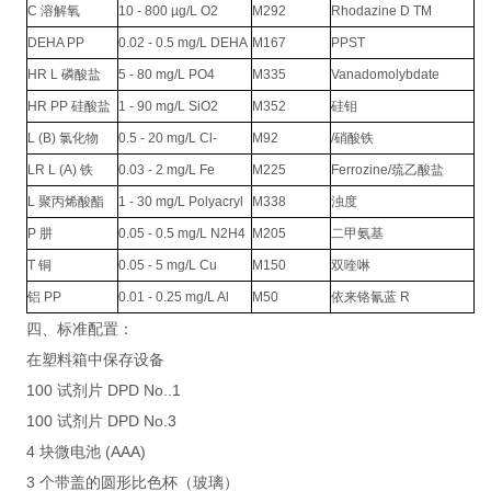
C 溶解氧
10 - 800 µg/L O2
M292
Rhodazine D TM
DEHA PP
0.02 - 0.5 mg/L DEHA
M167
PPST
HR L 磷酸盐
5 - 80 mg/L PO4
M335
Vanadomolybdate
HR PP 硅酸盐
1 - 90 mg/L SiO2
M352
硅钼
L (B) 氯化物
0.5 - 20 mg/L Cl-
M92
/硝酸铁
LR L (A) 铁
0.03 - 2 mg/L Fe
M225
Ferrozine/巯乙酸盐
L 聚丙烯酸酯
1 - 30 mg/L Polyacryl
M338
浊度
P 肼
0.05 - 0.5 mg/L N2H4
M205
二甲氨基
T 铜
0.05 - 5 mg/L Cu
M150
双喹啉
铝 PP
0.01 - 0.25 mg/L Al
M50
依来铬氰蓝 R
四、标准配置：
在塑料箱中保存设备
100 试剂片 DPD No..1
100 试剂片 DPD No.3
4 块微电池 (AAA)
3 个带盖的圆形比色杯（玻璃）