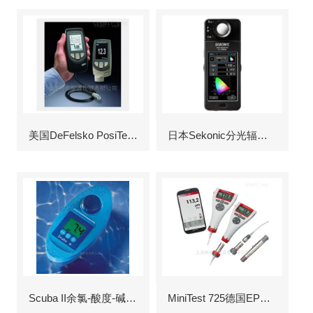
美国DeFelsko PosiTector6000涂层测厚仪
日本Sekonic分光辐射照度计
Scuba II余氯-酸度-碱度-氰尿酸浓度测定仪
MiniTest 725德国EPK涂层测厚仪