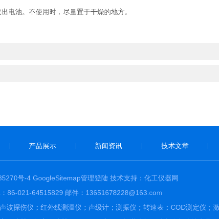
出电池。不使用时，尽量置于干燥的地方。
产品展示
新闻资讯
技术文章
|
|
|
|
5270号-4
GoogleSitemap
管理登陆
技术支持：
化工仪器网
-64515829 邮件：13651678228@163.com
声波探伤仪；红外线测温仪；声级计；测振仪；转速表；COD测定仪；