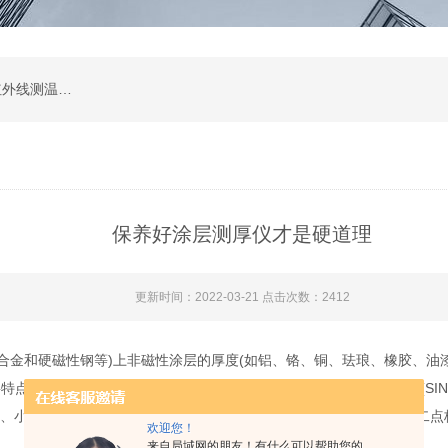
涂层测厚仪；超声波测厚仪；超声波探伤仪；红外线测温仪；声级计；测振仪；转速表；COD测定仪；激光测距仪；酸度计；电导率测定仪；粗糙度仪；硬度计；测力计；溶解氧测定仪；万用表；离子浓度测定仪；数字示波器；数字示波器；信号源；电源；频谱分析；功率分析仪
保养好涂层测厚仪才是硬道理
更新时间：2022-03-21 点击次数：2412
合金和硬磁性钢等)上非磁性涂层的厚度(如铝、铬、铜、珐琅、橡胶、油漆
具有两种测量方式：连续测量方式(CONTINUE)和单次测量方式(SING
AX)、小值(MIN)、测试次数(NO.)、标准偏差(S.DEV)可进行零点
欢迎您！
来自局域网的朋友！有什么可以帮助您的