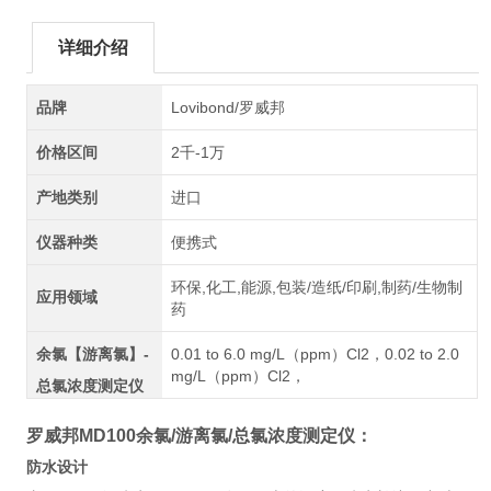
详细介绍
品牌
Lovibond/罗威邦
价格区间
2千-1万
产地类别
进口
仪器种类
便携式
环保,化工,能源,包装/造纸/印刷,制药/生物制
应用领域
药
余氯【游离氯】-
0.01 to 6.0 mg/L（ppm）Cl2，0.02 to 2.0
mg/L（ppm）Cl2，
总氯浓度测定仪
罗威邦MD100余氯/游离氯/总氯浓度测定仪
：
防水设计