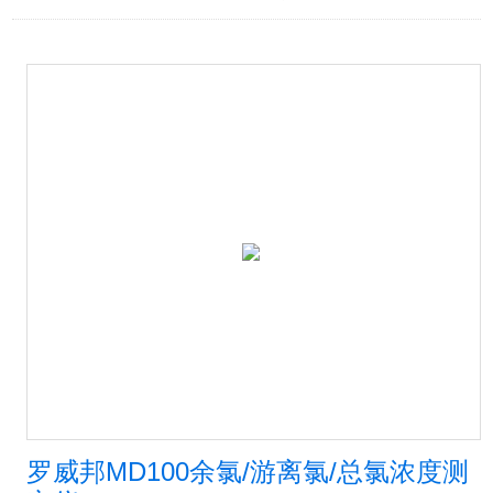
罗威邦MD100余氯/游离氯/总氯浓度测