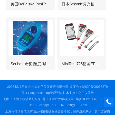
美国DeFelsko PosiTector6000涂层测厚仪
日本Sekonic分光辐射照度计
Scuba II余氯-酸度-碱度-氰尿酸浓度测定仪
MiniTest 725德国EPK涂层测厚仪
2026 版权所有 © 上海树信仪器仪表有限公司
备案号：沪ICP备09035270
号-4
GoogleSitemap
管理登陆
技术支持：
化工仪器网
地址：上海市杨浦区纪念路8号上海财经大学科技园3号楼203室 传真：86-021-
64515829 邮件：13651678228@163.com
上海树信仪器仪表有限公司主要经营涂层测厚仪；超声波测厚仪；超声波探伤