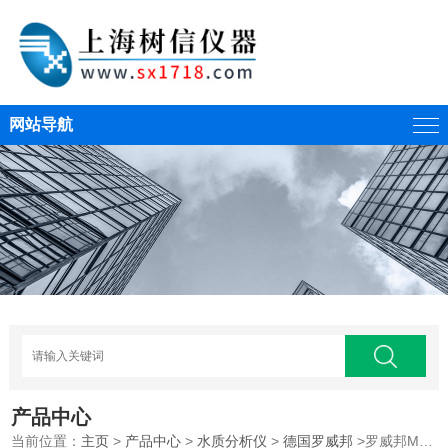
网站导航
产品中心
当前位置：
主页
>
产品中心
>
水质分析仪
>
德国罗威邦
>罗威邦MD100余氯/游离氯/总氯浓度测定仪