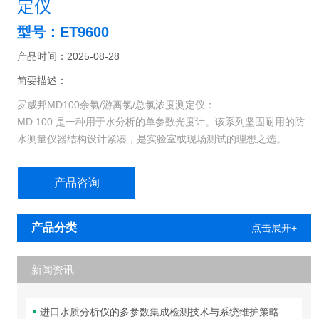
定仪
型号：ET9600
产品时间：2025-08-28
简要描述：
罗威邦MD100余氯/游离氯/总氯浓度测定仪：
MD 100 是一种用于水分析的单参数光度计。该系列坚固耐用的防
水测量仪器结构设计紧凑，是实验室或现场测试的理想之选。
该仪器预编程两个量程，用于检测游离氯、结合氯和总氯。所有量
程均采用 DPD 方法工作，并（根据所选量程）使用试剂片或粉包
产品咨询
试剂。
产品分类
点击展开+
新闻资讯
进口水质分析仪的多参数集成检测技术与系统维护策略