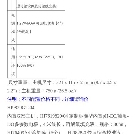
理传输软件及传输线套装）
电
源
1.2V×4AAA 可充电电池【4节
模
5号电池】
式
适
用
0 to 50°C (32 to 122°F)、RH
环
100% IP67
境
尺寸重量：主机尺寸：221 x 115 x 55 mm (8.7 x 4.5 x
2.2”)；主机重量：750 g (26.5 oz.)
注明：不同配置价格不同，详细请询价
HI9829GT-04
内置GPS主机，HI7619829/04 定制标准型内置pH-EC/浊度-
DO多参数电极，4 米线长，溶解氧填充液，规格：30ml，
HI76409A/P溶氧膜（5个），
HI9828-0 快速综合校准液，