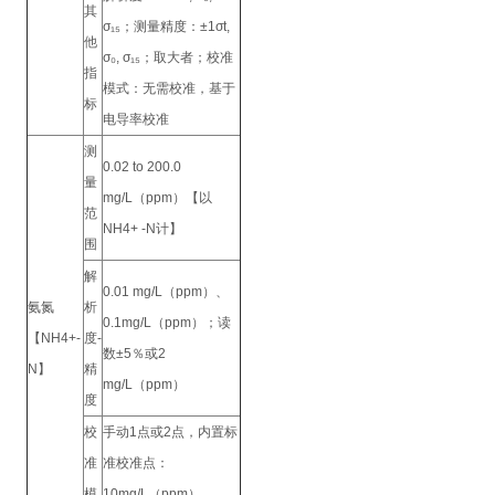
其
σ₁₅；测量精度：±1σt,
他
σ₀, σ₁₅；取大者；校准
指
模式：无需校准，基于
标
电导率校准
测
0.02 to 200.0
量
mg/L（ppm）【以
范
NH4+ -N计】
围
解
0.01 mg/L（ppm）、
氨氮
析
0.1mg/L（ppm）；读
【NH4+-
度-
数±5％或2
N】
精
mg/L（ppm）
度
校
手动1点或2点，内置标
准
准校准点：
模
10mg/L（ppm）、