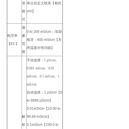
准
单点自定义校准【相对
模
mV】
式
测
0 to 200 mS/cm；/实际
电导率
量
电导：400 mS/cm【关
【EC】
范
闭温度补偿功能】
围
手动选择：1 µS/cm、
0.001 mS/cm、0.01
mS/cm、0.1 mS/cm、1
mS/cm
自动选择：
1 µS/cm【0
to 9999 µS/cm】、
0.01mS/cm【10.00 to
解
99.99 mS/cm】、
析
0.1mS/cm【100.0 to