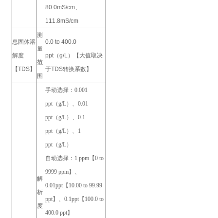
80.0mS/cm、
111.8mS/cm
测
总固体溶
0.0 to 400.0
量
解度
ppt（g/L）【大值取决
范
【TDS】
于TDS转换系数】
围
手动选择
：
0.001
ppt（g/L）、0.01
ppt（g/L）、0.1
ppt（g/L）、1
ppt（g/L）
自动选择
：
1 ppm【0 to
9999 ppm】、
解
0.01ppt【10.00 to 99.99
析
ppt】、0.1ppt【100.0 to
度
400.0 ppt】