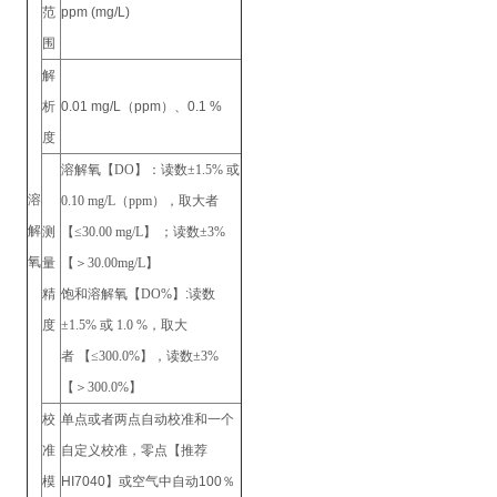
范
ppm (mg/L)
围
解
析
0.01 mg/L（ppm）、0.1 %
度
溶解氧【DO】：读数±1.5% 或
溶
0.10 mg/L（ppm）
，
取大者
解
测
【≤30.00 mg/L】
；
读数±3%
氧
量
【＞30.00mg/L】
精
饱和溶解氧
【
DO%
】:
读数
度
±1.5% 或 1.0 %，取大
者 【≤300.0%】，读数±3%
【＞300.0%】
校
单点或者两点自动校准和一个
准
自定义校准，零点【推荐
模
HI7040】或空气中自动100％