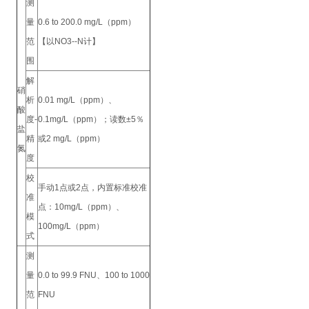
测
量
0.6 to 200.0 mg/L（ppm）
范
【以NO3--N计】
围
解
硝
析
0.01 mg/L（ppm）、
酸
度-
0.1mg/L（ppm）；读数±5％
盐
精
或2 mg/L（ppm）
氮
度
校
手动1点或2点，内置标准校准
准
点：10mg/L（ppm）、
模
100mg/L（ppm）
式
测
量
0.0 to 99.9 FNU、100 to 1000
范
FNU