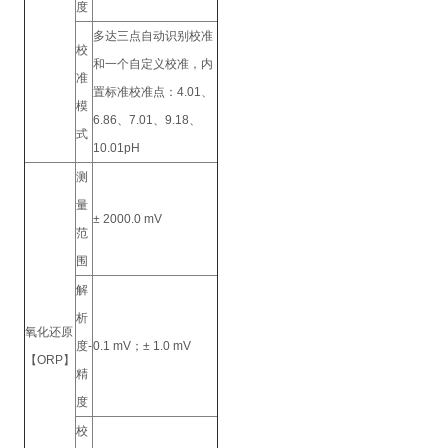
度
多达三点自动识别校准
校
和一个自定义校准，内
准
置标准校准点：4.01、
模
6.86、7.01、9.18、
式
10.01pH
测
量
± 2000.0 mV
范
围
解
析
氧化还原
度-
0.1 mV；± 1.0 mV
【ORP】
精
度
校