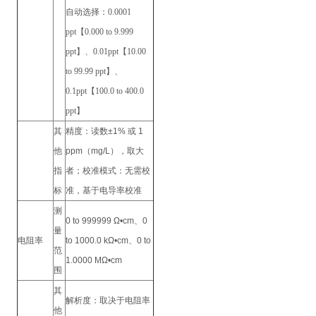
自动选择：
0.0001
ppt【0.000 to 9.999
ppt】、0.01ppt【10.00
to 99.99 ppt】、
0.1ppt【100.0 to 400.0
ppt】
其
精度：读数±1% 或 1
他
ppm（mg/L），取大
指
者；校准模式：无需校
标
准，基于电导率校准
测
0 to 999999 Ω•cm、0
量
电阻率
to 1000.0 kΩ•cm、0 to
范
1.0000 MΩ•cm
围
其
解析度：取决于电阻率
他