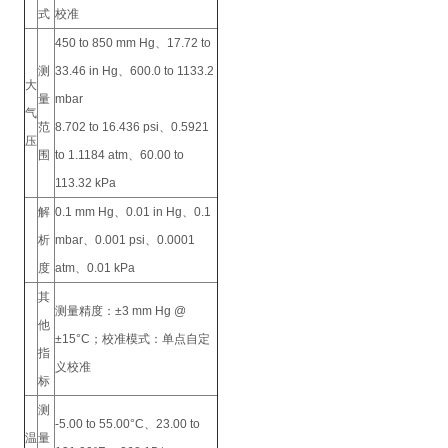
式
校准
450 to 850 mm Hg、17.72 to
测
33.46 in Hg、600.0 to 1133.2
大
量
mbar
气
范
8.702 to 16.436 psi、0.5921
压
围
to 1.1184 atm、60.00 to
113.32 kPa
解
0.1 mm Hg、0.01 in Hg、0.1
析
mbar、0.001 psi、0.0001
度
atm、0.01 kPa
其
测量精度：±3 mm Hg @
他
±15°C；校准模式：单点自定
指
义校准
标
测
-5.00 to 55.00°C、23.00 to
温
量