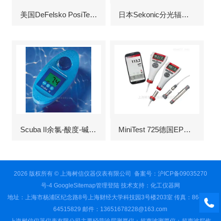
美国DeFelsko PosiTector6000涂层测厚仪
日本Sekonic分光辐射照度计
Scuba II余氯-酸度-碱度-氰尿酸浓度测定仪
MiniTest 725德国EPK涂层测厚仪
2026 版权所有 © 上海树信仪器仪表有限公司
备案号：沪ICP备09035270
号-4
GoogleSitemap
管理登陆
技术支持：
化工仪器网
地址：上海市杨浦区纪念路8号上海财经大学科技园3号楼203室 传真：86-021-
64515829 邮件：13651678228@163.com