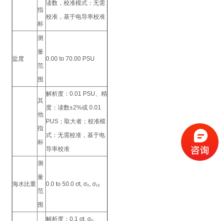
读数，校准模式：无需
指
校准，基于电导率校准
标
测
量
盐度
0.00 to 70.00 PSU
范
围
解析度：0.01 PSU、精
其
度：读数±2%或 0.01
他
PUS；取大者；校准模
指
式：无需校准，基于电
标
导率校准
测
量
海水比重
0.0 to 50.0 σt, σ₀, σ₁₅
范
围
解析度：0.1 σt, σ₀,