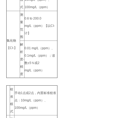
式
100mg/L（ppm）
测
0.6 to 200.0
量
mg/L（ppm）【以CI-
范
计】
围
氯化物
解
【CI-】
0.01 mg/L（ppm）、
析
0.1mg/L（ppm）；读
度-
数±5％或2
精
mg/L（ppm）
度
校
手动1点或2点，内置标准校准
准
点：10mg/L（ppm）、
模
100mg/L（ppm）
式