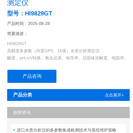
测定仪
型号：HI9829GT
产品时间：2025-08-28
简要描述：
HI9829GT
高精度多参数（内置GPS、16项）水质分析测定仪
酸度、pH-mV转换、氧化还原、电导率、总固体溶解度、电阻率、
浊度、溶解氧、饱和溶解氧、盐度、海水比重、大气压强、氨氮、
氯化物、硝酸盐、温度等16项指标快速测量
产品咨询
产品分类
点击展开+
新闻资讯
进口水质分析仪的多参数集成检测技术与系统维护策略