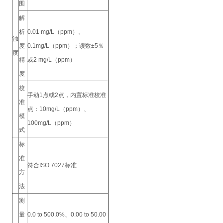
围
解
析
0.01 mg/L（ppm）、
浊
度-
0.1mg/L（ppm）；读数±5％
度
精
或2 mg/L（ppm）
度
校
手动1点或2点，内置标准校准
准
点：10mg/L（ppm）、
模
100mg/L（ppm）
式
标
准
符合ISO 7027标准
方
法
测
量
0.0 to 500.0%、0.00 to 50.00