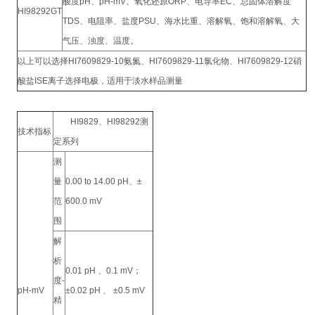
酸度pH、pH-mV、氧化还原ORP、电导率EC、总固体溶解度
HI98292GT
TDS、电阻率、盐度PSU、海水比重、溶解氧、饱和溶解氧、大
气压、浊度、温度。
以上可以选择HI7609829-10氨氮、HI7609829-11氯化物、HI7609829-12硝
酸盐ISE离子选择电极，适用于淡水样品测量
HI9829、HI98292测
技术指标
定系列
测
量
0.00 to 14.00 pH、±
范
600.0 mV
围
解
析
0.01 pH 、0.1 mV；
度-
pH-mV
±0.02 pH 、 ±0.5 mV
精