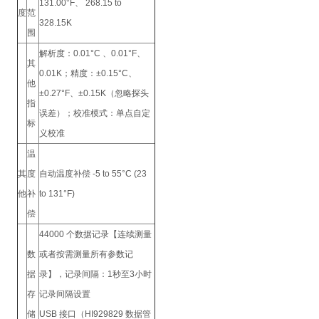
131.00°F、 268.15 to
度
范
328.15K
围
解析度：0.01°C 、0.01°F、
其
0.01K；精度：±0.15°C、
他
±0.27°F、±0.15K（忽略探头
指
误差）；校准模式：单点自定
标
义校准
温
其
度
自动温度补偿 -5 to 55°C (23
他
补
to 131°F)
偿
44000 个数据记录【连续测量
数
或者按需测量所有参数记
据
录】，记录间隔：1秒至3小时
存
记录间隔设置
储
USB 接口（HI929829 数据管