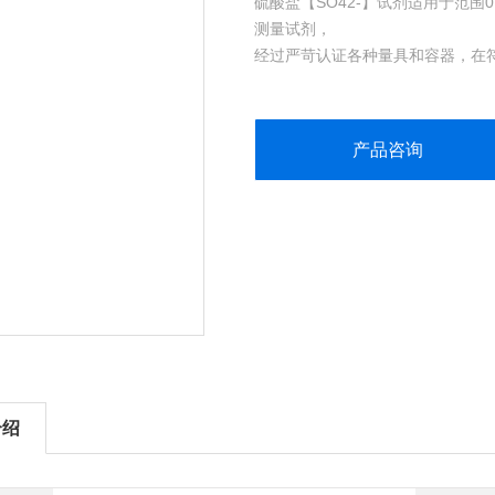
硫酸盐【SO42-】试剂适用于范围0 t
测量试剂，
经过严苛认证各种量具和容器，在符
参考物质（SRM），方便快捷实现硫
产品咨询
介绍