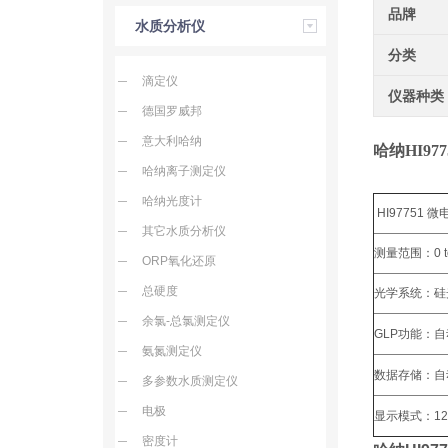
品牌
水质分析仪
分类
滴定仪
仪器种类
德国罗威邦
意大利哈纳
哈纳HI9
哈纳离子测定仪
哈纳光度计
HI97751
其它水质分析仪
测量范围：0 to 
ORP氧化还原
总硬度
光学系统：硅光电
余氯-总氯测定仪
GLP功能：
氨氮测定仪
数据存储：自
多参数水质测定仪
电极
显示模式：12
密度计