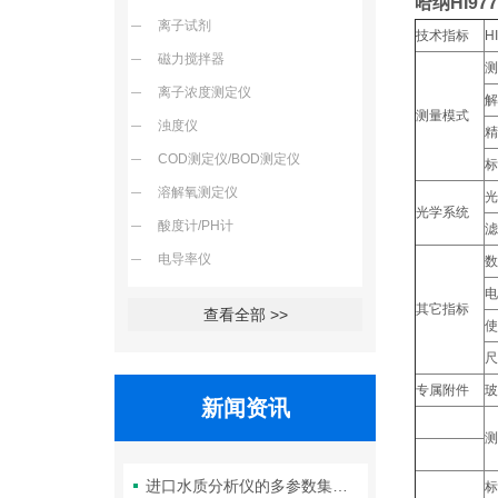
哈纳HI9
离子试剂
技术指标
H
磁力搅拌器
离子浓度测定仪
测量模式
浊度仪
精
COD测定仪/BOD测定仪
溶解氧测定仪
光学系统
酸度计/PH计
电导率仪
其它指标
查看全部 >>
专属附件
新闻资讯
进口水质分析仪的多参数集成检测技术与系统维护策略