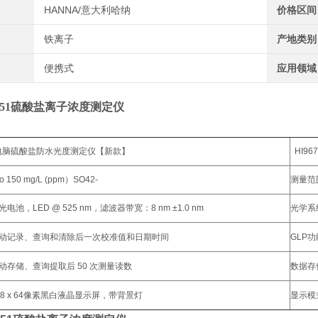
HANNA/意大利哈纳
价格区间
铁离子
产地类别
便携式
应用领域
7751硫酸盐离子浓度测定仪
 微电脑硫酸盐防水光度测定仪【新款】
HI9
150 mg/L (ppm）SO42-
测量范围：
池，LED @ 525 nm，滤波器带宽：8 nm ±1.0 nm
光学系
自动记录、查询和清除后一次校准值和日期时间
GLP
动存储、查询提取后 50 次测量读数
数据存
8 x 64像素黑白液晶显示屏，带背景灯
显示模