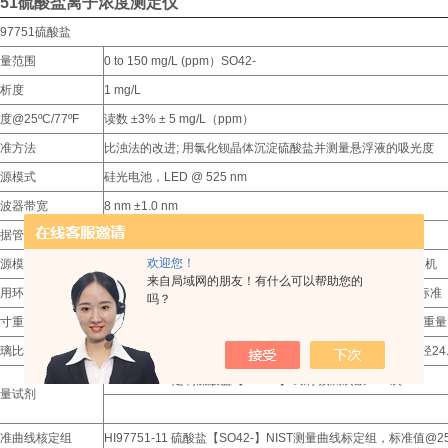
7751硫酸盐离子浓度测定仪
I97751硫酸盐
测量范围
0 to 150 mg/L (ppm）SO42-
解析度
1 mg/L
度@25ºC/77ºF
读数 ±3% ± 5 mg/L（ppm）
标准方法
比浊法的改进; 用氯化钡晶体沉淀硫酸盐并测量悬浮液的吸光度
光源模式
硅光电池，LED @ 525 nm
滤波器带宽
8 nm ±1.0 nm
数据管理
自动存储、查询提取后 50 次测量读数
欢迎您！
电源模式
3×1.5AAA高性能电池，在测量模式下，15分钟不用后自动关机
来自局域网的朋友！有什么可以帮助您的
使用环境
0 to 50°C（32 to 122°F），RH max 100%，符合IP67防水标准
吗？
尺寸重量
主机尺寸：142.5 x 102.5 x 50.5 mm (5.6 x 4.0 x 2.0")，主机重量：
玻璃比色皿
HI731397 玻璃比色皿（HI731331+HI731336），规格：外径
HI93751-01 定制硫酸盐【SO42-】试剂 预测次数 100次
测量试剂
标准曲线核定组
HI97751-11 硫酸盐【SO42-】NIST测量曲线标定组，标准值@25ºC：0 