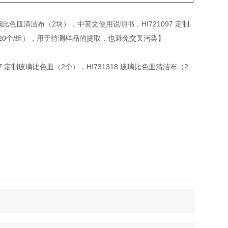
8 玻璃比色皿清洁布（2块），中英文使用说明书，HI721097 定制
（20个/组），用于待测样品的提取，也避免交叉污染】
1397 定制玻璃比色皿（2个），HI731318 玻璃比色皿清洁布（2