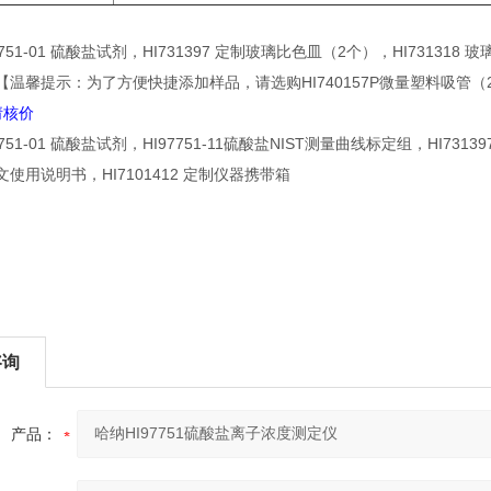
3751-01 硫酸盐试剂，HI731397 定制玻璃比色皿（2个），HI73131
【温馨提示：为了方便快捷添加样品，请选购HI740157P微量塑料吸管
请核价
751-01 硫酸盐试剂，HI97751-11硫酸盐NIST测量曲线标定组，HI73
使用说明书，HI7101412 定制仪器携带箱
咨询
产品：