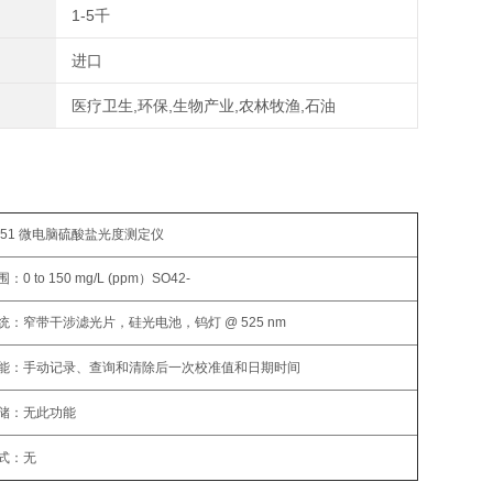
1-5千
进口
医疗卫生,环保,生物产业,农林牧渔,石油
6751 微电脑硫酸盐光度测定仪
0 to 150 mg/L (ppm）SO42-
统：窄带干涉滤光片，硅光电池，钨灯 @ 525 nm
功能：手动记录、查询和清除后一次校准值和日期时间
储：无此功能
式：无