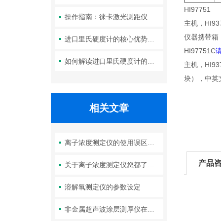
HI97751
操作指南：徕卡激光测距仪的功能设置与测量技巧
主机，HI9
仪器携带箱
进口里氏硬度计的核心优势：精度、耐用性与多功能性
HI97751C
如何解读进口里氏硬度计的测量重复性与示值误差参数？
主机，HI93
块），中英文
相关文章
离子浓度测定仪的使用误区，请规避！
产品
关于离子浓度测定仪您都了解吗？
溶解氧测定仪的参数设定
非金属超声波涂层测厚仪在塑料、玻璃、陶瓷等行业中的定制化解决方案