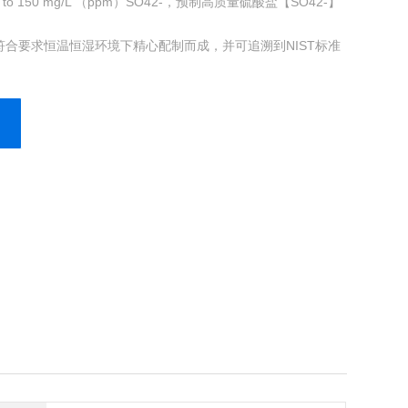
o 150 mg/L （ppm）SO42-，预制高质量硫酸盐【SO42-】
合要求恒温恒湿环境下精心配制而成，并可追溯到NIST标准
酸盐【SO42-】快速准确的比色测量.