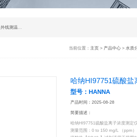
涂层测厚仪；超声波测厚仪；超声波探伤仪；红外线测温仪；声级计；测振仪；转速表；COD测定仪；激光测距仪；酸度计；电导率测定仪；粗糙度仪；硬度计；测力计；溶解氧测定仪；万用表；离子浓度测定仪；数字示波器；数字示波器；信号源；电源；频谱分析；功率分析仪
当前位置：
主页
>
产品中心
>
水质
哈纳HI97751硫
型号：HANNA
产品时间：2025-08-28
简要描述：
哈纳HI97751硫酸盐离子浓度测定
测量范围：0 to 150 mg/L （ppm）