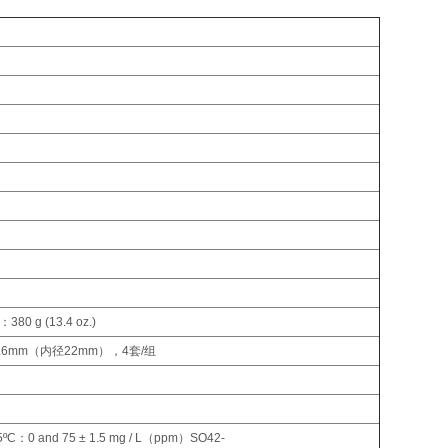
380 g (13.4 oz.)
24.6mm（内径22mm），4套/组
and 75 ± 1.5 mg / L（ppm）SO42-