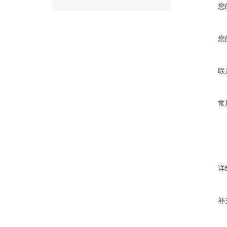
您
您
联
常
详
补