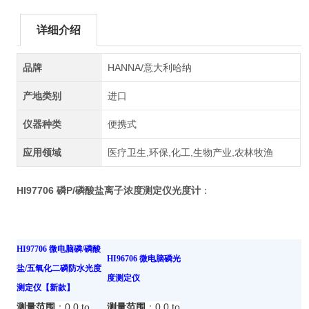
详细介绍
品牌
HANNA/意大利哈纳
产地类别
进口
仪器种类
便携式
应用领域
医疗卫生,环保,化工,生物产业,农林牧渔
HI97706 磷P/磷酸盐离子浓度测定仪光度计
：
HI97706 微电脑磷/磷酸
HI96706 微电脑磷光
盐/五氧化二磷防水光度
度测定仪
测定仪【新款】
：
0.0 to
：
0.0 to
测量范围
测量范围