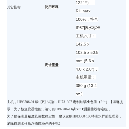
122°F），
使用环境
其它指标
RH max
100%，
符合
IP67
防水标准
主机尺寸：
142.5 x
102.5 x 50.5
mm (5.6 x
尺寸重量
4.0 x 2.0")，
主机重量：
380 g (13.4
oz.)
主机，HI93706-01 磷【P】试剂，HI731397 定制玻璃比色皿（2个）
【温馨提
示：为了核查仪器性能，请订购HI97706-11磷NIST测量曲线标定组，
为了确保测量精度及读数稳定性，建议选购HI83300-100待测水样前处理器，
消除待测水样悬浮物或颜色的干扰】