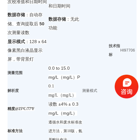
次校准值和日期时间
和日期时间
数据存储
：自动存
数据存储
：无此
50
储、查询提取后
功能
次测量读数
：128 x 64
显示模式
技术指
像素黑白液晶显示
HI97706
标
屏，带背景灯
0.0 to 15.0
测量范围
mg/L（mg/L）P
0.1
解析度
测量模式
L）
mg/L（mg/
±4% ± 0.3
读数
精度@25ºC/77ºF
mg/L（mg/L）
遵循
水和废水标准改
标准方法
进方法，第
18版，
氨
基酸比色法