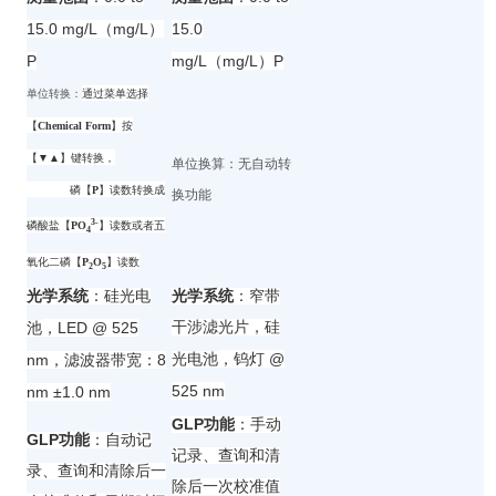
15.0 mg/L（mg/L）
15.0
P
mg/L（mg/L）P
单位转换：
通过菜单选择
【
Chemical Form
】按
【▼▲】键转换，
单位换算：无自动转
磷【
P
】读数转换成
换功能
3-
磷酸盐【
PO
】读数或者五
4
氧化二磷【
P
O
】读数
2
5
光学系统
：
硅光电
光学系统
：
窄带
，LED @ 525
干涉滤光片
，
硅
池
，钨灯 @
nm，滤波器带宽：
8
光电池
525 nm
nm ±1.0 nm
GLP
功能
：手动
GLP
功能
：自动记
记录、查询和清
录、查询和清除后一
除后一次校准值