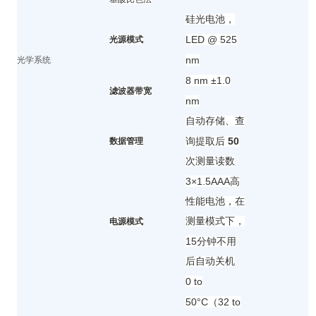
，
硅光电池
LED @ 525
光源
模式
nm
光学系统
8 nm ±1.0
滤波器带宽
nm
自动存储、查
50
数据管理
询提取后
次测量读数
3×1.5AAA
高
性能电池，在
测量模式下，
电源模式
15
分钟不用
后自动关机
0 to
50°C（32 to