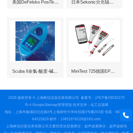
美国DeFelsko PosiTector6000涂层测厚仪
日本Sekonic分光辐射照度计
Scuba II余氯-酸度-碱度-氰尿酸浓度测定仪
MiniTest 725德国EPK涂层测厚仪
2026 版权所有 © 上海树信仪器仪表有限公司
备案号：沪ICP备09035270
号-4
GoogleSitemap
管理登陆
技术支持：
化工仪器网
地址：上海市杨浦区纪念路8号上海财经大学科技园3号楼203室 传真：86-021-
64515829 邮件：13651678228@163.com
上海树信仪器仪表有限公司主要经营涂层测厚仪；超声波测厚仪；超声波探伤