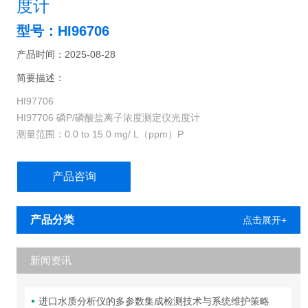
度计
型号：HI96706
产品时间：2025-08-28
简要描述：
HI97706
HI97706 磷P/磷酸盐离子浓度测定仪光度计
测量范围：0.0 to 15.0 mg/ L（ppm）P
温馨提示：通过菜单选择【Chemical Form】按【▼▲】键转换，
将磷【P】读数转换成磷酸盐【PO43-】读数或者五氧化二磷
产品咨询
【P2O5】读数，
满足您对不同测量单位结果需求
特别说明：不适用于测量待测水样中水解磷【P】或者总磷【P】，
产品分类
点击展开+
仅适用于待测水样中正磷酸盐的磷【P】
新闻资讯
进口水质分析仪的多参数集成检测技术与系统维护策略