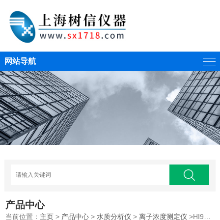
网站导航
产品中心
当前位置：
主页
>
产品中心
>
水质分析仪
>
离子浓度测定仪
>HI97706 磷P/磷酸盐离子浓度测定仪光度计