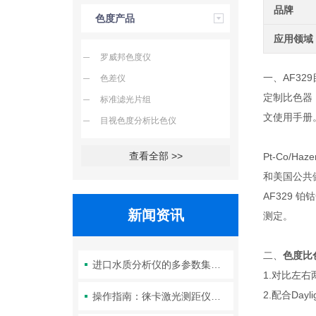
品牌
色度产品
应用领域
罗威邦色度仪
一、AF329
色差仪
定制比色器，
标准滤光片组
文使用手册
目视色度分析比色仪
查看全部 >>
Pt-Co/
和美国公共健
AF329
新闻资讯
测定。
二、
色度比
进口水质分析仪的多参数集成检测技术与系统维护策略
1.对比左
2.配合Da
操作指南：徕卡激光测距仪的功能设置与测量技巧