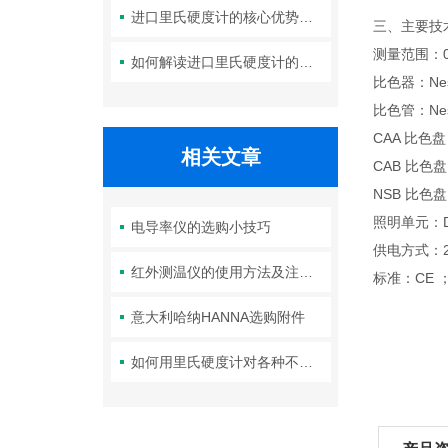
进口里氏硬度计的核心优势：精度、耐用性与多功能性
三、主要技
测量范围：0-2
如何解读进口里氏硬度计的测量重复性与示值误差参数？
比色器：Nes
比色管：Nes
CAA 比色盘：0, 
相关文章
CAB 比色盘：30
NSB 比色盘：70
照明单元：Da
电导率仪的选购小技巧
供电方式：2
红外测温仪的使用方法及注意事项
标准：CE ；AS
意大利哈纳HANNA选购附件
如何用里氏硬度计对各种不同工件进行检测