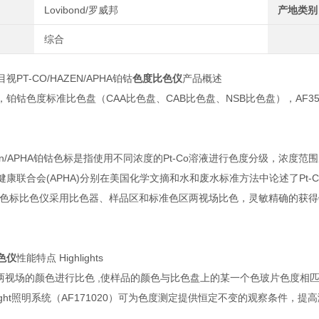
Lovibond/罗威邦
产地类别
综合
目视PT-CO/HAZEN/APHA铂钴
色度比色仪
产品概述
铂钴色度标准比色盘（CAA比色盘、CAB比色盘、NSB比色盘），AF354
。
Hazen/APHA铂钴色标是指使用不同浓度的Pt-Co溶液进行色度分级，浓度范围
康联合会(APHA)分别在美国化学文摘和水和废水标准方法中论述了Pt-C
 铂钴色标比色仪采用比色器、样品区和标准色区两视场比色，灵敏精确的
色仪
性能特点 Highlights
右两视场的颜色进行比色 ,使样品的颜色与比色盘上的某一个色玻片色度相
ylight照明系统（AF171020）可为色度测定提供恒定不变的观察条件，