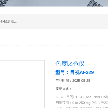
涂层测厚仪；超声波测厚仪；超声波探伤仪；红外线测温仪；声级计；测振仪；转速表；COD测定仪；激光测距仪；酸度计；电导率测定仪；粗糙度仪；硬度计；测力计；溶解氧测定仪；万用表；离子浓度测定仪；数字示波器；数字示波器；信号源；电源；频谱分析；功率分析仪
色度比色仪
型号：目视AF329
产品时间：2025-08-28
简要描述：
AF329 目视PT-CO/HAZEN/A
测量范围：0 to 250 mg Pt/