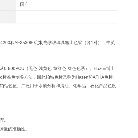
国产
200和AF353080定制光学玻璃具塞比色管（各1对），中英
从0-500PCU（无色-浅黄色-黄红色-红色色系）。Hazen博士
o标准色制备方法，因此铂钴色标又称为Hazen和APHA色标。
获得铂钴色值。广泛用于水质分析和清油、化学品、石化产品色度
匹配。
提高测量的准确性。