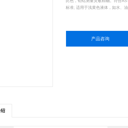
比色，铂钴测量灵敏精确。符合ASTM D 1209
标准; 适用于浅黄色液体，如水、
产品咨询
介绍