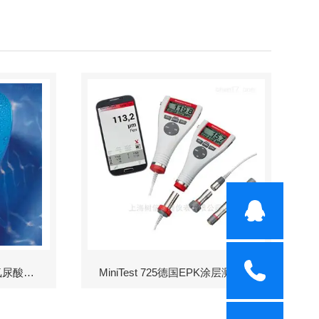
Scuba II余氯-酸度-碱度-氰尿酸浓度测定仪
MiniTest 725德国EPK涂层测厚仪