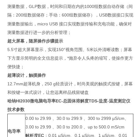
测量数据，
GLP
数据，时间和日期在内的
1000
组数据自动存储（间
隔：
200
组
；手动：
600
组
），
USB
数据接口实现
数据储存
数据储存
测量数据输出，micro USB 接口实现数据传输和充电功能，确保对
测量数据进行进一步的分析管理；
超大屏幕，随屏操作步骤提示
5.5寸超大屏幕显示，实现150°视角范围、5米以外清晰读数；屏幕
下方显示简明的全文信息提示，*抛弃令人头疼的缩写，使操作更方
便快捷；
超薄设计，触摸操作
12.7mm
超薄机身，
250 g
轻质设计，时尚美观的触摸式按键，屏幕
和按键一体式设计，让您远离样品残留键盘
哈纳HI2030
微电脑电导率EC-总固体溶解度TDS-盐度-温度测定仪
技术参数
0.00 to 29.99 、30.0 to 299.9 、300 to 2999 µS/cm、
3.00 to 29.99 、30.0 to 200.0 、up to 500.0 mS/cm
电导率
EC
：0.01 µS/cm、0.1 µS/cm、1 µS/cm、0.01
解析度