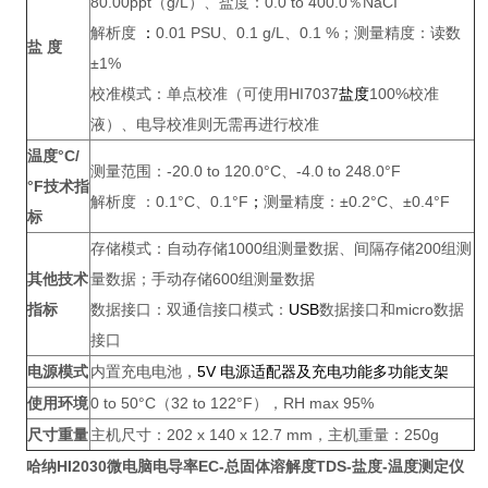
80.00ppt（g/L）、盐度：0.0 to 400.0％NaCI
解析度
：
0.01 PSU、0.1 g/L、0.1 %；测量精度：读数
盐 度
±1%
校准模式：单点校准（可使用HI7037
盐度
100%校准
液）、电导校准则无需再进行校准
温度°C/
测量范围：-20.0 to 120.0°C、-4.0 to 248.0°F
°F技术指
解析度 ：0.1°C、0.1°F
；
测量精度：±0.2°C、±0.4°F
标
存储模式：自动存储1000组测量数据、间隔存储200组测
其他技术
量数据；手动存储600组测量数据
指标
数据接口：双通信接口模式：
USB
数据接口和micro数据
接口
电源模式
内置充电电池，
5V
电源适配器及充电功能多功能支架
使用环境
0 to 50°C（32 to 122°F），RH max 95%
尺寸重量
主机尺寸：202 x 140 x 12.7 mm，主机重量：250g
哈纳HI2030
微电脑电导率EC-总固体溶解度TDS-盐度-温度测定仪