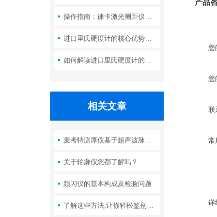
产品
操作指南：徕卡激光测距仪的功能设置与测量技巧
进口里氏硬度计的核心优势：精度、耐用性与多功能性
您
如何解读进口里氏硬度计的测量重复性与示值误差参数？
您
相关文章
联
麦考特测厚仪基于超声波脉冲回波技术的测量原理与操作规范
常
关于轮廓仪您都了解吗？
频闪仪的基本构成及检验问题
详
了解这些方法,让你轻松鉴别德国EPK测厚仪优劣