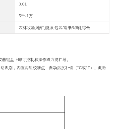
0.01
5千-1万
农林牧渔,地矿,能源,包装/造纸/印刷,综合
仪器键盘上即可控制和操作磁力搅拌器。
动识别，内置两组校准点，自动温度补偿（°C或°F）。此款