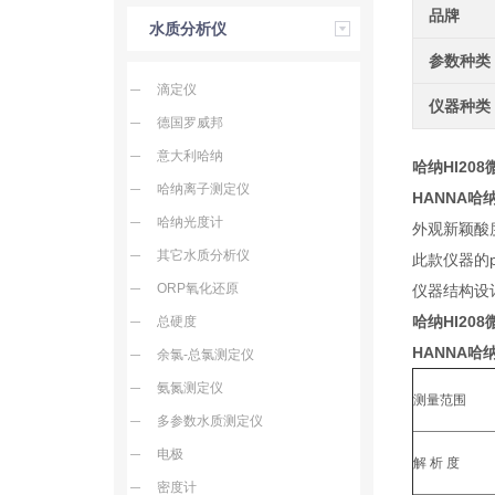
品牌
水质分析仪
参数种类
滴定仪
仪器种类
德国罗威邦
意大利哈纳
哈纳HI20
哈纳离子测定仪
HANNA
哈纳
哈纳光度计
外观新颖酸
其它水质分析仪
此款仪器的
ORP氧化还原
仪器结构设
哈纳HI208
总硬度
HANNA
哈纳
余氯-总氯测定仪
氨氮测定仪
测量范围
多参数水质测定仪
电极
解 析 度
密度计