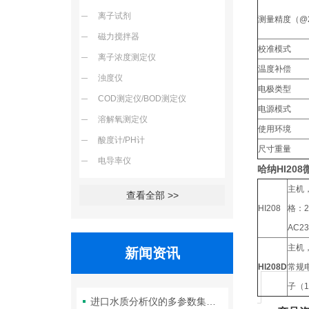
离子试剂
测量精度（@2
磁力搅拌器
校准模式
离子浓度测定仪
温度补偿
浊度仪
电极类型
COD测定仪/BOD测定仪
电源模式
溶解氧测定仪
使用环境
酸度计/PH计
尺寸重量
电导率仪
哈纳HI208
主机，
查看全部 >>
HI208
格：2
AC2
主机，
新闻资讯
HI208D
常规电
子（1
进口水质分析仪的多参数集成检测技术与系统维护策略