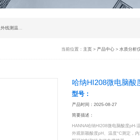
涂层测厚仪；超声波测厚仪；超声波探伤仪；红外线测温仪；声级计；测振仪；转速表；COD测定仪；激光测距仪；酸度计；电导率测定仪；粗糙度仪；硬度计；测力计；溶解氧测定仪；万用表；离子浓度测定仪；数字示波器；数字示波器；信号源；电源；频谱分析；功率分析仪
当前位置：
主页
>
产品中心
>
水质分析
哈纳HI208微电脑
型号：
产品时间：2025-08-27
简要描述：
HANNA哈纳HI208微电脑酸度pH
外观新颖酸度pH、温度°C测定，内