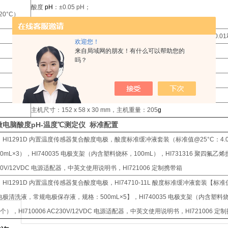
酸度
pH
：±0.05 pH；
0°C）
温度：± 0.5°C（≤ 60°C）、± 1.0°C（＞ 60°C）
1-2
点酸度自动识别校准，内置2组酸度标准校准点
pH4.01、7.01、10.01
欢迎您！
来自局域网的朋友！有什么可以帮助您的
自动或手动温度补偿
：-5.0 to 105.0 °C
吗？
HI62911D 钛外壳内置温度传感器复合酸度电极
3 x 1.5V
AAA
电池
，在测量模式下，8分钟不用后自动关机
0 to 50°C（32 to 122°F），RH max 100%
主机尺寸：152 x 58 x 30 mm，主机重量：205
g
微电脑酸度pH-温度℃测定仪 标准配置
HI1291D 内置温度传感器复合酸度电极，酸度标准缓冲液套装（标准值@25°C：4.01
0mL×3），HI740035 电极支架（内含塑料烧杯，100mL），HI731316 聚四氟乙烯
30V/12VDC 电源适配器，中英文使用说明书，HI721006 定制携带箱
HI1291D 内置温度传感器复合酸度电极，HI74710-11L 酸度标准缓冲液套装【标准值@25
极清洗液，常规电极保存液，规格：500mL×5】，HI740035 电极支架（内含塑料烧杯
个），HI710006 AC230V/12VDC 电源适配器，中英文使用说明书，HI721006 定