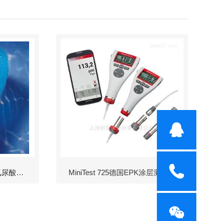
Scuba II余氯-酸度-碱度-氰尿酸浓度测定仪
MiniTest 725德国EPK涂层测厚仪