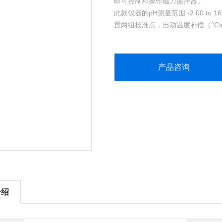
即可控制和操作磁力搅拌器。
此款仪器的pH测量范围 -2.00 t
置两组校准点，自动温度补偿（°C
适合实验室和野外现场操作
产品咨询
介绍