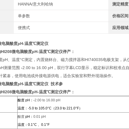
HANNA/意大利哈纳
测定精度
单参数
价格区间
便携式
应用领域
8微电脑酸度pH-温度℃测定仪
HI208微电脑酸度pH-温度℃测定仪停产
：
度pH、温度°C测定，内置烧杯台、磁力搅拌器和
HI740035
电极支架，从
pH测量范围
-
2.00 to 16.00 pH，双行字幕
LCD
显示，稳定标识和校准点自
计紧凑，使用电池或外接电源供电，适合实验室和野外现场操作。
微电脑酸度pH-温度℃测定仪 技术参
HI208微电脑酸度pH-温度℃测定仪停产
：
酸度
pH：
-
2.00 to 16.00 pH
温
度：
-5.0 to 105.0°C（23.0 to 221.0°F）
酸度
pH：
0.01 pH
温度：
0.1°C 、0.1°F