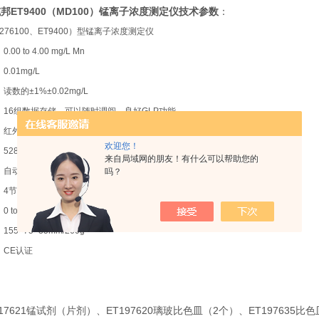
邦ET9400（MD100）锰离子浓度测定仪
技术参数
：
T276100、ET9400）型锰离子浓度测定仪
0.00 to 4.00 mg/L Mn
0.01mg/L
读数的±1%±0.02mg/L
16组数据存储，可以随时调阅，良好GLP功能
红外数据传输功能
欢迎您！
528 nm，防水样品池，具有温度补偿LED光学系统
来自局域网的朋友！有什么可以帮助您的
自动零点校正，采用SMD微处理技术，具有出厂校准和用户自定义校准模式
吗？
4节AAA电池，具有自动关机节电功能
0 to 40℃；RH 30 to 90% 无冷凝
155×75×35mm/260g
CE认证
517621锰试剂（片剂）、ET197620璃玻比色皿（2个）、ET19763