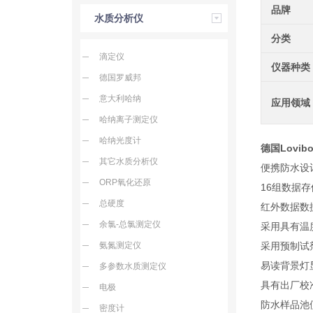
品牌
水质分析仪
分类
滴定仪
仪器种类
德国罗威邦
意大利哈纳
应用领域
哈纳离子测定仪
哈纳光度计
德国Lovib
其它水质分析仪
便携防水设
ORP氧化还原
16组数据
总硬度
红外数据数
余氯-总氯测定仪
采用具有温
氨氮测定仪
采用预制试
易读背景灯
多参数水质测定仪
具有出厂校
电极
防水样品池
密度计