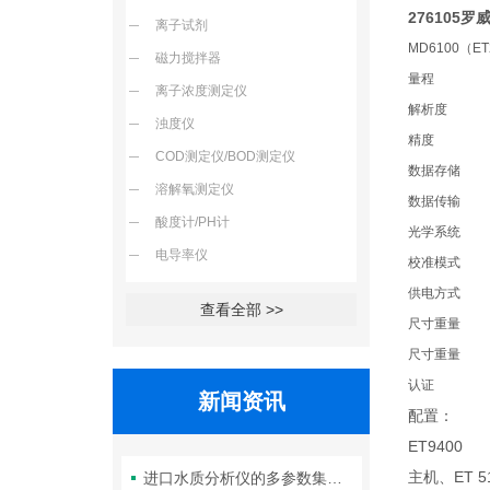
276105
罗威
离子试剂
MD6100（E
磁力搅拌器
量程
离子浓度测定仪
解析度
浊度仪
精度
COD测定仪/BOD测定仪
数据存储
溶解氧测定仪
数据传输
酸度计/PH计
光学系统
电导率仪
校准模式
供电方式
查看全部 >>
尺寸重量
尺寸重量
认证
新闻资讯
配置：
ET9400
主机、ET 
进口水质分析仪的多参数集成检测技术与系统维护策略