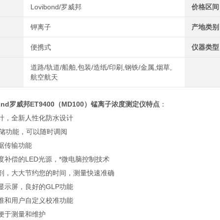
Lovibond/罗威邦
价格区间
钾离子
产地类别
便携式
仪器类型
道路/轨道/船舶,包装/造纸/印刷,钢铁/金属,烟草,
航空航天
ond
罗威邦ET9400（MD100）锰离子浓度测定仪
特点
：
计，全新人性化防水设计
存储功能，可以随时调阅
据传输功能
度补偿的LED光源，*微电脑控制技术
剂，大大节约您的时间，测量快速准确
显示屏，良好的GLP功能
准和用户自定义校准功能
便于测量和维护