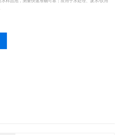
防水样品池，测量快速准确可靠；应用于水处理、废水/饮用
。