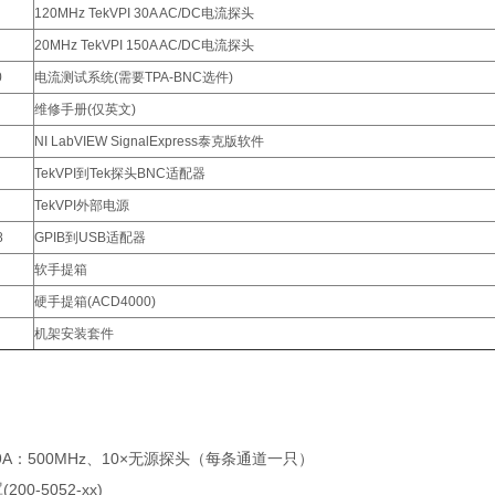
120MHz TekVPI 30A AC/DC电流探头
20MHz TekVPI 150A AC/DC电流探头
0
电流测试系统(需要TPA-BNC选件)
维修手册(仅英文)
NI LabVIEW SignalExpress泰克版软件
TekVPI到Tek探头BNC适配器
TekVPI外部电源
8
GPIB到USB适配器
软手提箱
硬手提箱(ACD4000)
机架安装套件
39A：500MHz、10×无源探头（每条通道一只）
00-5052-xx)