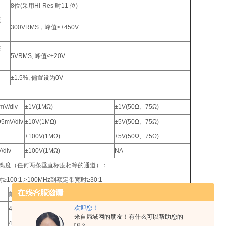
8位(采用Hi-Res 时11 位)
压
300VRMS，峰值≤±450V
压
5VRMS, 峰值≤±20V
±1.5%, 偏置设为0V
mV/div
±1V(1MΩ)
±1V(50Ω、75Ω)
95mV/div
±10V(1MΩ)
±5V(50Ω、75Ω)
±100V(1MΩ)
±5V(50Ω、75Ω)
/div
±100V(1MΩ)
NA
隔离度（任何两条垂直标度相等的通道）：
时≥100:1,>100MHz到额定带宽时≥30:1
前面板1个USB主机端口，机后1个USB主机端口、1个USB设备端口
欢迎您！
416.6*203.2*137.2(mm)
来自局域网的朋友！有什么可以帮助您的
4.17Kg