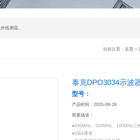
涂层测厚仪；超声波测厚仪；超声波探伤仪；红外线测温仪；声级计；测振仪；转速表；COD测定仪；激光测距仪；酸度计；电导率测定仪；粗糙度仪；硬度计；测力计；溶解氧测定仪；万用表；离子浓度测定仪；数字示波器；数字示波器；信号源；电源；频谱分析；功率分析仪
当前位置：
主页
>
泰克DPO3034示波
型号：
产品时间：2025-08-26
简要描述：
●500MHz、300MHz、100MHz
●2或4通道