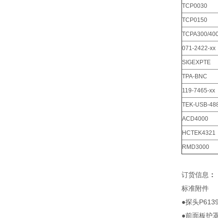
TCP0030
TCP0150
TCPA300/40
071-2422-xx
SIGEXPTE
TPA-BNC
119-7465-xx
TEK-USB-48
ACD4000
HCTEK4321
RMD3000
订货信息
：
标准附件
●探头P61
●前面板护罩(2