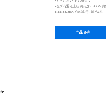
●所有通道5M的记录长度
●在所有通道上提供高达2.5GS/s
●50000wfms/s连续波形捕获速率
●成套高级触发
●I2C、SPI、RS-232/422/48
●Wave Inspector® 控制功能
产品咨询
●9英寸（
介绍