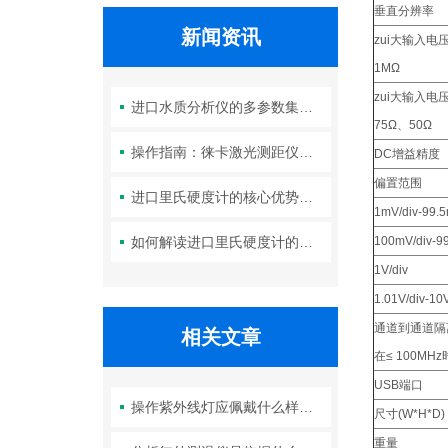
垂直分辨率
新闻资讯
zui大输入电
1MΩ
zui大输入电
进口水质分析仪的多参数集成检测技术与系统维护策略
75Ω、50Ω
操作指南：徕卡激光测距仪的功能设置与测量技巧
DC增益精度
偏置范围
进口里氏硬度计的核心优势：精度、耐用性与多功能性
1mV/div-99.5
如何解读进口里氏硬度计的测量重复性与示值误差参数？
100mV/div-9
1V/div
1.01V/div-10V
通道到通道
相关文章
在≤ 100MHz
USB端口
操作紫外线灯应佩戴什么样的防护眼镜
尺寸(W*H*D)
重量