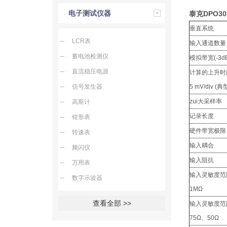
电子测试仪器
泰克DPO3
垂直系统
LCR表
输入通道数量
蓄电池检测仪
模拟带宽(-3d
直流稳压电源
计算的上升时
信号发生器
5 mV/div (
zui大采样率
高斯计
记录长度
钳形表
硬件带宽极限
转速表
输入耦合
频闪仪
输入阻抗
万用表
输入灵敏度范
数字示波器
1MΩ
查看全部 >>
输入灵敏度范
75Ω、50Ω