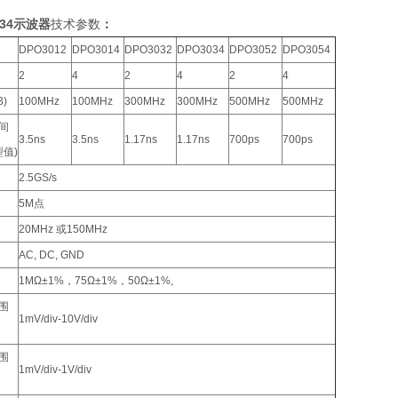
034示波器
技术参数
：
DPO3012
DPO3014
DPO3032
DPO3034
DPO3052
DPO3054
2
4
2
4
2
4
B)
100MHz
100MHz
300MHz
300MHz
500MHz
500MHz
间
3.5ns
3.5ns
1.17ns
1.17ns
700ps
700ps
典型值)
2.5GS/s
5M点
20MHz 或150MHz
AC, DC, GND
1MΩ±1%，75Ω±1%，50Ω±1%,
围
1mV/div-10V/div
围
1mV/div-1V/div