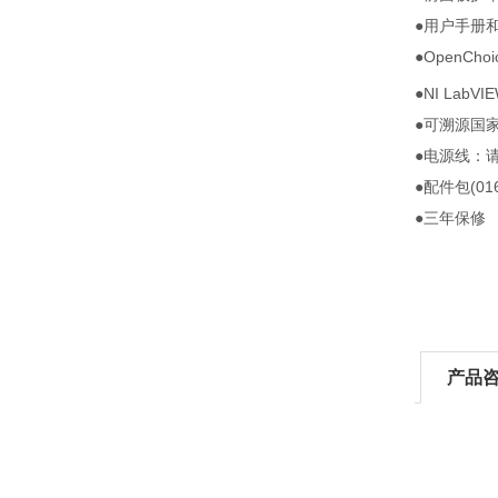
●用户手册和文
●OpenChoi
●NI LabVIE
●可溯源国家
●电源线：
●配件包(016-
●三年保修
产品