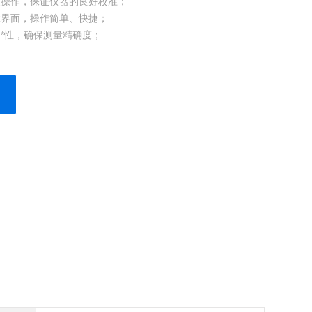
认操作，保证仪器的良好校准；
显示界面，操作简单、快捷；
间*性，确保测量精确度；
定功能，确保仪器性能；
L CHECK 性能核查功能，