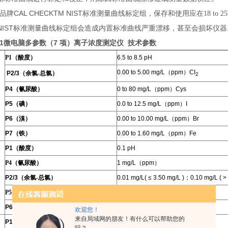
CAL CHECKTM
NIST
品牌
标准测量曲线标定组，保存和使用应在18 to 25°C（6
NIST
标准测量曲线标定组会造成内置标准曲线严重漂移，甚至会损坏仪器
1
微电脑多参数（7 项）离子浓度测定仪 技术参数
P1（
酸度
）
6.5
to 8.5 pH
0.00 to 5.00 mg/L（ppm）CI
P2/3（
余氯-总氯
）
2
P4（
氰尿酸
）
0 to 80 mg/L（ppm）Cys
P5（
碘
）
0.
0 to 12.5
mg/L（ppm）I
P6
（
溴
）
0.0
0 to 10.00 mg/L（ppm）Br
P7（
铁
）
0.00 to 1.60 mg/L（ppm）Fe
P1（
酸度
）
0.1 pH
P4（
氰尿酸
）
1 mg/L（ppm）
P2/3
（
余氯-总氯
）
0.01 mg/L( ≤ 3.50 mg/L )；0.10 mg/L ( >
P5（
碘
）
0.
1 mg/L（ppm）
P6/7（
溴-铁
）
0.0
1 mg/L（ppm）
欢迎您！
来自局域网的朋友！有什么可以帮助您的
P1
（
酸度
）
± 0.1pH @ 25°C