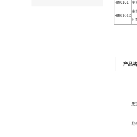
HI96101
主
主
HI96101D
H
产品
您
您