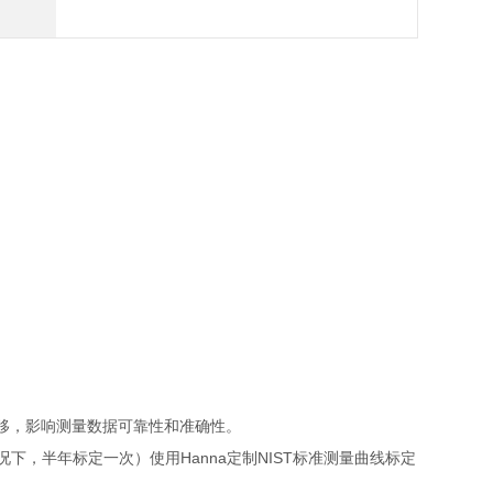
移，影响测量数据可靠性和准确性。
Hanna
NIST
况下，半年标定
一次）使用
定制
标准测量曲线标定