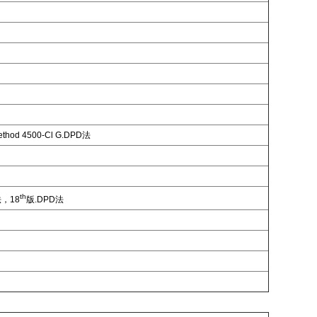
ethod 4500-Cl G.DPD
法
th
法，
18
版
.DPD
法