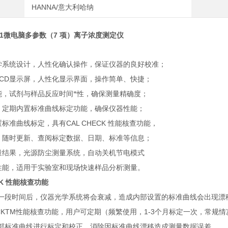
HANNA/意大利哈纳
1
微电脑多参数（7 项）离子浓度测定仪
光学系统设计，人性化确认操作，保证仪器的良好校准；
CD
显示屏，人性化显示界面，操作简单、快捷；
功能，试剂与样品反应时间*性，确保测量精确度；
单，定期内置标准曲线标定功能，确保仪器性能；
CAL CHECK
内置标准曲线标定，具有
性能核查功能，
，随时更新、查阅标定数据、日期、标准等信息；
测量结果，光源防尘测量系统，自动关机节电模式
水性能，适用于实验室和现场快速样品分析测量。
CK
性能核查功能
一段时间后，仪器光学系统将会衰减，造成内部设置的标准曲线会出现漂
CKTM
1-3
性能核查功能，用户可定期（频繁使用，
个月标定一次，常规情
部标准曲线进行标定和校正，消除因标准曲线漂移造成测量数据误差。