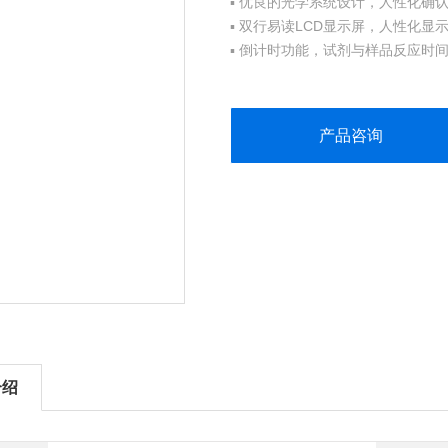
▪ 优良的光学系统设计，人性化确
▪ 双行易读LCD显示屏，人性化
▪ 倒计时功能，试剂与样品反应时
▪ 操作简单，定期内置标准曲线标
▪ 出厂前内置标准曲线标定，具有CA
产品咨询
介绍