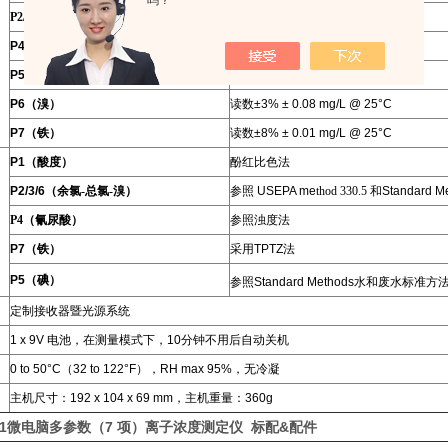
吗？
P2/3（余氯-总氯）
读数
±3% ± 3 mg/L @ 25°C
P4
（
氰尿酸
）
读数
±15% ± 1 mg/L @ 25°C
P5
（
碘
）
读数
±5% ± 0.1 mg/L @ 25°C
P6
（
溴
）
读数
±3% ± 0.08 mg/L @ 25°C
P7（
铁
）
读数
±8% ± 0.01 mg/L @ 25°C
P1（
酸度
）
酚红比色法
P
2/3/6（
余氯-总氯-溴
）
参照
USEPA me
thod 330.5
和
Standard M
P4（
氰尿酸
）
参
照
浊度法
P7（
铁
）
采用
TPTZ
法
P5（
碘
）
参照
Standard Methods
水和废水标准方
定制接收器暨光源系统
1 x 9V
电池，在测量模式下，
10
分钟不用后自动关机
0 to 50°C
（32 to 122°F），RH max 95%，
无冷凝
主机尺寸：
192 x 104 x 69 mm
，主机重量：
360g
1
微电脑多参数（7 项）离子浓度测定仪 标配&配件