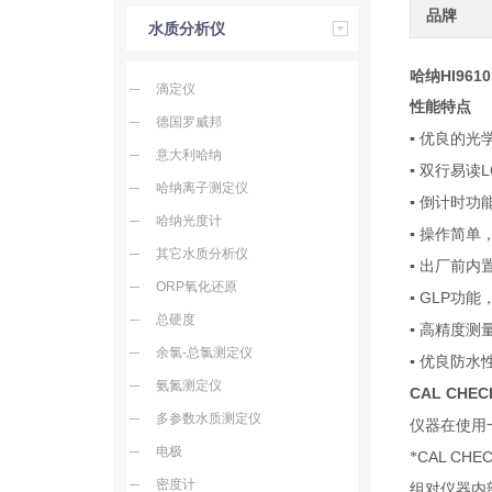
品牌
水质分析仪
哈纳HI9610
滴定仪
性能特点
德国罗威邦
▪ 优良的
意大利哈纳
L
▪ 双行易读
哈纳离子测定仪
▪ 倒计时
哈纳光度计
▪ 操作简
其它水质分析仪
▪ 出厂前
ORP氧化还原
GLP
▪
功能
总硬度
▪ 高精度
余氯-总氯测定仪
▪ 优良防
氨氮测定仪
CAL CHE
多参数水质测定仪
仪器在使用
电极
CAL CHE
*
密度计
组对仪器内