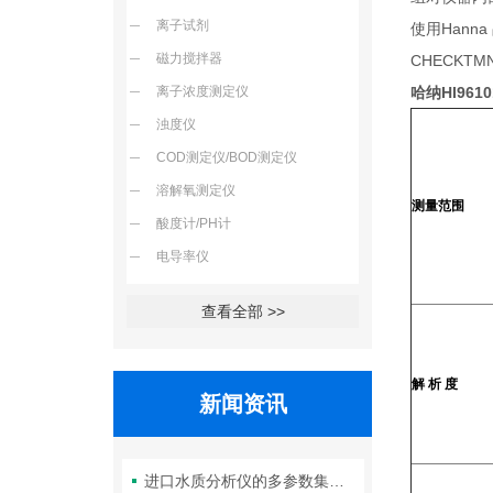
离子试剂
Hanna
使用
磁力搅拌器
CHECKTM
离子浓度测定仪
哈纳HI9610
浊度仪
COD测定仪/BOD测定仪
溶解氧测定仪
测量范围
酸度计/PH计
电导率仪
查看全部 >>
解 析 度
新闻资讯
进口水质分析仪的多参数集成检测技术与系统维护策略