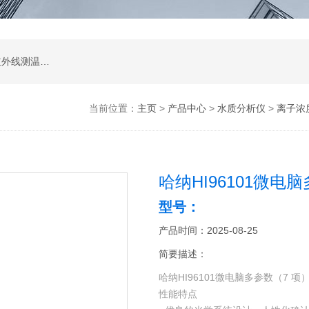
涂层测厚仪；超声波测厚仪；超声波探伤仪；红外线测温仪；声级计；测振仪；转速表；COD测定仪；激光测距仪；酸度计；电导率测定仪；粗糙度仪；硬度计；测力计；溶解氧测定仪；万用表；离子浓度测定仪；数字示波器；数字示波器；信号源；电源；频谱分析；功率分析仪
当前位置：
主页
>
产品中心
>
水质分析仪
>
离子浓
哈纳HI96101微
型号：
产品时间：2025-08-25
简要描述：
哈纳HI96101微电脑多参数（7 
性能特点