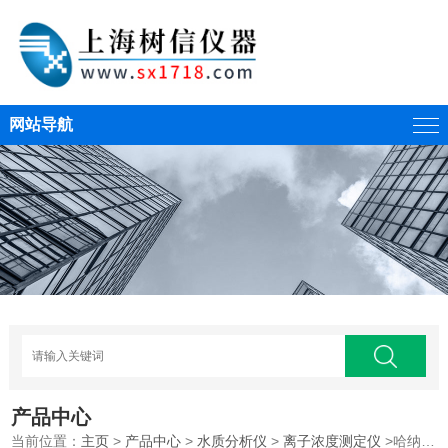
网站导航
产品中心
当前位置：
主页
>
产品中心
>
水质分析仪
>
离子浓度测定仪
>哈纳HI96729微电脑氟化物（LR）浓度离子测定仪