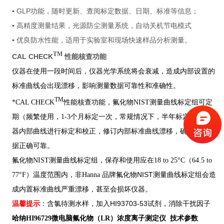
GLP
▪
功能，随时更新、查阅标定数据、日期、标准等信息；
▪ 高精度测量结果，光源防尘测量系统，自动关机节电模式
▪ 优良防水性能，适用于实验室和现场快速样品分析测量。
TM
CAL CHECK
性能核查功能
仪器在使用一段时间后，仪器光学系统将会衰减，造成内部设置的
标准曲线会出现漂移，影响测量数据可靠性和准确性。
TM
*CAL CHECK
性能核查功能，氟化物NIST测量曲线标定组可定
期（频繁使用，
1-3个月标定一次，常规情况下，半年标定
一次）仪
器内部曲线进行标定和校正，修订内部标准曲线漂移，确保测量数
据正确可靠。
氟化物NIST测量曲线标定组，保存和使用应在18 to 25°C（64.5 to
氟化物
NIST测量曲线标定组
77°F）
温度范围内，非Hanna 品牌
会造
成内置标准曲线严重漂移，甚至会损坏仪器。
HI93703-53
温馨提示
：含氯待测水样，加入
试剂，消除干扰因子
哈纳HI96729
微电脑氟化物（LR）浓度离子测定仪 技术参数