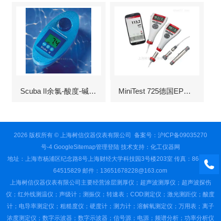
Scuba II余氯-酸度-碱度-氰尿酸浓度测定仪
MiniTest 725德国EPK涂层测厚仪
2026 版权所有 © 上海树信仪器仪表有限公司
备案号：沪ICP备09035270
号-4
GoogleSitemap
管理登陆
技术支持：
化工仪器网
地址：上海市杨浦区纪念路8号上海财经大学科技园3号楼203室 传真：86-021-
64515829 邮件：13651678228@163.com
上海树信仪器仪表有限公司主要经营涂层测厚仪；超声波测厚仪；超声波探伤
仪；红外线测温仪；声级计；测振仪；转速表；COD测定仪；激光测距仪；酸度
计；电导率测定仪；粗糙度仪；硬度计；测力计；溶解氧测定仪；万用表；离子
浓度测定仪；数字示波器；数字示波器；信号源；电源；频谱分析；功率分析仪