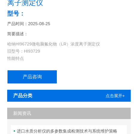
离子测定仪
型号：
产品时间：2025-08-25
简要描述：
哈纳HI96729微电脑氟化物（LR）浓度离子测定仪
旧型号：HI93729
性能特点
▪ 优良的光学系统设计，人性化确认操作，保证仪器的良好校准；
▪ 双行易读LCD显示屏，人性化显示界面，操作简单、快捷；
产品咨询
▪ 倒计时功能，试剂与样品反应时间*性，确保测量精确度；
▪ 操作简单，定期内置标准曲线标定功能，确保仪器性能Z佳；
产品分类
点击展开+
新闻资讯
进口水质分析仪的多参数集成检测技术与系统维护策略