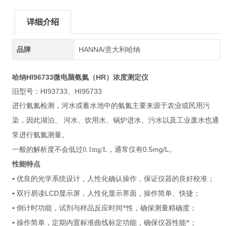
详细介绍
品牌
HANNA/意大利哈纳
哈纳HI96733
微电脑氨氮（HR）浓度测定仪
旧型号：HI93733、HI95733
进行氨氮检测，河水或蓄水池中的氨氮主要来源于农业或民用污
染，因此湖泊、 河水、饮用水、锅炉进水、污水以及工业废水也通
常进行氨氮测量。
0.5mg/L
一般的解析度不会低过0.1mg/L，通常仅有
。
性能特点
▪ 优良的光学系统设计，人性化确认操作，保证仪器的良好校准；
LCD
▪ 双行易读
显示屏，人性化显示界面，操作简单、快捷；
▪ 倒计时功能，试剂与样品反应时间*性，确保测量精确度；
▪ 操作简单，定期内置标准曲线标定功能，确保仪器性能*；