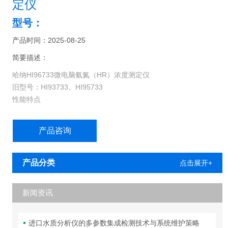
定仪
型号：
产品时间：2025-08-25
简要描述：
哈纳HI96733微电脑氨氮（HR）浓度测定仪
旧型号：HI93733、HI95733
性能特点
▪ 优良的光学系统设计，人性化确认操作，保证仪器的良好校准；
▪ 双行易读LCD显示屏，人性化显示界面，操作简单、快捷；
产品咨询
▪ 倒计时功能，试剂与样品反应时间*性，确保测量精确度；
▪ 操作简单，定期内置标准曲线标定功能，确保仪器性能Z佳；
产品分类
点击展开+
新闻资讯
进口水质分析仪的多参数集成检测技术与系统维护策略