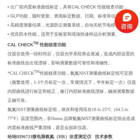
CAL CHECK
▪ 出厂前内置标准曲线标定，具有
性能核查功能，
GLP
▪
功能，随时更新、查阅标定数据、日期、标准等信息；
▪ 高精度测量结果，光源防尘测量系统，自动关机节电模式
▪ 优良防水性能，适用于实验室和现场快速样品分析测量。
TM
CAL CHECK
性能核查功能
仪器在使用一段时间后，仪器光学系统将会衰减，造成内部设置的
标准曲线会出现漂移，影响测量数据可靠性和准确性。
TM
*CAL CHECK
性能核查功能，氨氮NIST测量曲线标定组可定期
（频繁使用，
1-3个月标定一次，常规情况下，半年标定
一次）仪器
内部曲线进行标定和校正，修订内部标准曲线漂移，确保测量数据
正确可靠。
氨氮NIST测量曲线标定组，保存和使用应在18 to 25°C（64.5 to
氨氮NIST测量曲线标定组
77°F）
温度范围内，非Hanna 品牌
会造成
内置标准曲线严重漂移，甚至会损坏仪器。
哈纳HI96733
微电脑氨氮（HR）浓度测定仪 技术参数