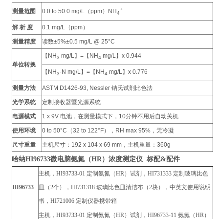
+
测量范围
0.0 to 50.0 mg/L（ppm）NH
4
解 析 度
0.1 mg/L（ppm）
测量精度
读数
±5%±0.5 mg/L @ 25°C
【NH
mg/L】=【NH
mg/L】x 0.944
3
4
单位转换
【NH
-N mg/L】=【NH
mg/L】x 0.776
3
4
测量方法
ASTM D1426-93, Nessler
钠氏试剂比色法
光学系统
定制接收器暨光源系统
电源模式
1 x 9V
电池，在测量模式下，
10
分钟不用后自动关机
使用环境
0 to 50°C（32 to 122°F），RH max 95%，
无冷凝
尺寸重量
主机尺寸：
192 x 104 x 69 mm
，主机重量：
360g
哈纳HI96733
微电脑氨氮（HR）浓度测定仪 标配&配件
主机，HI93733-01 定制氨氮（HR）试剂，HI731333 定制玻璃比色
HI96733
皿（2个），HI731318 玻璃比色皿清洁布（2块），中英文使用说明
书，HI721006 定制仪器携带箱
主机，HI93733-01 定制氨氮（HR）试剂，HI96733-11 氨氮（HR）