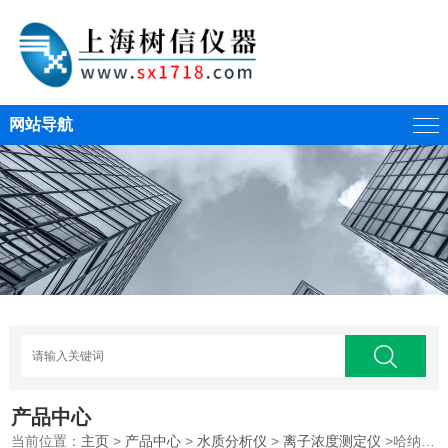
网站导航
产品中心
当前位置：
主页
>
产品中心
>
水质分析仪
>
离子浓度测定仪
>哈纳HI96733微电脑氨氮（HR）浓度测定仪