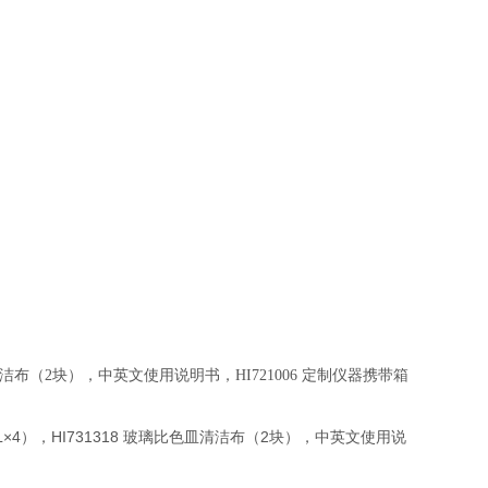
洁布（2块），中英文使用说明书，HI721006 定制仪器携带箱
0mL×4），HI731318 玻璃比色皿清洁布（2块），中英文使用说