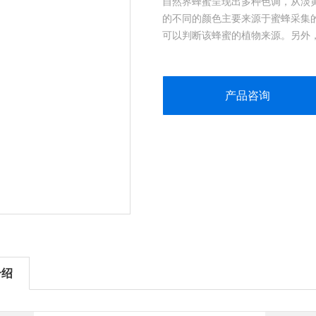
自然界蜂蜜呈现出多种色调，从淡
的不同的颜色主要来源于蜜蜂采集
可以判断该蜂蜜的植物来源。另外
过旧的蜂窝、与金属接触、保存温
产品咨询
介绍