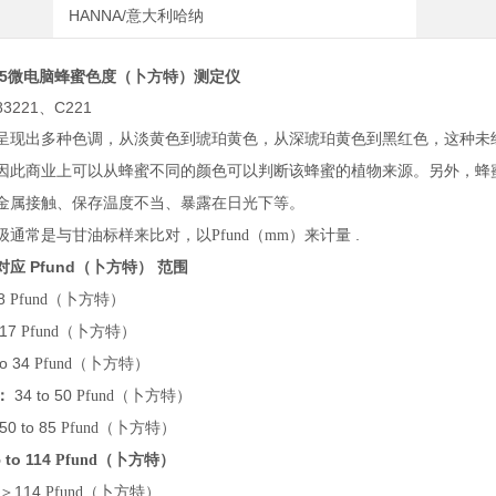
HANNA/意大利哈纳
5
微电脑蜂蜜色度（卜方特）测定仪
3221、C221
呈现出多种色调，从淡黄色到琥珀黄色，从深琥珀黄色到黑红色，这种未
因此商业上可以从蜂蜜不同的颜色可以判断该蜂蜜的植物来源。另外，蜂
金属接触、保存温度不当、暴露在日光下等。
.
级通常是与甘油标样来比对，以Pfund（mm）来计量
Pfund
对应
（卜方特）
范围
 8
Pfund（卜方特）
 17
Pfund（卜方特）
to 34
Pfund（卜方特）
34
to 50
：
Pfund（卜方特）
50 to 85
Pfund（卜方特）
 to 114
Pfund（卜方特）
＞114
Pfund（卜方特）