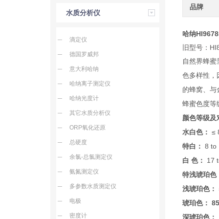
品牌
水质分析仪
哈纳HI9678
滴定仪
旧型号：HI8
德国罗威邦
自然界蜂蜜
意大利哈纳
色多样性，
哈纳离子测定仪
的蜂窝、与
哈纳光度计
蜂蜜色度等
其它水质分析仪
颜色等级及
ORP氧化还原
≤
水白色：
总硬度
8 to
特白：
余氯-总氯测定仪
17 
白 色：
氨氮测定仪
特浅琥珀色
多参数水质测定仪
浅琥珀色：
电极
85
琥珀色：
密度计
深琥珀色：