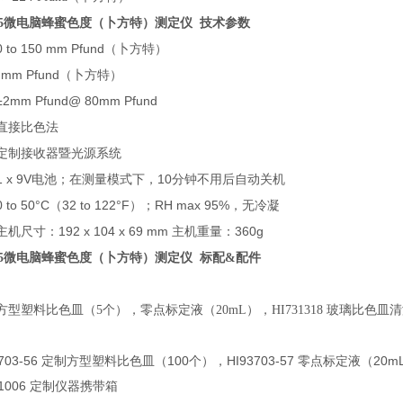
5
微电脑蜂蜜色度（卜方特）测定仪 技术参数
0 to 150 mm Pfund（
）
卜方特
 mm Pfund（
）
卜方特
±2mm Pfund@ 80mm Pfund
直接比色法
定制接收器暨光源系统
1 x 9V
10
电池；在测量模式下，
分钟不用后自动关机
0 to 50°C（32 to 122°F）；RH max 95%，
无冷凝
192 x 104 x 69 mm
360g
主机尺寸：
主机重量：
5
微电脑蜂蜜色度（卜方特）测定仪 标配&配件
型塑料比色皿（5个），零点标定液（20mL），HI731318 玻璃比色皿清
3703-56 定制方型塑料比色皿（100个），HI93703-57 零点标定液（2
21006 定制仪器携带箱