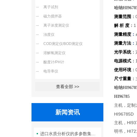
离子试剂
哈纳HI9678
磁力搅拌器
测量范围
：
1
离子浓度测定仪
解 析 度
：
：
测量精度
浊度仪
测量方法
：
COD测定仪/BOD测定仪
光学系统
：
溶解氧测定仪
电源模式
：
酸度计/PH计
使用环境
：
电导率仪
尺寸重量
：
查看全部 >>
哈纳HI9678
HI96785
主机，定制方
新闻资讯
HI96785D
主机，HI9
明书，HI7
进口水质分析仪的多参数集成检测技术与系统维护策略