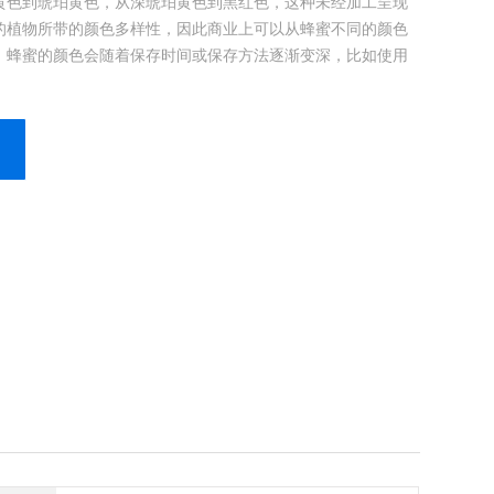
黄色到琥珀黄色，从深琥珀黄色到黑红色，这种未经加工呈现
的植物所带的颜色多样性，因此商业上可以从蜂蜜不同的颜色
，蜂蜜的颜色会随着保存时间或保存方法逐渐变深，比如使用
度不当、暴露在日光下等。