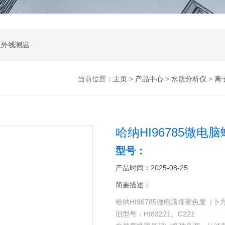
涂层测厚仪；超声波测厚仪；超声波探伤仪；红外线测温仪；声级计；测振仪；转速表；COD测定仪；激光测距仪；酸度计；电导率测定仪；粗糙度仪；硬度计；测力计；溶解氧测定仪；万用表；离子浓度测定仪；数字示波器；数字示波器；信号源；电源；频谱分析；功率分析仪
当前位置：
主页
>
产品中心
>
水质分析仪
>
离
哈纳HI96785微
型号：
产品时间：2025-08-25
简要描述：
哈纳HI96785微电脑蜂蜜色度（
旧型号：HI83221、C221