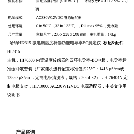
温度补偿
自
动温度补偿（
0 to 50°C
），
补偿系数
ß＝0 to 2.5％/°C
可
调
电源模式
AC230V/12VDC
电源适配器
使用环境
0 to 50°C（32 to 122°F），RH max 95%
，
无冷凝
尺寸重量
主机尺寸：235
x 218 x 108 mm
，主机重量：1.0kg
哈纳HI2315
微电脑温度补偿功能电导率EC测定仪
标配&配件
HI2315
主机，HI76303 内置温度传感器的四环电导率-EC电极，电导率标
准缓冲液套装（厂家随机进行配置标准值@25°C：1413 µS/cm或
12880 µS/cm ，定制电极清洗液，规格：20mL×2），HI76404N 定
制电极支架，HI710006 AC230V/12VDC 电源适配器，中英文使用
说明书
产品咨询