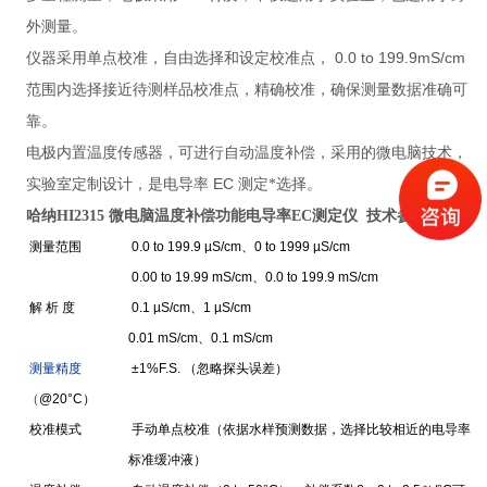
外测量。
0.0 to 199.9mS/cm
仪器采用单点校准，自由选择和设定校准点，
范围内选择接近待测样品校准点，精确校准，确保测量数据准确可
靠。
电极内置温度传感器，可进行自动温度补偿，采用的微电脑技术，
EC
实验室定制设计，是电导率
测定*选择。
哈纳HI2315
微电脑温度补偿功能电导率EC测定仪 技术参数
:
测量范围
0.0 to 199.9 µS/cm、0 to 1999 µS/cm
0.00 to 19.99 mS/cm、0.0 to 199.9 mS/cm
解 析 度
0.1 µS/cm、1 µS/cm
0.01 mS/cm、0.1 mS/cm
测量精度
±1%F.S. （
忽
略探头误差）
（
@20°C）
校准模式
手动单点校准（依据水样预测数据，选择比较相近的电导率
标准缓冲液）