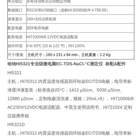
终点锁定
具有自动终点识别锁定功能
数据接口
RS232和USB接口（选购HI 92000软件￥790.00）
屏幕显示
240×320点阵彩屏
配套电极
四环电导电极
配套电源
HI710006/8 12VDC电源适配器
操作环境
0 to 50℃ (32 to 122 ℉)；RH 100%
尺寸/重量
主机尺寸：
160
x 231 x 94 mm
，主机重量：
1.2 K
g
HI5321
专业级微电脑EC-TDS-NaCI-°C测定仪 标配&配件
哈纳
HI5321
主机，HI76312 内置温度传感器四环铂金EC/TDS电极，电导率标
准缓冲液套装（标准值@25°C：1413 µS/cm、5000 µS/cm、
12880 µS/cm ，定制电极清洗液，规格：20mL×8）、HI710006/8
AC230V/12VDC电源适配器、中英文使用说明书、HI721024 定制
仪器携带箱
HI5321D
主机，HI76312 内置温度传感器四环铂金EC/TDS电极，电导率标