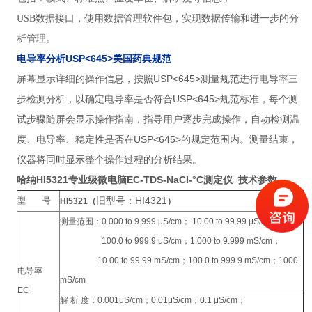
USB数据接口，使用数据管理软件包，实现数据传输和进一步的分
析管理。
USP<645>
电导率分析
美国药典规范
USP<645>
屏幕显示详细的操作信息，按照
测量规范进行电导率三
USP<645>
步检测分析，以确定电导率是否符合
规范标准，每个测
试步骤随屏会显示操作指南，指导用户逐步完成操作，自动检测温
USP<645>
度、电导率、稳定性是否在
的规定范围内。测量结束，
仪器将同时显示整个操作过程的分析结果。
HI5321
专业级微电脑EC-TDS-NaCI-°C测定仪 技术参数
哈纳
旧型号：HI4321
型 号
HI5321（
）
测量范围：0.000 to 9.999 μS/cm； 10.00 to 99.99 μS/cm；
100.0 to 999.9 μS/cm；1.000 to 9.999 mS/cm；
10.00 to 99.99 mS/cm；100.0 to 999.9 mS/cm；1000
电导率
mS/cm
EC
解 析 度：0.001μS/cm；0.01μS/cm；0.1 μS/cm；