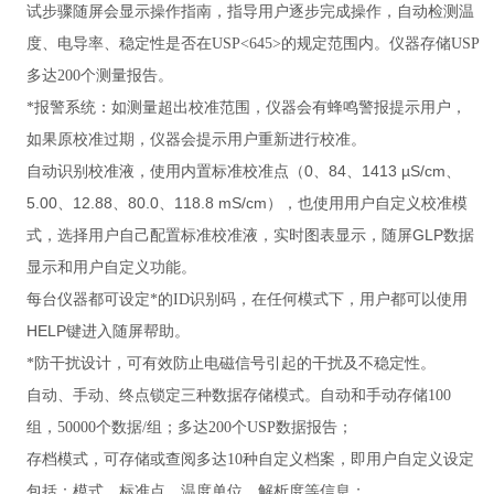
试步骤随屏会显示操作指南，指导用户逐步完成操作，自动检测温
度、电导率、稳定性是否在USP<645>的规定范围内。仪器存储USP
多达200个测量报告。
*报警系统：如测量超出校准范围，仪器会有蜂鸣警报提示用户，
如果原校准过期，仪器会提示用户重新进行校准。
0、84
、1413
µS/cm
、
自动识别校准液，使用内置标准校准点（
5.00、12.88、80.0、118.8
m
S/cm
），也使用用户自定义校准模
GLP
式，选择用户自己配置标准校准液，实时图表显示，随屏
数据
显示和用户自定义功能。
每台仪器都可设定*的ID识别码，在任何模式下，用户都可以使用
HELP
键进入随屏帮助。
*防干扰设计，可有效防止电磁信号引起的干扰及不稳定性。
自动、手动、终点锁定三种数据存储模式。自动和手动存储100
组，50000个数据/组；多达200个USP数据报告；
存档模式，可存储或查阅多达10种自定义档案，即用户自定义设定
包括：模式、标准点、温度单位、解析度等信息；