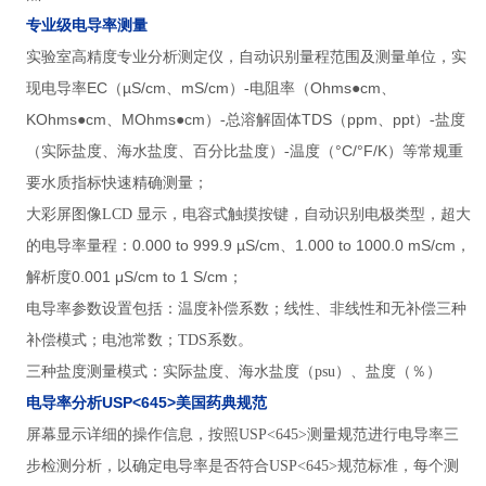
专业级电导率测量
实验室高精度专业分析测定仪
，自动识别量程范围及测量单位，实
EC（µS/cm、mS/cm）
Ohms●cm、
现电导率
-电阻率（
KOhms●cm、MOhms●cm
TDS（ppm、ppt）
）-总溶解固体
-盐度
°C/°F/K
（实际盐度、海水盐度、百分比盐度）-温度（
）等常规重
要水质指标快速精确测量；
大彩屏图像LCD 显示，电容式触摸按键，自动识别电极类型，超大
0.000 to 999.9 µS/cm、1.000 to 1000.0 mS/cm，
的电导率量程：
0.001 μS/cm to 1 S/cm；
解析度
电导率参数设置包括：温度补偿系数；线性、非线性和无补偿三种
补偿模式；电池常数；TDS系数。
三种盐度测量模式：实际盐度、海水盐度（psu）、盐度（％）
USP<645>
电导率分析
美国药典规范
屏幕显示详细的操作信息，按照USP<645>测量规范进行电导率三
步检测分析，以确定电导率是否符合USP<645>规范标准，每个测