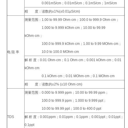
0.001mS/cm；0.01mS/cm；0.1mS/cm；1mS/cm
精 度：读数的±1%(±0.01μS/cm)
测量范围：1.00 to 99.99 Ohm·cm；100.0 to 999.9 Ohm·cm；
1.000 to 9.999 kOhm·cm；10.00 to 99.99
kOhm·cm；
100.0 to 999.9 kOhm·cm；1.00 to 9.99 MOhm·cm；
10.0 to 100.0 MOhm·cm
电 阻 率
解 析 度：0.01 Ohm·cm；0.1 Ohm·cm；0.001 kOhm·cm；0.01
kOhm·cm
0.1 kOhm·cm；0.01 MOhm·cm；0.1 MOhm·cm
精 度：读数的±2% (±10 Ohm·cm)
测量范围：0.000 to 9.999 ppm；10.00 to 99.99 ppm；
100.0 to 999.9 ppm；1.000 to 9.999 ppt；
10.00 to 99.99 ppt；100.0 to 400.0 ppt
TDS
解 析 度：0.001ppm；0.01ppm；0.1ppm；0.001ppt；0.01ppt；
0.1ppt