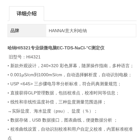
详细介绍
品牌
HANNA/意大利哈纳
HI5321
专业级微电脑EC-TDS-NaCI-°C测定仪
哈纳
旧型号：HI4321
240×320
•
新款外观设计，
彩色屏幕，随屏操作指南，多种语言；
0.001µS/cm
1000mS/cm
•
到
，自动选择解析度，自动识别电极；
USP <645>
•
三步骤电导率分析标准，符合药典测量规范；
GLP
•
直接获得
管理数据，包括校准点，校准时间等信息；
•
线性和非线性温度补偿，三种盐度测量范围选择；
→
psu
％
实际盐度、海水盐度（
）、盐度（
）；
USB
•
数据存储，
数据接口
，图表曲线，便捷数据分析 ；
•
校准曲线设置，自动识别校准和用户自定义校准，内置标准校准
点