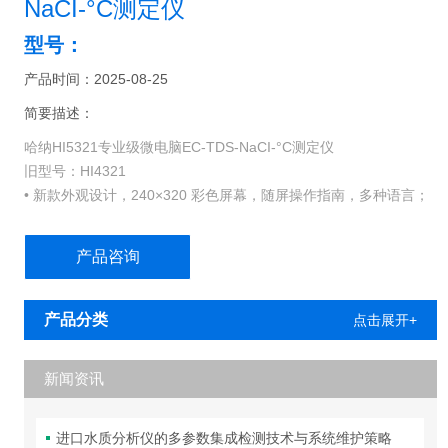
NaCI-°C测定仪
型号：
产品时间：2025-08-25
简要描述：
哈纳HI5321专业级微电脑EC-TDS-NaCI-°C测定仪
旧型号：HI4321
• 新款外观设计，240×320 彩色屏幕，随屏操作指南，多种语言；
• 0.001µS/cm到1000mS/cm，自动选择解析度，自动识别电极；
• USP <645> 三步骤电导率分析标准，符合药典测量规范；
产品咨询
• 直接获得GLP管理数据，包括校准点，校准时间等信息；
产品分类
点击展开+
新闻资讯
进口水质分析仪的多参数集成检测技术与系统维护策略