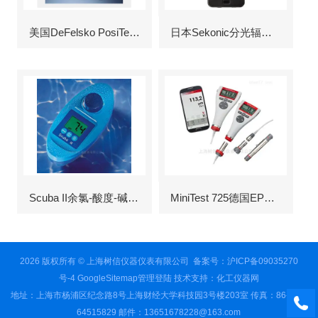
美国DeFelsko PosiTector6000涂层测厚仪
日本Sekonic分光辐射照度计
Scuba II余氯-酸度-碱度-氰尿酸浓度测定仪
MiniTest 725德国EPK涂层测厚仪
2026 版权所有 © 上海树信仪器仪表有限公司
备案号：沪ICP备09035270
号-4
GoogleSitemap
管理登陆
技术支持：
化工仪器网
地址：上海市杨浦区纪念路8号上海财经大学科技园3号楼203室 传真：86-021-
64515829 邮件：13651678228@163.com