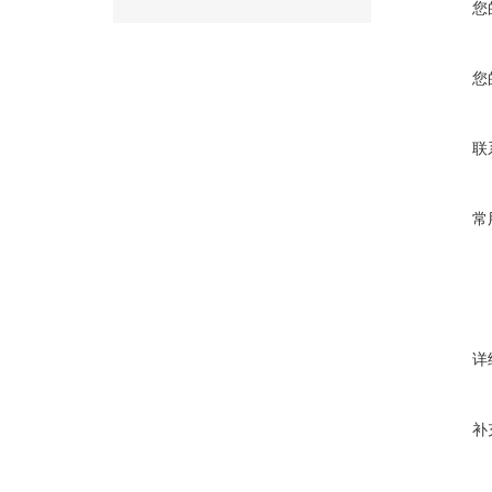
您
您
联
常
详
补