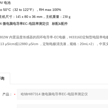
9V
电池
 to 50°C（32 to 122°F），RH max 100%
x 80 x 36 mm
主机尺寸：145
，主机重量：230 g
4
微电脑电导率EC-电阻率测定仪 标配&配件
6302W 内置温度传感器的四环电导率-EC电极，HI3316D定制型电
413 µS/cm或12880 µS/cm ，定制电极清洗液，规格：20mL×2），
咨询
产品：