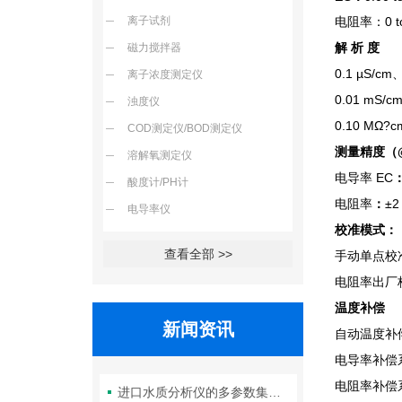
离子试剂
0 
电阻率：
磁力搅拌器
解 析 度
0.1 µS/cm
离子浓度测定仪
0.01 mS/c
浊度仪
0.10 MΩ?c
COD测定仪/BOD测定仪
测量精度（
溶解氧测定仪
EC
电导率
酸度计/PH计
：
±2
电阻率
电导率仪
：
校准模式
查看全部 >>
手动单点校
电阻率出厂
温度补偿
新闻资讯
自动温度补
电导率
补偿
电阻率
补偿
进口水质分析仪的多参数集成检测技术与系统维护策略