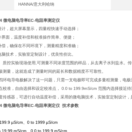
HANNA/意大利哈纳
4
微电脑电导率EC-电阻率测定仪
观设计，超大屏幕显示，四量程快速手动选择；
操作界面，温度补偿和校准操作简单、便捷；
度补偿，确保在不同环境下，测量精度和准确；
微电脑技术，实验室定制设计，优良性价比。
、质控实验现场使用,可测量不同浓度范围的样品，从去离子水到盐水。
极测量，这就造成了测量时间的延长和数据精度不可靠性。
的*四环电导电极解决了这一问题，只需一支电极即可完成多量程测量，电极
0.0 to 199.9mS/cm
点校准，自由选择和设定校准点，
范围内选择接近待
度传感器，可进行自动温度补偿，采用的微电脑技术，实验室定制设计，
4
微电脑电导率EC-电阻率测定仪 技术参数
o 199.9 µS/cm、0 to 1999 µS/cm
to 19.99 mS/cm、0.0 to 199.9 mS/cm