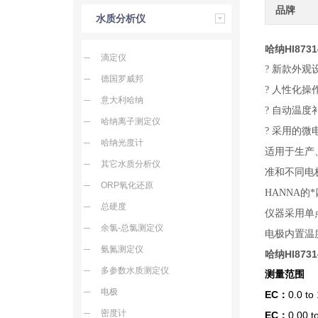
品牌
水质分析仪
哈纳HI8731
滴定仪
? 新款外
德国罗威邦
? 人性化
意大利哈纳
? 自动温
哈纳离子测定仪
? 采用的
哈纳光度计
适用于生产
其它水质分析仪
准和不同电
ORP氧化还原
HANNA
总硬度
仪器采用单
余氯-总氯测定仪
电极内置温
氨氮测定仪
哈纳HI8731
多参数水质测定仪
测量范围
电极
EC：
0.0 t
密度计
EC：
0.00 