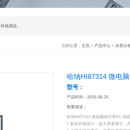
涂层测厚仪；超声波测厚仪；超声波探伤仪；红外线测温仪；声级计；测振仪；转速表；COD测定仪；激光测距仪；酸度计；电导率测定仪；粗糙度仪；硬度计；测力计；溶解氧测定仪；万用表；离子浓度测定仪；数字示波器；数字示波器；信号源；电源；频谱分析；功率分析仪
当前位置：
主页
>
产品中心
>
水质分
哈纳HI87314 微
型号：
产品时间：2025-08-25
简要描述：
哈纳HI87314 微电脑电导率EC-
? 新款外观设计，超大屏幕显示，