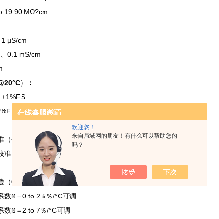
to 19.90 MΩ?cm
、1 µS/cm
m、0.1 mS/cm
m
@20
°C）：
：
±1%F.S.
 %F.S.
欢迎您！
来自局域网的朋友！有什么可以帮助您的
准（依据水样预测数据，选择比较相近的电导率标准缓冲液）
吗？
校准
0 to 50°C
偿（
）
ß＝0 to 2.5％/°C
系数
可调
ß＝2
to 7
％/°C
系数
可调