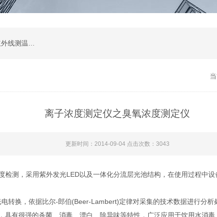
涂层测厚仪；超声波测厚仪；超声波探伤仪；红外线测温仪；声级计；测振仪；转速表；COD测定仪；激光测距仪；酸度计；电导率测定仪；粗糙度仪；硬度计；测力计；溶解氧测定仪；万用表；离子浓度测定仪；数字示波器；数字示波器；信号源；电源；频谱分析；功率分析仪
当
离子浓度测定仪之臭氧浓度测定仪
更新时间：2014-09-04 点击次数：3043
检测，采用紫外发光LED以及一体化分流层光池结构，在使用过程中设备
换，依据比尔-郎伯(Beer-Lambert)定律对采集的技术数据进行
体，具有很强的杀菌、消毒、漂白、除异味等特性，广泛应用于饮用水消毒