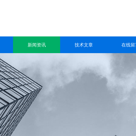
新闻资讯
技术文章
在线留