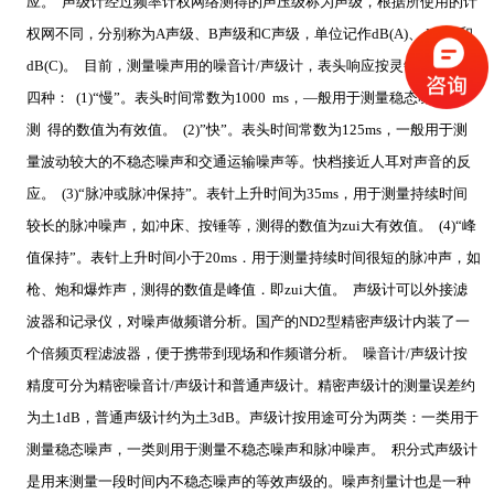
应。 声级计经过频率计权网络测得的声压级称为声级，根据所使用的计
权网不同，分别称为A声级、B声级和C声级，单位记作dB(A)、dB(B)和
dB(C)。 目前，测量噪声用的噪音计/声级计，表头响应按灵敏度可分为
四种： (1)“慢”。表头时间常数为1000 ms，―般用于测量稳态噪声，
测 得的数值为有效值。 (2)”快”。表头时间常数为125ms，一般用于测
量波动较大的不稳态噪声和交通运输噪声等。快档接近人耳对声音的反
应。 (3)“脉冲或脉冲保持”。表针上升时间为35ms，用于测量持续时间
较长的脉冲噪声，如冲床、按锤等，测得的数值为zui大有效值。 (4)“峰
值保持”。表针上升时间小于20ms．用于测量持续时间很短的脉冲声，如
枪、炮和爆炸声，测得的数值是峰值．即zui大值。 声级计可以外接滤
波器和记录仪，对噪声做频谱分析。国产的ND2型精密声级计内装了一
个倍频页程滤波器，便于携带到现场和作频谱分析。 噪音计/声级计按
精度可分为精密噪音计/声级计和普通声级计。精密声级计的测量误差约
为土1dB，普通声级计约为土3dB。声级计按用途可分为两类：一类用于
测量稳态噪声，一类则用于测量不稳态噪声和脉冲噪声。 积分式声级计
是用来测量一段时间内不稳态噪声的等效声级的。噪声剂量计也是一种