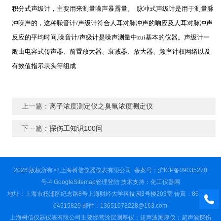
积分式声级计，主要用来测量噪声暴露量。 脉冲式声级计是用于测量脉
冲噪声的，这种噪音计/声级计符合人耳对脉冲声的响应及人耳对脉冲声
反应的平均时间,噪音计/声级计是噪声测量中zui基本的仪器。声级计一
般由电容式传声器、前置放大器、衰减器、放大器、频率计权网络以及
有效值指示表头等组成
上一篇：
离子浓度测定仪之臭氧浓度测定仪
下一篇：
探伤工知识100问
2026 版权所有 © 上海树信仪器仪表有限公司
备案号：沪ICP备09035270
号-4
GoogleSitemap
管理登陆
技术支持：
化工仪器网
地址：上海市杨浦区纪念路8号上海财经大学科技园3号楼203室 传真：86-021-
64515829 邮件：13651678228@163.com
上海树信仪器仪表有限公司主要经营涂层测厚仪；超声波测厚仪；超声波探伤