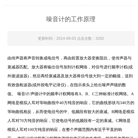
噪音计的工作原理
更新时间：2014-09-03 点击次数：3292
由传声器将声音转换成电信号，再由前置放大器变换阻抗，使传声器与
衰减器匹配。放大器将输出信号加到计权网络，对信号进行频率计权(或
外接滤波器)，然后再经衰减器及放大器将信号放大到一定的幅值，送到
有效值检波器(或外按电平记录仪)，在指示表头上给出噪声声级的数
值。 噪音计/声级计中的频率计权网络有A、B、C三种标准计权网络。A
网络是模拟人耳对等响曲线中40方纯音的响应，它的曲线形状与340方的
等响曲线相反，从而使电信号的中、低频段有较大的衰减。B网络是模拟
人耳对70方纯音的响应，它使电信号的低频段有一定的衰减。C网络是
模拟人耳对100方纯音的响应，在整个声频范围内有近乎平直的响