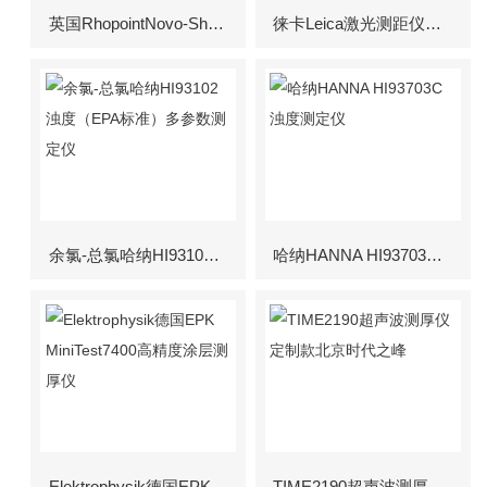
英国RhopointNovo-Shade Duo+ 反射率/遮盖率仪光泽度仪
徕卡Leica激光测距仪DISTO D510
余氯-总氯哈纳HI93102 浊度（EPA标准）多参数测定仪
哈纳HANNA HI93703C浊度测定仪
Elektrophysik德国EPK MiniTest7400高精度涂层测厚仪
TIME2190超声波测厚仪定制款北京时代之峰