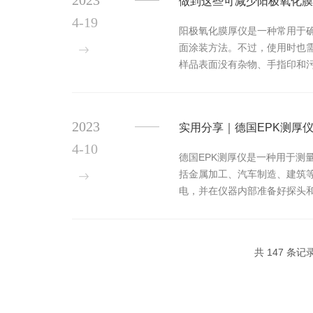
2023
做到这些可减少阳极氧化膜
4-19
阳极氧化膜厚仪是一种常用于
面涂装方法。不过，使用时也
样品表面没有杂物、手指印和
使用状态。在使用时，需要注意保
2023
实用分享｜德国EPK测厚
4-10
德国EPK测厚仪是一种用于
括金属加工、汽车制造、建筑
电，并在仪器内部准备好探头
在校准块上，按下“校准”按钮，
共 147 条记