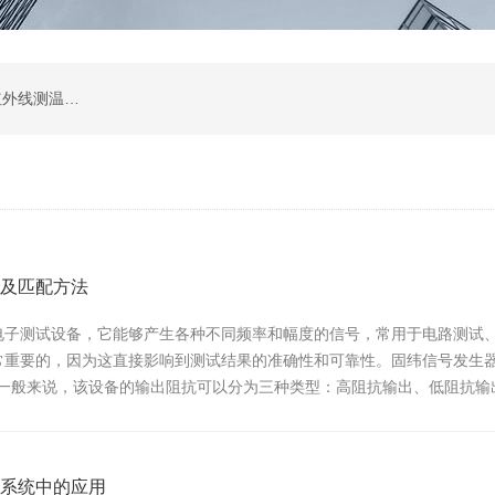
涂层测厚仪；超声波测厚仪；超声波探伤仪；红外线测温仪；声级计；测振仪；转速表；COD测定仪；激光测距仪；酸度计；电导率测定仪；粗糙度仪；硬度计；测力计；溶解氧测定仪；万用表；离子浓度测定仪；数字示波器；数字示波器；信号源；电源；频谱分析；功率分析仪
及匹配方法
电子测试设备，它能够产生各种不同频率和幅度的信号，常用于电路测试
常重要的，因为这直接影响到测试结果的准确性和可靠性。固纬信号发生
。一般来说，该设备的输出阻抗可以分为三种类型：高阻抗输出、低阻抗输
不同，选择合...
系统中的应用