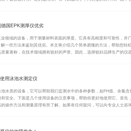
速而准确地进行颜色测...
别德国EPK测厚仪优劣
于工业领域的设备，用于测量材料表面的厚度。它具有高精度和可靠性，并
要了解一些方法来鉴别其优劣。本文将介绍几个简单易懂的方法，帮助您轻
高质量著称，在技术领域拥有较好的声誉。因此，选择较好品牌生产的仪
品牌值得信赖。...
使用泳池水测定仪
泳池水质的设备，它可以帮助我们监测水中的各种参数，如PH值、余氯含
康和安全。下面是几个使用设备的注意事项，帮助你更好地使用它。首先
器的操作方法和测量原理有所了解。如果有任何疑问，可以向专业人士咨
是干净的，没有污垢...