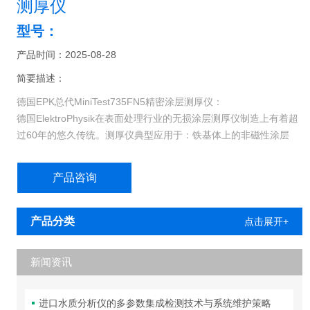
测厚仪
型号：
产品时间：2025-08-28
简要描述：
德国EPK总代MiniTest735FN5精密涂层测厚仪：
德国ElektroPhysik在表面处理行业的无损涂层测厚仪制造上有着超
过60年的悠久传统。测厚仪典型应用于：铁基体上的非磁性涂层
（如油漆、清漆、搪瓷、镀铬和镀锌）；或者有色金属上（如铜，
铝，压铸锌，黄铜等）的绝缘涂层（如油漆、阳极氧化膜层或陶
产品咨询
瓷）。
产品分类
点击展开+
新闻资讯
进口水质分析仪的多参数集成检测技术与系统维护策略