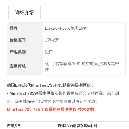
详细介绍
品牌
ElektroPhysik/德国EPK
价格区间
1万-2万
产地类别
进口
化工,道路/轨道/船舶,航空航天,汽车及零部
应用领域
件
德国EPK总代MiniTest735FN5精密涂层测厚仪
：
•
MiniTest 735
涂层测厚仪
及带外置探头结合了精度高、易于测
量。该有线探头可以很方便的测量难以够到的地方。
MiniTest 725-735-745
系列
涂层测厚仪
-
技术参数
两用探头
FN探头自动识别基体材料