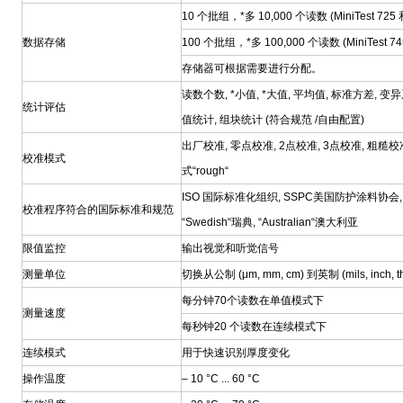
10 个批组，*多 10,000 个读数 (MiniTest 725 
数据存储
100 个批组，*多 100,000 个读数 (MiniTest 74
存储器可根据需要进行分配。
读数个数, *小值, *大值, 平均值, 标准方差, 变异
统计评估
值统计, 组块统计 (符合规范 /自由配置)
出厂校准, 零点校准, 2点校准, 3点校准, 粗糙
校准模式
式“rough“
ISO 国际标准化组织, SSPC美国防护涂料协会,
校准程序符合的国际标准和规范
“Swedish“瑞典, “Australian“澳大利亚
限值监控
输出视觉和听觉信号
测量单位
切换从公制 (μm, mm, cm) 到英制 (mils, inch, t
每分钟70个读数在单值模式下
测量速度
每秒钟20 个读数在连续模式下
连续模式
用于快速识别厚度变化
操作温度
– 10 °C ... 60 °C