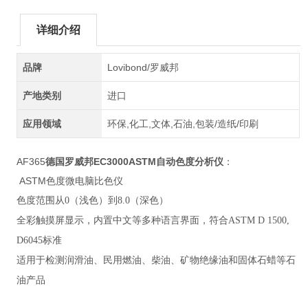
详细介绍
品牌
Lovibond/罗威邦
产地类别
进口
应用领域
环保,化工,文体,石油,包装/造纸/印刷
AF365
德国罗威邦EC3000ASTM自动色度分析仪
：
ASTM色度微电脑比色仪
色度范围从0（浅色）到8.0（深色）
全彩触摸屏显示，内置中文等多种语言界面，
符合ASTM D 1500,
D6045标准
适用于
检测润滑油、民用燃油、柴油、矿物绝缘油和固体石蜡等石
油产品