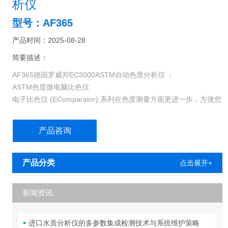
析仪
型号：AF365
产品时间：2025-08-28
简要描述：
AF365德国罗威邦EC3000ASTM自动色度分析仪 ：
ASTM色度微电脑比色仪
电子比色仪 (EComparator) 系列在色度测量方面更进一步，方便您
将目视（主观）数据转换成电子（客观）数据。使用 EComparator
电子比色仪系列，您现在可以同时通过屏幕色彩显示和屏幕数字显
产品咨询
示观察色差。
产品分类
点击展开+
新闻资讯
进口水质分析仪的多参数集成检测技术与系统维护策略