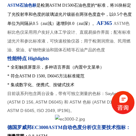
ASTM石油色标
是检测ASTM D1500石油色度的*标准，将16块标定
了光投射率和色度的玻璃滤光片镶嵌在两张色度盘中，以0.5个色度
AF365
单位为间隔从0.5（zui浅）递增到8.0（zui深）
。
ASTM色
标比色仪采用用户友好人体工学设计、直观易操作界面；配有标准
滤光片和参比标准液，可快速校验仪器；
用于检测润滑油、民用燃
油、柴油、矿物绝缘油和固体石蜡等石油产品的色度
性能特点 Highlights
* 全彩触摸屏显示，多种语言界面（内置中文菜单）
*
符合
ASTM D 1500, D6045
方法标准规范
* 集成数字化、便携式、按键式技术
目前该系列包含两台设备，带有可独立测量的色标：Saybolt 色标
(ASTM D 156, ASTM D6045) 和 ASTM 色标 (ASTM D1500,
ASTM D 6045, ISO 2049, IP196)。
德国罗威邦EC3000ASTM自动色度分析仪
主要技术指标：