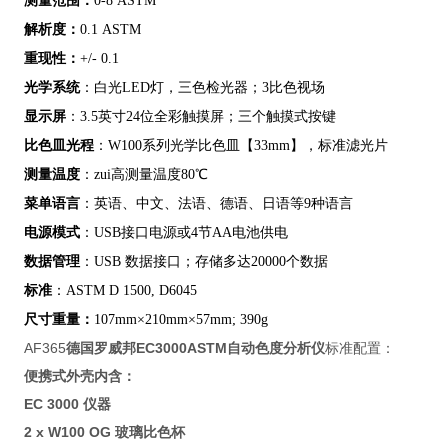
测量范围：
0-8 ASTM
解析度：
0.1 ASTM
重现性：
+/- 0.1
光学系统
：
白光
LED
灯，三色检光器；
3
比色视场
显示屏
：3.5英寸24位全彩触摸屏；三个触摸式按键
比色皿光程
：W100系列光学比色皿【33mm】，标准滤光片
测量温度
：zui高测量温度80℃
菜单语言
：英语、中文、法语、德语、日语等9种语言
电源模式
：USB接口电源或4节AA电池供电
数据管理
：USB 数据接口；存储多达20000个数据
标准
：
ASTM D 1500, D6045
尺寸重量：
107mm
×
210mm
×
57mm; 390g
AF365
德国罗威邦EC3000ASTM自动色度分析仪
标准配置：
便携式外壳内含：
EC 3000 仪器
2 x W100 OG 玻璃比色杯