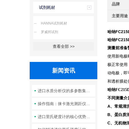
品牌
试剂耗材
主要用途
HANNA试剂耗材
哈纳FC215
罗威邦试剂
哈纳FC21
查看全部 >>
测量前准备
使用新电极
极正常使用
新闻资讯
动电极，即
和透析膜处
哈纳FC21
进口水质分析仪的多参数集成检测技术与系统维护策略
不同测量介
操作指南：徕卡激光测距仪的功能设置与测量技巧
A、
常规清
B、
蛋白质
进口里氏硬度计的核心优势：精度、耐用性与多功能性
C、
无机物