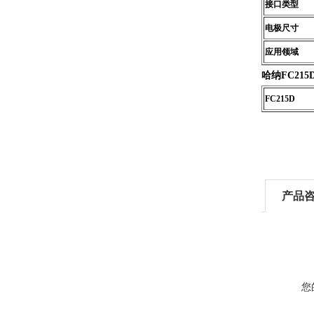
接口类型
电极尺寸
应用领域
哈纳FC215
FC215D
产品
您