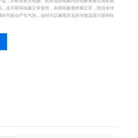
护盖，并检查整支电极。若发现因电极内部电解液通过透析膜
晶，这不影响电极正常使用，表明电极透析膜正常，用清水冲
球内可能会产生气泡，这时可以像甩常见的水银温度计那样轻