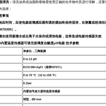
油脂清洗：
清洗油类或油脂附着物需使用正确的化学物对其进行溶解，还要
的选择；
意事项
响应时间，应使电极玻璃感应膜和透析膜始终保持湿润，在测量或校准结
HI70300
）。
请勿使用蒸馏水或去离子水保存或浸泡电极，这将造成电极传感器失效
D
内置温度传感器可填充玻璃复合酸度pH电极 技术参数
单参比，三陶瓷膜
0 to 12 pH
KCI3.5M+AgCI（推荐HI7071）
0
to 70 °C（32 to 158 °F）
0.1
bar
内置信号放大器和温度传感器
球型，
Ø9 mm