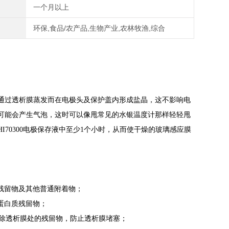
一个月以上
环保,食品/农产品,生物产业,农林牧渔,综合
通过透析膜蒸发而在电极头及保护盖内形成盐晶，这不影响电
可能会产生气泡，这时可以像甩常见的水银温度计那样轻轻甩
70300电极保存液中至少1个小时，从而使干燥的玻璃感应膜
残留物及其他普通附着物；
蛋白质残留物；
除透析膜处的残留物，防止透析膜堵塞；