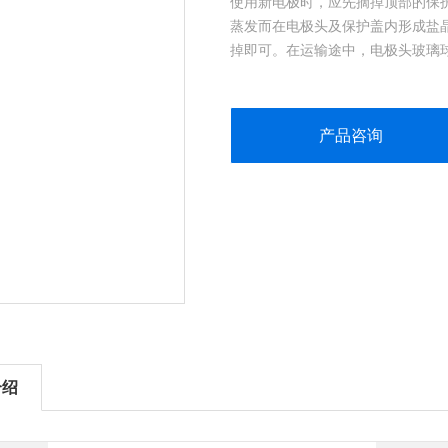
使用新电极时，应先摘掉顶部的保
蒸发而在电极头及保护盖内形成盐
掉即可。在运输途中，电极头玻璃
轻甩动电极，即可去除气泡。
产品咨询
介绍