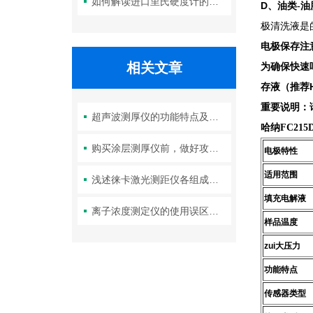
如何解读进口里氏硬度计的测量重复性与示值误差参数？
D、
油类-
极清洗液是
电极保存注
相关文章
为确保快速
存液（推荐
重要说明：
超声波测厚仪的功能特点及技术参数
哈纳FC215
购买涂层测厚仪前，做好攻略了吗？
电极特性
适用范围
浅述徕卡激光测距仪各组成结构起到的作用
填充电解液
离子浓度测定仪的使用误区，请规避！
样品温度
zui大压力
功能特点
传感器类型