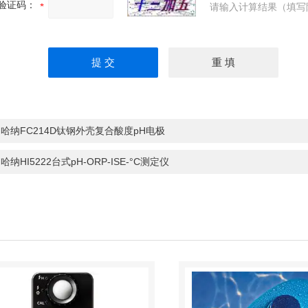
验证码：
请输入计算结果（填写
：
哈纳FC214D钛钢外壳复合酸度pH电极
：
哈纳HI5222台式pH-ORP-ISE-°C测定仪