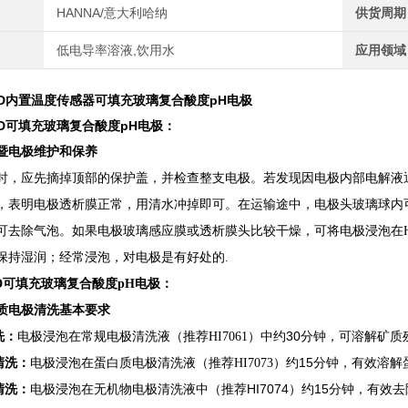
HANNA/意大利哈纳
供货周期
低电导率溶液,饮用水
应用领域
D
内置温度传感器可填充玻璃复合酸度pH电极
5D可填充玻璃复合酸度pH电极
：
暨电极维护和保养
时，应先摘掉顶部的保护盖，并检查整支电极。若发现因电极内部电解液
，表明电极透析膜正常，用清水冲掉即可。在运输途中，电极头玻璃球内
可去除气泡。如果电极玻璃感应膜或透析膜头比较干燥，可将电极浸泡在HI
保持湿润；经常浸泡，对电极是有好处的.
5D可填充玻璃复合酸度pH电极
：
质电极清洗基本要求
30
洗：
电极浸泡在常规电极清洗液
（推荐HI7061）中约
分钟，可溶解矿质
（
15
清洗：
电极浸泡在
蛋白质
电极清洗液
推荐
HI7073）约
分钟，有效溶解
HI7074
15
清洗：
电极浸泡在无机物电极清洗液中（推荐
）约
分钟，有效去