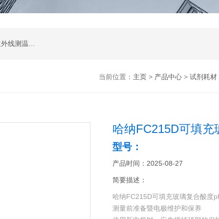
涂层测厚仪；超声波测厚仪；超声波探伤仪；红外线测温仪；声级计；测振仪；转速表；COD测定仪；激光测距仪；酸度计；电导率测定仪；粗糙度仪；硬度计；测力计；溶解氧测定仪；万用表；离子浓度测定仪；数字示波器；数字示波器；信号源；电源；频谱分析；功率分析仪
当前位置：
主页
>
产品中心
>
试剂耗材
哈纳FC215D可填
型号：
产品时间：2025-08-27
简要描述：
哈纳FC215D可填充玻璃复合酸度
测量前准备暨电极维护和保养