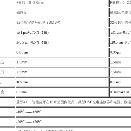
F量程：0--2.6mm
F量程：0--2.
磁感应
磁感应/电涡
32位数字信号处理（SIDSP)
32位数字信号
±
(1
μ
m
+
0.75 %
读值
)
±
(1
μ
m
+
0.75
±
(0.5
μ
m
+
0.5 %
读值
)
±
(0.5
μ
m
+
0.5
0.05
μ
m
0.05
μ
m
径凸
1.5mm
1.5mm
径凹
7.5mm
7.5mm
积
Φ
5 mm
Φ
5 mm
厚度
0.3
mm
0.3
mm/40
μ
m
蓝牙4.0，智能蓝牙在10米范围内使用，微型USB充电连接器和电源、数
围
-10
℃
------+60
℃
围
-20
℃
------+70
℃