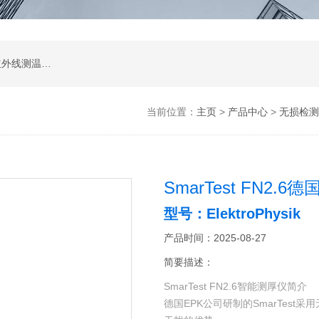
涂层测厚仪；超声波测厚仪；超声波探伤仪；红外线测温仪；声级计；测振仪；转速表；COD测定仪；激光测距仪；酸度计；电导率测定仪；粗糙度仪；硬度计；测力计；溶解氧测定仪；万用表；离子浓度测定仪；数字示波器；数字示波器；信号源；电源；频谱分析；功率分析仪
当前位置：
主页
>
产品中心
>
无损检测
SmarTest FN2.
型号：ElektroPhysik
产品时间：2025-08-27
简要描述：
SmarTest FN2.6智能测厚仪简介
德国EPK公司研制的SmarTest