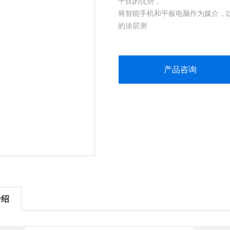
干扰的优势，
将智能手机和平板电脑作为媒介，以S
的涂层测
厚仪为客户提供了一个*的解决方案
SmarTest FN2.6德国EPK智能测
产品咨询
介绍