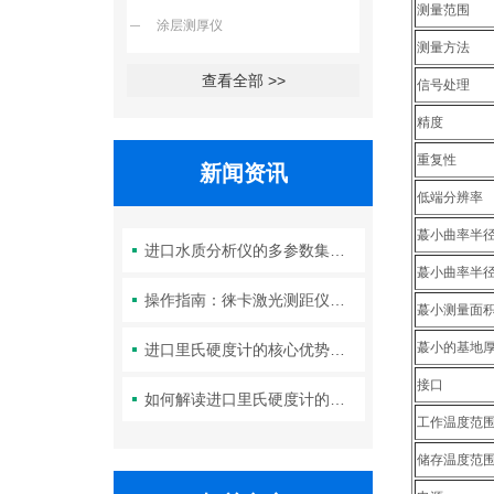
测量范围
涂层测厚仪
测量方法
查看全部 >>
信号处理
精度
重复性
新闻资讯
低端分辨率
蕞小曲率半
进口水质分析仪的多参数集成检测技术与系统维护策略
蕞小曲率半
操作指南：徕卡激光测距仪的功能设置与测量技巧
蕞小测量面
蕞小的基地
进口里氏硬度计的核心优势：精度、耐用性与多功能性
接口
如何解读进口里氏硬度计的测量重复性与示值误差参数？
工作温度范
储存温度范