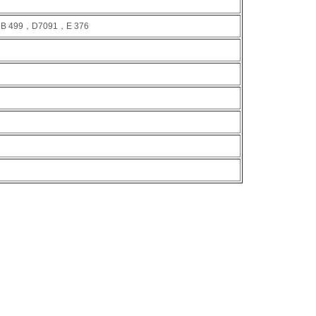
B 499，D7091，E 376