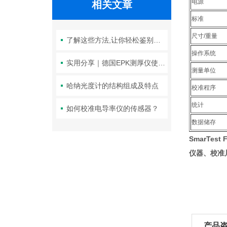
电源
相关文章
标准
尺寸/重量
了解这些方法,让你轻松鉴别德国EPK测厚仪优劣
操作系统
实用分享｜德国EPK测厚仪使用过程中的小小技巧
测量单位
哈纳光度计的结构组成及特点
校准程序
统计
如何校准电导率仪的传感器？
数据储存
SmarTest
仪器、校准
产品