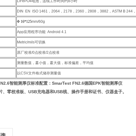
LiFePO4电池，连续工作时间约8小时
DIN EN ISO 1461，2064，2178，2360，2808，3882，ASTM B 244，
Φ
16*125
mm/60g
App应用程序功能 Android 4.1
Metric/mils可切换
原厂校准/0点校准/2点校准
测量数值，蕞小值，蕞大值，标准偏差，平均值
以CSV文件格式储存测量值
FN2.6智能测厚仪标准配置：
SmarTest FN2.6德国EPK智能测厚仪
片、零校准板、USB充电器和USB线、操作手册和证书、仪器盒子。
咨询