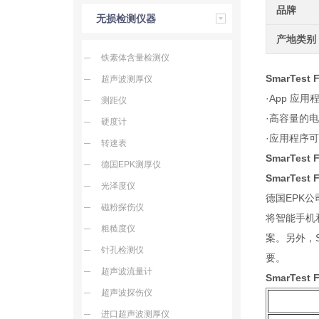
品牌
无损检测仪器
产地类别
铁素体含量检测仪
SmarTest
超声波测厚仪
·App 
测距仪
·高容量的
硬度计
·应用程序
转速表
SmarTes
德国EPK测厚仪
SmarTest
光泽度仪
德国EPK公
磁粉探伤仪
将智能手机
粗糙度仪
案。另外，Sm
针孔检测仪
要。
超声波流量计
SmarTest
F
超声波探伤仪
进口超声波测厚仪