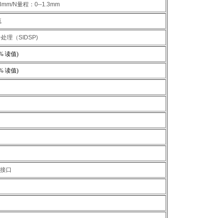
3mm/N量程：0--1.3mm
流
处理（SIDSP)
 %
读值
)
 %
读值
)
据接口