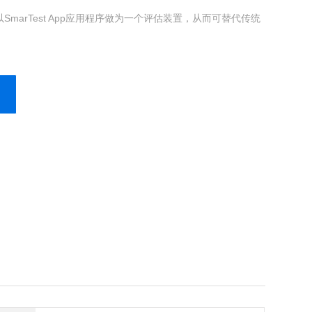
marTest App应用程序做为一个评估装置，从而可替代传统
。
厚仪