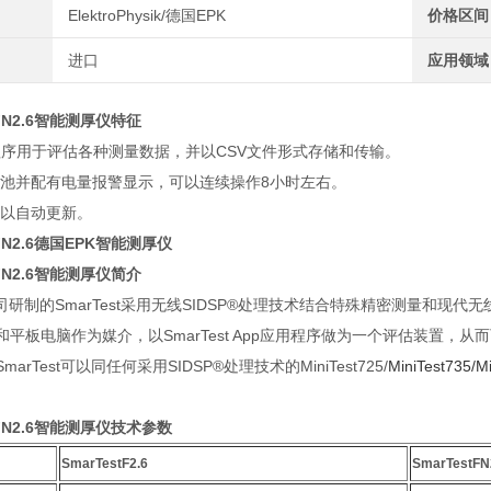
ElektroPhysik/德国EPK
价格区间
进口
应用领域
FN2.6
智能测厚仪特征
应用程序用于评估各种测量数据，并以CSV文件形式存储和传输。
电池并配有电量报警显示，可以连续操作8小时左右。
可以自动更新。
t FN2.6德国EPK智能测厚仪
FN2.6
智能测厚仪简介
司研制的SmarTest采用无线SIDSP®处理技术结合特殊精密测量和现
和平板电脑作为媒介，以SmarTest App应用程序做为一个评估装置，
arTest可以同任何采用SIDSP®处理技术的MiniTest725/
MiniTest735/
M
N2.6
智能测厚仪
技术参数
SmarTestF2.6
SmarTestFN