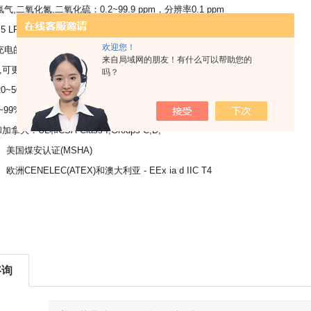
氮,二氧化硫：0.2~99.9 ppm，分辨率0.1 ppm
 LPM(500毫升/分钟)
欢迎您！
电的镍镉电池盒(使用时间10.5小时，充电时间4.5
来自局域网的朋友！有什么可以帮助您的
更换的碱性电池盒(13小时)
吗？
0~50℃
99% RH(非凝结)
大：UL和CSA-Class I,Groups C,D,
认证(MSHA)
EC(ATEX)和澳大利亚 - EEx ia d IIC T4
咨询