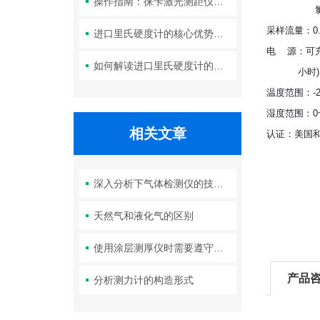
操作指南：徕卡激光测距仪的功能设置与测量技巧
氯气,二氧化
采样流量：0.5
进口里氏硬度计的核心优势：精度、耐用性与多功能性
电 源：可充
如何解读进口里氏硬度计的测量重复性与示值误差参数？
小时),可
温度范围：-2
湿度范围：0~
相关文章
认证：美国和加拿
美国煤安
欧洲CENEL
深入分析下气体检测仪的技术原理
天然气和液化气的区别
使用涂层测厚仪时需要遵守的规定
产品
分析测力计的构造形式