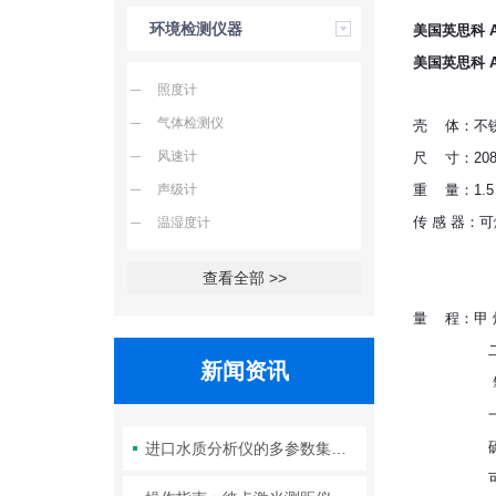
环境检测仪器
美国英思科 
美国英思科 
照度计
气体检测仪
壳 体：不锈
风速计
尺 寸：208 m
声级计
重 量：1.5 
传 感 器：
温湿度计
二氧化碳
查看全部 >>
氧气和有
量 程：甲 烷
二氧化碳：
新闻资讯
氧 气：0~
一氧化碳：0
硫 化 氢：
进口水质分析仪的多参数集成检测技术与系统维护策略
可燃气体/烃