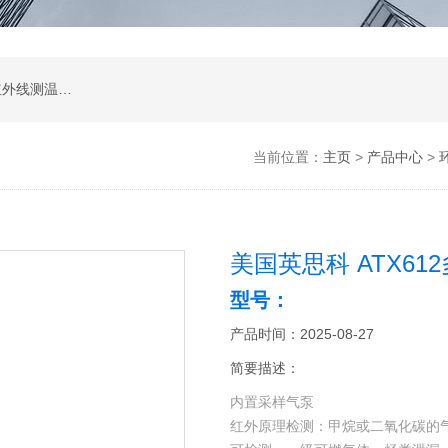
涂层测厚仪；超声波测厚仪；超声波探伤仪；红外线测温仪；声级计；测振仪；转速表；COD测定仪；激光测距仪；酸度计；电导率测定仪；粗糙度仪；硬度计；测力计；溶解氧测定仪；万用表；离子浓度测定仪；数字示波器；数字示波器；信号源；电源；频谱分析；功率分析仪
当前位置：
主页
>
产品中心
>
美国英思科 ATX61
型号：
产品时间：2025-08-27
简要描述：
内置采样气泵
红外原理检测：甲烷或二氧化碳的