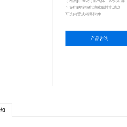
可检测ppm级可燃气体、烃类泄漏
可充电的镍镉电池或碱性电池盒
可选内置式稀释附件
ATX620多气体检测仪可安装红
体传感器（ppm级）和任选配一毒
产品咨询
介绍