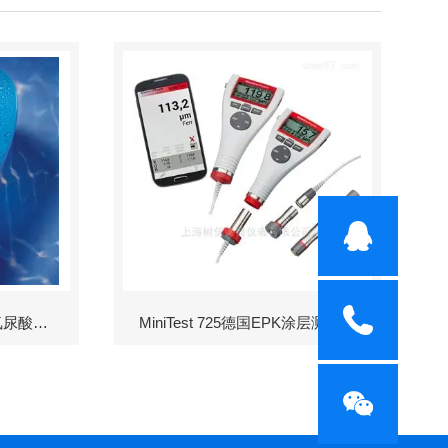
Scuba II余氯-酸度-碱度-氰尿酸浓度测定仪
MiniTest 725德国EPK涂层测厚仪