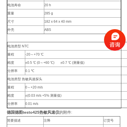
电池寿命
20 h
重量
285 g
尺寸
182 x 64 x 40 mm
外壳
ABS
电池类型 NTC
量程
-20～+70 ℃
精度
±0.5 ℃ (0～+60 ℃) ±0.7 ℃ (测量值)
分辨率
0.1 ℃
电池类型 热敏风速探头
量程
0～+20 m/s
精度
±(0.03 m/s +5% 测量值)
分辨率
0.01 m/s
德国德图testo425热敏风速仪
的附件:
简要描述
注释
订货号