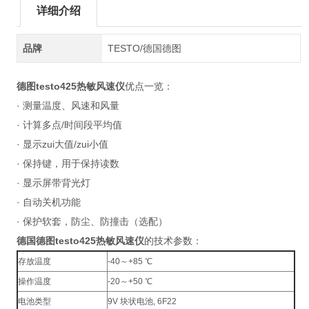
详细介绍
品牌
TESTO/德国德图
德图testo425热敏风速仪
优点一览：
· 测量温度、风速和风量
· 计算多点/时间段平均值
· 显示zui大值/zui小值
· 保持键，用于保持读数
· 显示屏带背光灯
· 自动关机功能
· 保护软套，防尘、防撞击（选配）
德国德图testo425热敏风速仪
的技术参数：
存放温度
-40～+85 ℃
操作温度
-20～+50 ℃
电池类型
9V 块状电池, 6F22