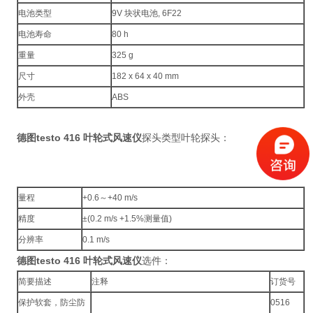
电池类型
9V 块状电池, 6F22
电池寿命
80 h
重量
325 g
尺寸
182 x 64 x 40 mm
外壳
ABS
德图testo 416 叶轮式风速仪
探头类型叶轮探头：
量程
+0.6～+40 m/s
精度
±(0.2 m/s +1.5%测量值)
分辨率
0.1 m/s
德图testo 416 叶轮式风速仪
选件：
简要描述
注释
订货号
保护软套，防尘防
0516