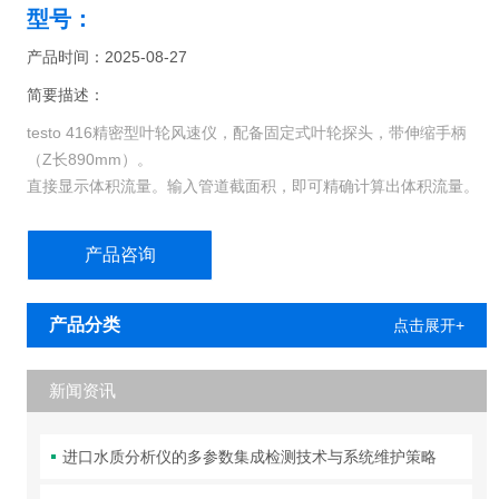
型号：
产品时间：2025-08-27
简要描述：
testo 416精密型叶轮风速仪，配备固定式叶轮探头，带伸缩手柄
（Z长890mm）。
直接显示体积流量。输入管道截面积，即可精确计算出体积流量。
德图416具有时间段或多点平均值计算功能，用于计算平均流量。
可显示Z大值、Z小值，带读数保持功能。
产品咨询
产品分类
点击展开+
新闻资讯
进口水质分析仪的多参数集成检测技术与系统维护策略