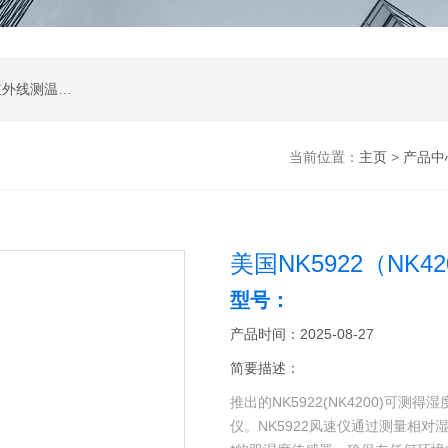
涂层测厚仪；超声波测厚仪；超声波探伤仪；红外线测温仪；声级计；测振仪；转速表；COD测定仪；激光测距仪；酸度计；电导率测定仪；粗糙度仪；硬度计；测力计；溶解氧测定仪；万用表；离子浓度测定仪；数字示波器；数字示波器；信号源；电源；频谱分析；功率分析仪
当前位置：
主页
>
产品中
美国NK5922（NK4
型号：
产品时间：2025-08-27
简要描述：
推出的NK5922(NK4200)可
仪。NK5922风速仪通过测量相