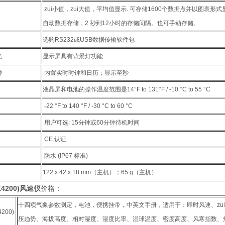
zui小值，zui大值，平均值显示. 可存储1600个数据点并以图表形
自动数据存储，2 秒到12小时的存储间隔。也可手动存储。
选购RS232或USB数据传输软件包
光
显示屏具有背景灯功能
钟
内置实时时钟和日历；显示至秒
液晶屏和电池的操作温度范围是14°F to 131°F / -10 °C to 55 °C
-22 °F to 140 °F / -30 °C to 60 °C
用户可选: 15分钟或60分钟待机时间
CE 认证
防水 (IP67 标准)
122 x 42 x 18 mm（主机）；65 g（主机）
K4200)风速仪
价格：
十四项气象参数测定，电池，便携挂带，中英文手册，适用于：即时风速、zu
4200)
压趋势、海拔高度、相对湿度、湿度比率、湿球温度、密度高度、风寒指数、热