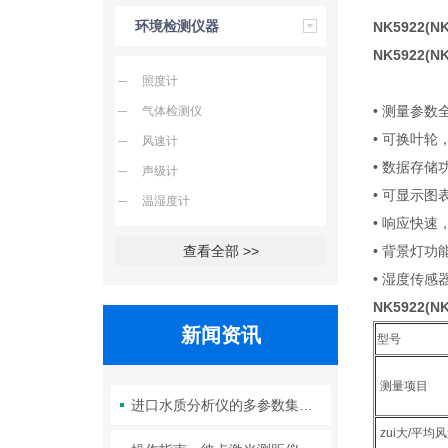
环境检测仪器
NK5922(N
NK5922(N
照度计
• 测量参
气体检测仪
• 可换叶
风速计
• 数据存
声级计
• 可显示
温湿度计
• 响应快
查看全部 >>
• 背景灯功
• 湿度传
NK5922(N
新闻资讯
型号
测量项目
进口水质分析仪的多参数集成检测技术与系统维护策略
zui大/平均