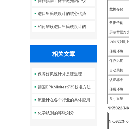
操作指南：徕卡激光测距仪的功能设置与测量技巧
数据存储
进口里氏硬度计的核心优势：精度、耐用性与多功能性
数据传输
如何解读进口里氏硬度计的测量重复性与示值误差参数？
屏幕背景灯
内置实时时
使用环境
相关文章
保存温度
自动关机
保养好风速计才是硬道理！
认证标准
德国EPKMinitest735校准方法
使用环境
尺寸重量
流量计在各个行业的具体应用
NK5922(N
化学试剂的等级划分
NK5922(NK