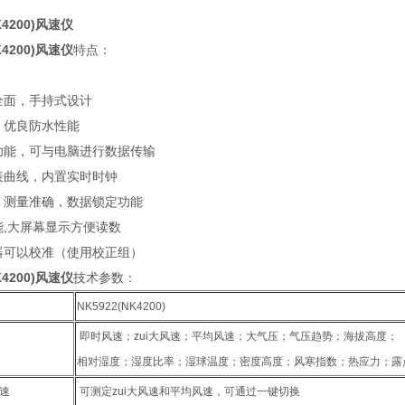
K4200)风速仪
K4200)风速仪
特点：
数全面，手持式设计
轮，优良防水性能
储功能，可与电脑进行数据传输
图表曲线，内置实时时钟
速，测量准确，数据锁定功能
能,大屏幕显示方便读数
感器可以校准（使用校正组）
K4200)风速仪
技术参数：
NK5922(NK4200)
即时风速；zui大风速；平均风速；大气压；气压趋势；海拔高度；
相对湿度；湿度比率；湿球温度；密度高度；风寒指数；热应力；露
风速
可测定zui大风速和平均风速，可通过一键切换