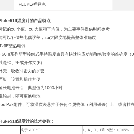
FLUKE/福禄克
luke51II温度计的产品特点
标记的zui小值、zui大值和平均值，为主要事件提供时间参考
能可以补偿热电偶误差，zui大限度地提高整体准确度
T和E型热电偶
ke 50 II系列新型接触式手持温度表具有快速响应功能和实验室的准确度（0.05
是ºC、ºF或开尔文(K)
外壳，吸收冲击力的护套
面板，设置和操作方便
延长电池寿命－典型值为1000小时
准铅封，即可更换电池
ToolPak附件，可将温度表悬挂于任何金属物体（利用磁铁）上，或者
luke51II温度计的技术参数：
高于 -100 °C：
J、K、T、E和 N型：±[0.05% + 0.