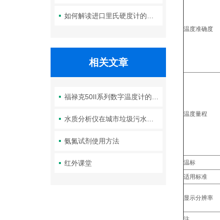
如何解读进口里氏硬度计的测量重复性与示值误差参数？
温度准确度
相关文章
福禄克50II系列数字温度计的特点及配置
温度量程
水质分析仪在城市垃圾污水处理中的应用
氨氮试剂使用方法
红外课堂
温标
适用标准
显示分辨率
注