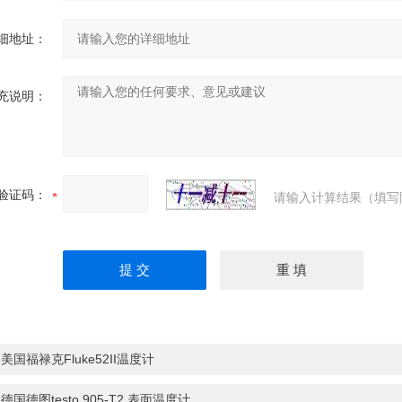
细地址：
充说明：
验证码：
请输入计算结果（填写
：
美国福禄克Fluke52II温度计
：
德国德图testo 905-T2 表面温度计