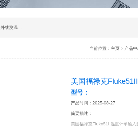
涂层测厚仪；超声波测厚仪；超声波探伤仪；红外线测温仪；声级计；测振仪；转速表；COD测定仪；激光测距仪；酸度计；电导率测定仪；粗糙度仪；硬度计；测力计；溶解氧测定仪；万用表；离子浓度测定仪；数字示波器；数字示波器；信号源；电源；频谱分析；功率分析仪
当前位置：
主页
>
产品中
美国福禄克Fluke51
型号：
产品时间：2025-08-27
简要描述：
美国福禄克Fluke51II温度计单