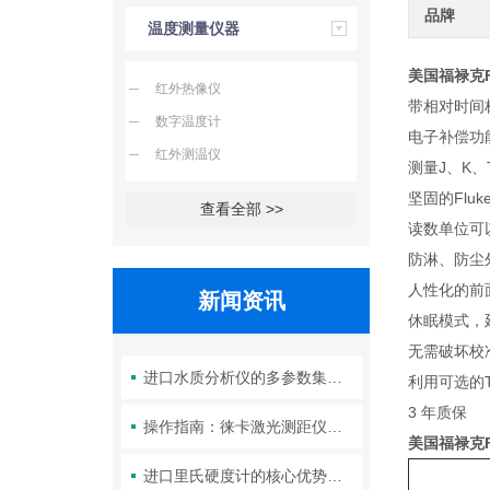
品牌
温度测量仪器
美国福禄克F
红外热像仪
带相对时间
数字温度计
电子补偿功
红外测温仪
测量J、K、
坚固的Flu
查看全部 >>
读数单位可以
防淋、防尘
人性化的前
新闻资讯
休眠模式，
无需破坏校
进口水质分析仪的多参数集成检测技术与系统维护策略
利用可选的
3 年质保
操作指南：徕卡激光测距仪的功能设置与测量技巧
美国福禄克F
进口里氏硬度计的核心优势：精度、耐用性与多功能性