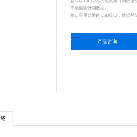
备有以100次/秒的速度将计测数据登陆
率地编集计测数据。
接口采用普通的USB接口，数据登
能够进行1000次/秒的快速峰值计
有连续存储，单独存储，标准存储三
拥有额定
产品咨询
介绍