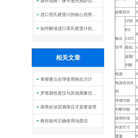
操作指南：徕卡激光测距仪的功能设置与测量技巧
超载容许
2
进口里氏硬度计的核心优势：精度、耐用性与多功能性
USB
如何解读进口里氏硬度计的测量重复性与示值误差参数？
RS-
输出
232C
信号
模拟
相关文章
超载/
判断
电源
掌握要点合理使用推拉力计
电源自动关
闭
罗维朋色度仪与其他测量仪器相比有哪些优点？
存储功能
保养好涂层测厚仪才是硬道理
判断功能
使用环境
教你如何正确使用浊度仪
外形尺寸
重量
约