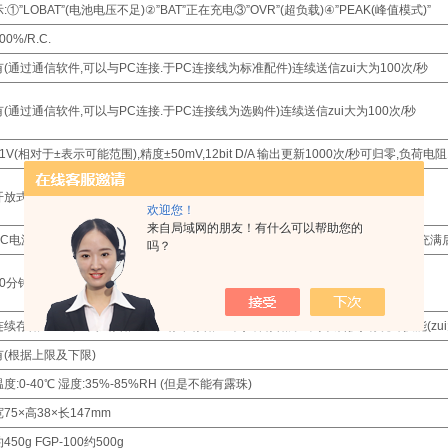
示:①”LOBAT”(电池电压不足)②”BAT”正在充电③”OVR”(超负载)④”PEAK(峰值模式)”
00%/R.C.
有(通过通信软件,可以与PC连接.于PC连接线为标准配件)连续送信zui大为100次/秒
有(通过通信软件,可以与PC连接.于PC连接线为选购件)连续送信zui大为100次/秒
±1V(相对于±表示可能范围),精度±50mV,12bit D/A 输出更新1000次/秒可归零,负荷电
开放式集电极输出(zui大DC30V/5mA)可任意切换到超载输出或者判断输出
欢迎您！
来自局域网的朋友！有什么可以帮助您的
AC电源(DC9V200mA)和内置镍氢环保电池(充电式) 充电时可测量 电池使用时间:充满后
吗？
10分钟(AC电源连接时能连接使用)
连续存储1000个/单独存储100个/标准存储50个(3种存储方式可以转换) 有统计技能(zui大
有(根据上限及下限)
温度:0-40℃ 湿度:35%-85%RH (但是不能有露珠)
宽75×高38×长147mm
450g FGP-100约500g