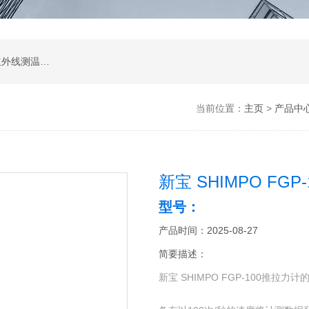
涂层测厚仪；超声波测厚仪；超声波探伤仪；红外线测温仪；声级计；测振仪；转速表；COD测定仪；激光测距仪；酸度计；电导率测定仪；粗糙度仪；硬度计；测力计；溶解氧测定仪；万用表；离子浓度测定仪；数字示波器；数字示波器；信号源；电源；频谱分析；功率分析仪
当前位置：
主页
>
产品中
新宝 SHIMPO FGP
型号：
产品时间：2025-08-27
简要描述：
新宝 SHIMPO FGP-100推拉力计