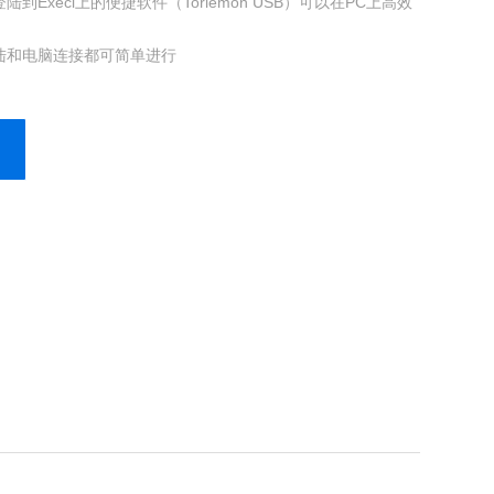
到Execl上的便捷软件（Toriemon USB）可以在PC上高效
陆和电脑连接都可简单进行
测，和快速数据登录
种方式，Z多可存储1000个数据（连续存储方式）