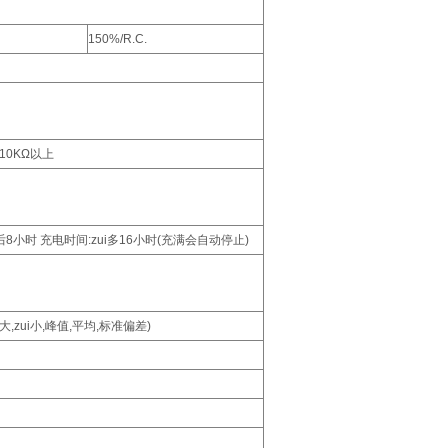
150%/R.C.
阻10KΩ以上
8小时 充电时间:zui多16小时(充满会自动停止)
,zui小,峰值,平均,标准偏差)