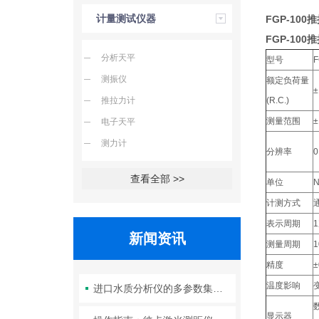
计量测试仪器
FGP-100
FGP-100
分析天平
型号
测振仪
额定负荷量
±
推拉力计
(R.C.)
测量范围
±
电子天平
测力计
分辨率
0
查看全部 >>
单位
计测方式
表示周期
新闻资讯
测量周期
精度
±
温度影响
进口水质分析仪的多参数集成检测技术与系统维护策略
显示器