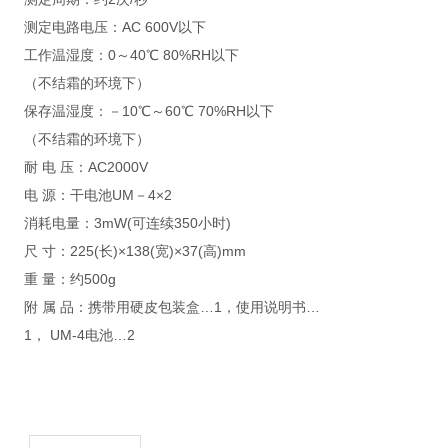
测定电路电压：AC 600V以下
工作温湿度：0～40℃ 80%RH以下
（不结霜的环境下）
保存温湿度：－10℃～60℃ 70%RH以下
（不结霜的环境下）
耐 电 压：AC2000V
电 源：干电池UM－4×2
消耗电量：3mW(可连续350小时)
尺 寸：225(长)×138(宽)×37(高)mm
重 量：约500g
附 属 品：携带用硬皮包装盒…1，使用说明书…
1， UM-4电池…2