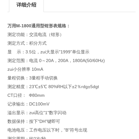
详细介绍
万用M-1800通用型钳形表规格：
测定功能：交流电流（钳形）
测定方式：积分方式
显 示：3.5位，zui大显示"1999"单位显示
测定范围：电流 0～20A，200A，1800A(50/60Hz)
zui小分辨率 10mA
量程切换：3量程手动切换
测定精度：23℃±5℃ 80%RH以下±2％rdg±5dgt
CT口径： Φ80mm
记录输出：DC100mV
溢出显示：zui高位"1"数字闪动
数据保持：按下"DH"键即可
电池电压：工作电压以下时，"B"符号出现
测定周期：约2次/秒