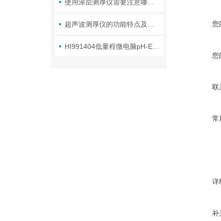
使用涂层测厚仪需要注意哪些要点？
您
超声波测厚仪的功能特点及技术参数
HI991404低量程微电脑pH-EC-TDS-℃连续测定仪
您
联
常
详
补