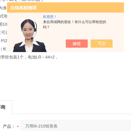
为准）
式电池LR－44×2
欢迎您！
来自局域网的朋友！有什么可以帮助您的
用100小时）或
吗？
2（可连续使用200小时）
约2.5mW
（长）×48(宽)×20(高)mm
携带软包装1个，电池LR－44×2，
咨询
产品：