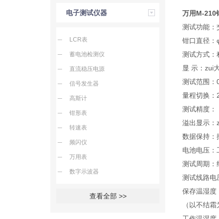
电子测试仪器
万用M-21
测试功能：
LCR表
钳口直径：φ
测试方式：
蓄电池检测仪
显 示：zui
直流稳压电源
测试范围：0~
信号发生器
量程切换：
高斯计
测试精度：（
钳形表
溢出显示：z
转速表
数据保持：按
频闪仪
电池电压：
万用表
测试周期：约
数字示波器
测试线路电压
保存温湿度：
查看全部 >>
（以不结霜
工作温湿度：