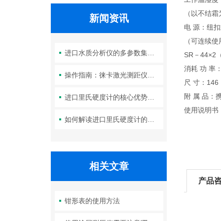
（以不结霜
新闻资讯
电 源：纽扣
（可连续使
进口水质分析仪的多参数集成检测技术与系统维护策略
SR－44×
消耗 功 率：
操作指南：徕卡激光测距仪的功能设置与测量技巧
尺 寸：146
附 属 品：
进口里氏硬度计的核心优势：精度、耐用性与多功能性
使用说明书
如何解读进口里氏硬度计的测量重复性与示值误差参数？
相关文章
产品
钳形表的使用方法