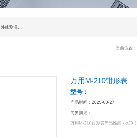
涂层测厚仪；超声波测厚仪；超声波探伤仪；红外线测温仪；声级计；测振仪；转速表；COD测定仪；激光测距仪；酸度计；电导率测定仪；粗糙度仪；硬度计；测力计；溶解氧测定仪；万用表；离子浓度测定仪；数字示波器；数字示波器；信号源；电源；频谱分析；功率分析仪
当前位置：
万用M-210钳形表
型号：
产品时间：2025-08-27
简要描述：
万用M-210钳形表产品性能:- φ23 