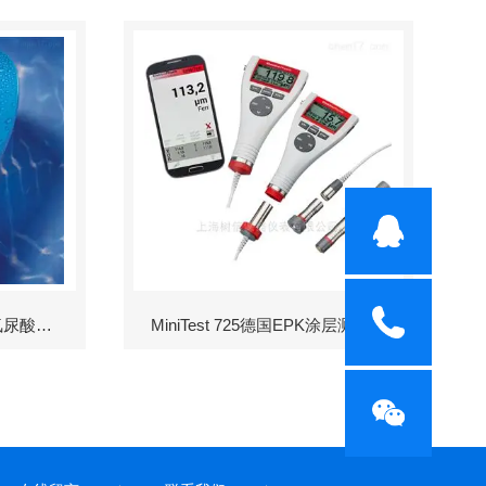
Scuba II余氯-酸度-碱度-氰尿酸浓度测定仪
MiniTest 725德国EPK涂层测厚仪