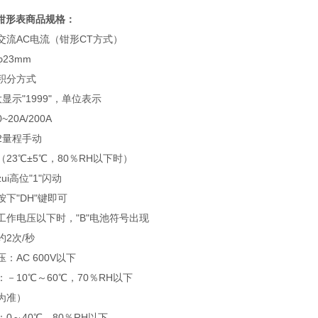
0钳形表商品规格：
交流AC电流（钳形CT方式）
23mm
积分方式
大显示"1999"，单位表示
20A/200A
2量程手动
23℃±5℃，80％RH以下时）
ui高位"1"闪动
下"DH"键即可
工作电压以下时，"B"电池符号出现
2次/秒
：AC 600V以下
－10℃～60℃，70％RH以下
为准）
0～40℃，80％RH以下