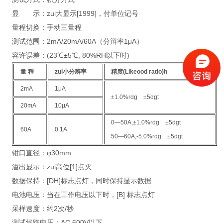
显 示：zui大显示[1999]，付单位记号
量程切换：手动三量程
测试范围：2mA/20mA/60A（分辩率1μA）
容许误差：(23℃±5℃, 80%RH以下时)
量 程
zui小分辨率
精度(Likeood ratio)h
2mA
1μA
±1.0%rdg ±5dgt
20mA
10μA
0—50A,±1.0%rdg ±5dgt
60A
0.1A
50—60A,-5.0%rdg ±5dgt
钳口直径：φ30mm
溢出显示：zui高位[1]点灭
数据保持：[DH]标志点灯，同时保持显示数据
电池电压：当在工作电压以下时，[B] 标志点灯
采样速度：约2次/秒
测试线路电压：AC 600V以下