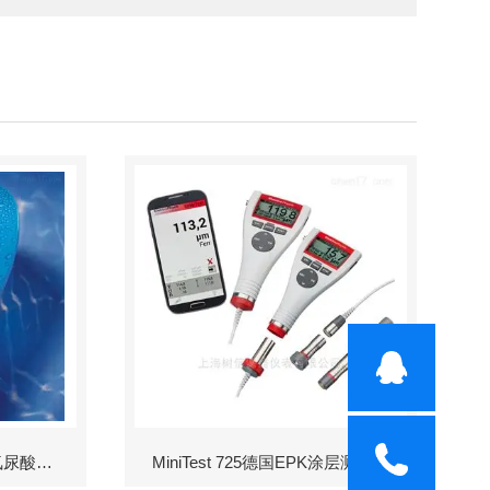
Scuba II余氯-酸度-碱度-氰尿酸浓度测定仪
MiniTest 725德国EPK涂层测厚仪