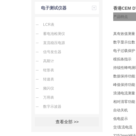
电子测试仪器
香港CEM 
产品特点
LCR表
蓄电池检测仪
真有效值测量
数字显示位数
直流稳压电源
电子过载保护
信号发生器
模拟条指示
高斯计
持续性蜂鸣测
钳形表
数据保持功能
转速表
峰值保持功能
频闪仪
浪涌电流测量
万用表
相对清零功能
数字示波器
自动关机
低电提示
查看全部 >>
交/直流电流
2"(52mm)