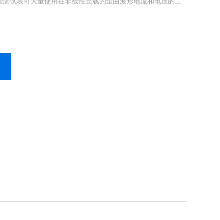
些测试表可大量使用在非线性负载的歪曲波形电流和电压的工