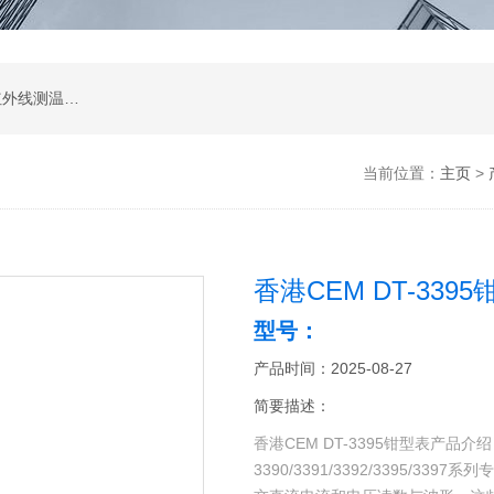
涂层测厚仪；超声波测厚仪；超声波探伤仪；红外线测温仪；声级计；测振仪；转速表；COD测定仪；激光测距仪；酸度计；电导率测定仪；粗糙度仪；硬度计；测力计；溶解氧测定仪；万用表；离子浓度测定仪；数字示波器；数字示波器；信号源；电源；频谱分析；功率分析仪
当前位置：
主页
>
香港CEM DT-339
型号：
产品时间：2025-08-27
简要描述：
香港CEM DT-3395钳型表产品介
3390/3391/3392/3395/