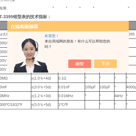
检测
*
*
*
*
*
DT-3395钳型表的技术指标：
zui大量程
误差
zui大分辨率
3390
3391
3392
3395
欢迎您！
来自局域网的朋友！有什么可以帮助您的
000A
±(2.5％+5d)
10mA
*
*
*
*
吗？
000A
±(3.0％+4d)
10mA
*
*
00V
±(0.8％+2d)
0.1mV
*
*
*
*
00V
±(1.0％+4d)
0.1mA
*
*
*
*
40MΩ
±(1.0％+4d)
0.1Ω
*
*
*
*
40mF
±(3.0％+5d)
0.01nF
100μF
100μF
*
4000
10MHz
±(1.2％+3d)
0.01MHz
*
*
4kHz
*
000℃/1832℉
±(3.0％+5d)
1℃/℉
*
*
*