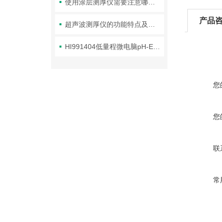
使用涂层测厚仪需要注意哪些要点？
产品
超声波测厚仪的功能特点及技术参数
HI991404低量程微电脑pH-EC-TDS-℃连续测定仪
您
您
联
常