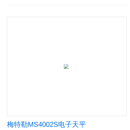
梅特勒MS4002S电子天平