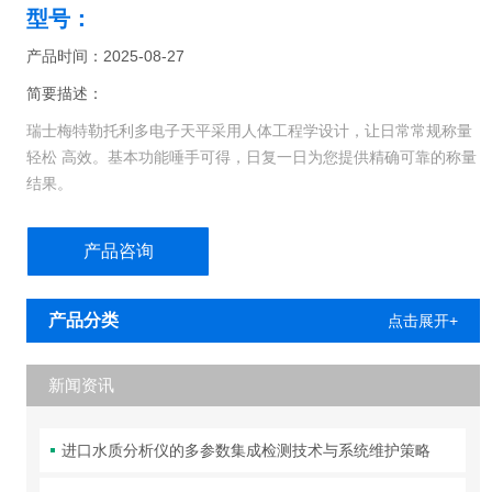
型号：
产品时间：2025-08-27
简要描述：
瑞士梅特勒托利多电子天平采用人体工程学设计，让日常常规称量
轻松 高效。基本功能唾手可得，日复一日为您提供精确可靠的称量
结果。
但您还可以获得更多。这些坚固的通用型天平不仅让您在日常任务
产品咨询
中可以 直观操作，并快速获得结果，而且易于清洁，配有前置水平
调节脚，仅需按 动一键就可以进行内部校准。
产品分类
点击展开+
新闻资讯
进口水质分析仪的多参数集成检测技术与系统维护策略