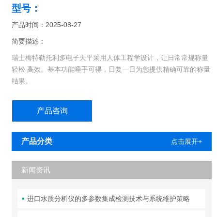
型号：
产品时间：2025-08-27
简要描述：
瑞士梅特勒托利多电子天平采用人体工程学设计，让日常常规称量
轻松 高效。基本功能唾手可得，日复一日为您提供精确可靠的称量
结果。
但您还可以获得更多。这些坚固的通用型天平不仅让您在日常任务
产品咨询
中可以 直观操作，并快速获得结果，而且易于清洁，配有前置水平
调节脚，仅需按 动一键就可以进行内部校准。
产品分类
点击展开+
新闻资讯
进口水质分析仪的多参数集成检测技术与系统维护策略