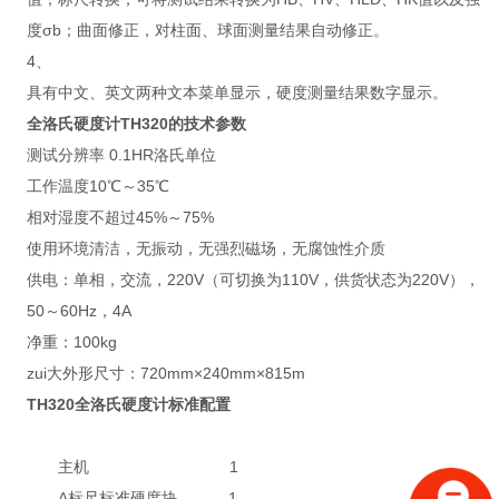
度σb；曲面修正，对柱面、球面测量结果自动修正。
4、
具有中文、英文两种文本菜单显示，硬度测量结果数字显示。
全洛氏硬度计TH320的技术参数
测试分辨率 0.1HR洛氏单位
工作温度10℃～35℃
相对湿度不超过45%～75%
使用环境清洁，无振动，无强烈磁场，无腐蚀性介质
供电：单相，交流，220V（可切换为110V，供货状态为220V），
50～60Hz，4A
净重：100kg
zui大外形尺寸：720mm×240mm×815m
TH320全洛氏硬度计标准配置
主机 1
A标尺标准硬度块 1