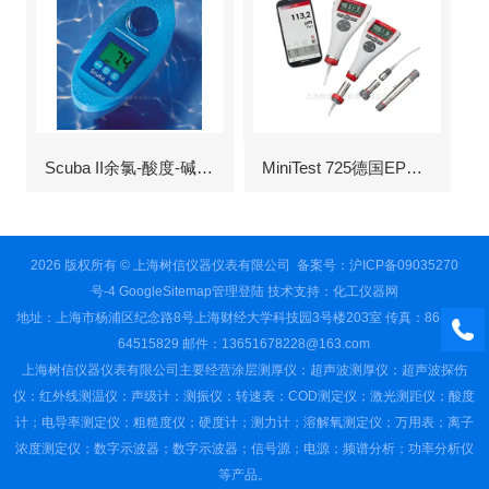
Scuba II余氯-酸度-碱度-氰尿酸浓度测定仪
MiniTest 725德国EPK涂层测厚仪
2026 版权所有 © 上海树信仪器仪表有限公司
备案号：沪ICP备09035270
号-4
GoogleSitemap
管理登陆
技术支持：
化工仪器网
地址：上海市杨浦区纪念路8号上海财经大学科技园3号楼203室 传真：86-021-
64515829 邮件：13651678228@163.com
上海树信仪器仪表有限公司主要经营涂层测厚仪；超声波测厚仪；超声波探伤
仪；红外线测温仪；声级计；测振仪；转速表；COD测定仪；激光测距仪；酸度
计；电导率测定仪；粗糙度仪；硬度计；测力计；溶解氧测定仪；万用表；离子
浓度测定仪；数字示波器；数字示波器；信号源；电源；频谱分析；功率分析仪
等产品。