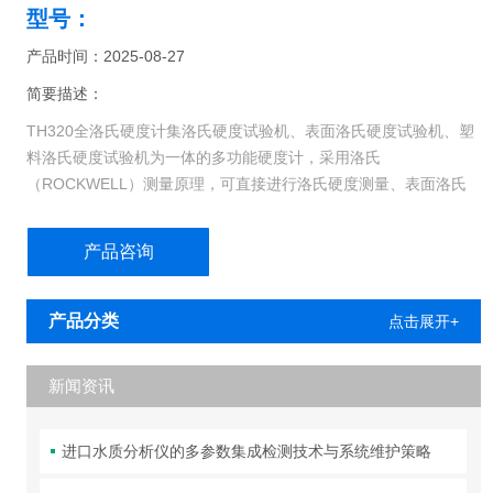
型号：
产品时间：2025-08-27
简要描述：
TH320全洛氏硬度计集洛氏硬度试验机、表面洛氏硬度试验机、塑
料洛氏硬度试验机为一体的多功能硬度计，采用洛氏
（ROCKWELL）测量原理，可直接进行洛氏硬度测量、表面洛氏
硬度测量、塑料洛氏硬度测量，TH320可以将洛氏硬度值转换为
HB、HV、HLD、HK、σb值。TH320适用于碳钢、合金钢、铸铁、
产品咨询
有色金属及工程塑料等材料的硬度检测，具有测试精度高，测量范
围宽，主试验力自动加卸载，测量结果数字显示
产品分类
点击展开+
新闻资讯
进口水质分析仪的多参数集成检测技术与系统维护策略