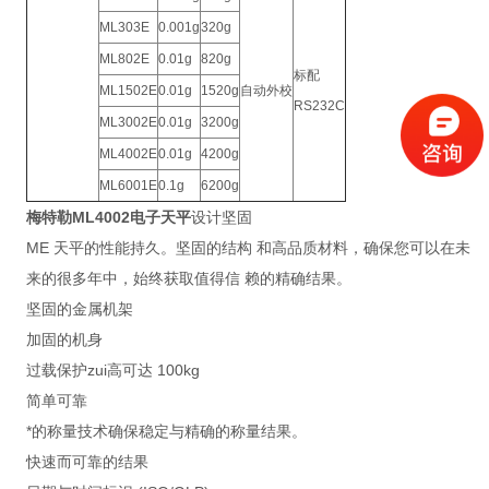
ML303E
0.001g
320g
ML802E
0.01g
820g
标配
ML1502E
0.01g
1520g
自动外校
RS232C
ML3002E
0.01g
3200g
ML4002E
0.01g
4200g
ML6001E
0.1g
6200g
梅特勒ML4002电子天平
设计坚固
ME 天平的性能持久。坚固的结构 和高品质材料，确保您可以在未
来的很多年中，始终获取值得信 赖的精确结果。
坚固的金属机架
加固的机身
过载保护zui高可达 100kg
简单可靠
*的称量技术确保稳定与精确的称量结果。
快速而可靠的结果