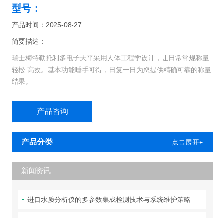
型号：
产品时间：2025-08-27
简要描述：
瑞士梅特勒托利多电子天平采用人体工程学设计，让日常常规称量
轻松 高效。基本功能唾手可得，日复一日为您提供精确可靠的称量
结果。
但您还可以获得更多。这些坚固的通用型天平不仅让您在日常任务
产品咨询
中可以 直观操作，并快速获得结果，而且易于清洁，配有前置水平
调节脚，仅需按 动一键就可以进行内部校准。
产品分类
点击展开+
新闻资讯
进口水质分析仪的多参数集成检测技术与系统维护策略