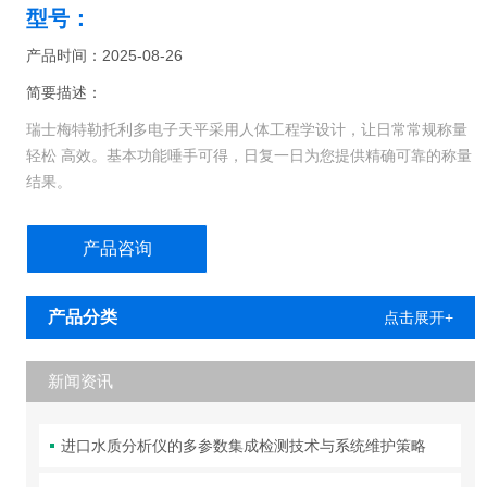
型号：
产品时间：2025-08-26
简要描述：
瑞士梅特勒托利多电子天平采用人体工程学设计，让日常常规称量
轻松 高效。基本功能唾手可得，日复一日为您提供精确可靠的称量
结果。
但您还可以获得更多。这些坚固的通用型天平不仅让您在日常任务
产品咨询
中可以 直观操作，并快速获得结果，而且易于清洁，配有前置水平
调节脚，仅需按 动一键就可以进行内部校准。
产品分类
点击展开+
新闻资讯
进口水质分析仪的多参数集成检测技术与系统维护策略