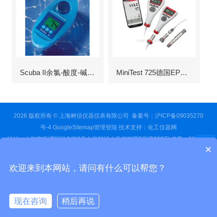
Scuba II余氯-酸度-碱度-氰尿酸浓度测定仪
MiniTest 725德国EPK涂层测厚仪
2026 版权所有 © 上海树信仪器仪表有限公司
备案号：沪ICP备09035270
号-4
GoogleSitemap
管理登陆
技术支持：
化工仪器网
地址：上海市杨浦区纪念路8号上海财经大学科技园3号楼203室 传真：86-021-
×
64515829 邮件：13651678228@163.com
上海树信仪器仪表有限公司主要经营涂层测厚仪；超声波测厚仪；超声波探伤
欢迎来到本网站，请问有什么可以帮您？
仪；红外线测温仪；声级计；测振仪；转速表；COD测定仪；激光测距仪；酸度
计；电导率测定仪；粗糙度仪；硬度计；测力计；溶解氧测定仪；万用表；离子
浓度测定仪；数字示波器；数字示波器；信号源；电源；频谱分析；功率分析仪
现在咨询
稍后再说
等产品。