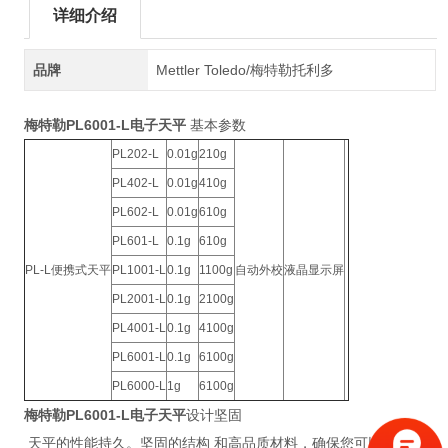
详细介绍
品牌
Mettler Toledo/梅特勒托利多
梅特勒PL6001-L电子天平
基本参数
PL202-L
0.01g
210g
PL402-L
0.01g
410g
PL602-L
0.01g
610g
PL601-L
0.1g
610g
PL-L便携式天平
PL1001-L
0.1g
1100g
自动外校
液晶显示屏
PL2001-L
0.1g
2100g
PL4001-L
0.1g
4100g
PL6001-L
0.1g
6100g
PL6000-L
1g
6100g
梅特勒PL6001-L电子天平
设计坚固
天平的性能持久。坚固的结构 和高品质材料，确保您可以在未 来