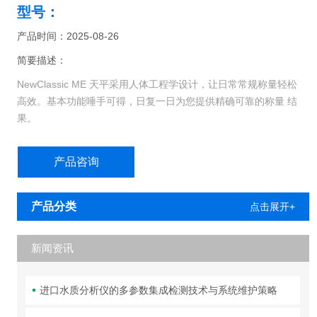
型号：
产品时间：2025-08-26
简要描述：
NewClassic ME 天平采用人体工程学设计，让日常常规称量轻松
高效。基本功能唾手可得，日复一日为您提供精确可靠的称量 结
果。
但您还可以获得更多。这些坚固的通用型天平不仅让您在日常任务
产品咨询
中可以 直观操作，并快速获得结果，而且易于清洁，配有前置水平
调节脚，仅需按 动一键就可以进行内部校准。
产品分类
点击展开+
新闻资讯
进口水质分析仪的多参数集成检测技术与系统维护策略