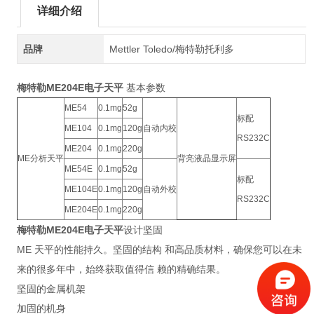
详细介绍
品牌
Mettler Toledo/梅特勒托利多
梅特勒ME204E电子天平
基本参数
ME54
0.1mg
52g
标配
ME104
0.1mg
120g
自动内校
RS232C
ME204
0.1mg
220g
ME分析天平
背亮液晶显示屏
ME54E
0.1mg
52g
标配
ME104E
0.1mg
120g
自动外校
RS232C
ME204E
0.1mg
220g
梅特勒ME204E电子天平
设计坚固
ME 天平的性能持久。坚固的结构 和高品质材料，确保您可以在未
来的很多年中，始终获取值得信 赖的精确结果。
坚固的金属机架
加固的机身