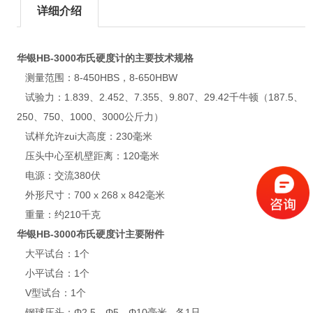
详细介绍
华银
HB-3000布氏硬度计的
主要技术规格
测量范围：8-450HBS，8-650HBW
试验力：1.839、2.452、7.355、9.807、29.42千牛顿（187.5、
250、750、1000、3000公斤力）
试样允许zui大高度：230毫米
压头中心至机壁距离：120毫米
电源：交流380伏
外形尺寸：700 x 268 x 842毫米
重量：约210千克
华银
HB-3000布氏硬度计主要附件
大平试台：1个
小平试台：1个
V型试台：1个
钢球压头：Φ2.5、Φ5、Φ10毫米 各1只