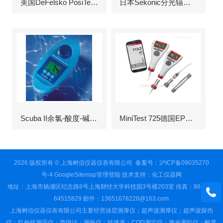
美国DeFelsko PosiTector6000涂层测厚仪
日本Sekonic分光辐射照度计
Scuba II余氯-酸度-碱度-氰尿酸浓度测定仪
MiniTest 725德国EPK涂层测厚仪
2026 版权所有 © 上海树信仪器仪表有限公司
备案号：沪ICP备09035270
号-4
GoogleSitemap
管理登陆
技术支持：
化工仪器网
地址：上海市杨浦区纪念路8号上海财经大学科技园3号楼203室 传真：86-021-
64515829 邮件：13651678228@163.com
上海树信仪器仪表有限公司主要经营涂层测厚仪；超声波测厚仪；超声波探伤
仪；红外线测温仪；声级计；测振仪；转速表；COD测定仪；激光测距仪；酸度