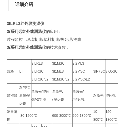
详细介绍
3ILRL3红外线测温仪
3i系列远红外线测温仪
的应用：
过程监控 - 玻璃制造/塑料制造/热处理/消防
3i系列远红外线测温仪
的技术参数：
3ILRL3
3I1MSC
3I2ML3
规格
LT
3ILRSC
3I1ML3
3I2MSC
3IP7SC
3IG5SC
3ILRSC/L2
3I1MSC/L2
3I2MSC/L2
双/交叉
单激光/望远
单激光/
单激光/
瞄准器
激光/望
双激光
望远镜
镜/双功能
/ 望远镜
/ 望远镜
远镜
测量范
10-
150-
-30-1200℃
600-3000℃
200-1800℃
围
800℃
1800℃