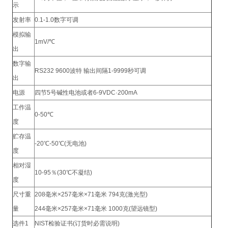
示
发射率
0.1-1.0数字可调
模拟输
1mV/℃
出
数字输
RS232 9600波特 输出间隔1-9999秒可调
出
电源
四节5号碱性电池或者6-9VDC·200mA
工作温
0-50℃
度
贮存温
-20℃-50℃(无电池)
度
相对湿
10-95％(30℃不凝结)
度
尺寸重
208毫米×257毫米×71毫米 794克(激光型)
量
244毫米×257毫米×71毫米 1000克(望远镜型)
选件1
NIST检验证书(订货时必需说明)