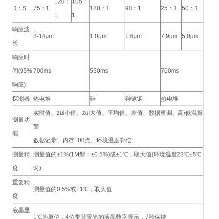
120：
105：
D：S
75：1
180：1
90：1
25：1
50：1
1
1
响应波
8-14μm
1.0μm
1.6μm
7.9μm
5.0μm
长
响应时
间(95%
700ms
550ms
700ms
响应)
探测器
热电堆
硅
砷镓铟
热电堆
实时值、zui小值、zui大值、平均值、差值、数据重调、高/低温报
测量功
警
能
数据记录、内存100点、环境温度补偿
测量精
测量值的±1%(1M型：±0.5%)或±1℃，取大值(环境温度23℃±5℃
度
时)
重复精
测量值的0.5%或±1℃，取大值
度
液晶显
1℃为单位，4位带背景光的液晶数字显示，7秒保持