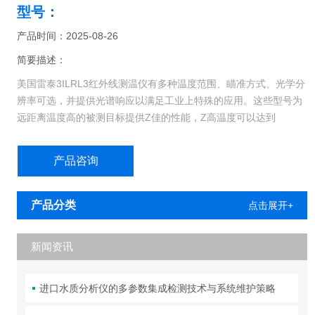
型号：
产品时间：2025-08-26
简要描述：
美国雷泰3ILRL3红外线测温仪有多种温度范围、瞄准方式、光学分
辨率可选，并提供光谱响应以满足工业上特殊的应用。这些型号为
远距离温度高的被测目标提供Z佳的性能，Z高温度可以达到
3000oC。使用Raynger 产品，可有如下选择：单激光瞄准、双激
光瞄准、交叉激光瞄准和望远镜瞄准功能。
产品咨询
产品分类
点击展开+
新闻资讯
进口水质分析仪的多参数集成检测技术与系统维护策略