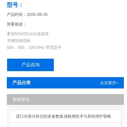
型号：
产品时间：2025-08-26
简要描述：
泰克MSO3014示波器基
关键性能指标
500、300、100 MHz 带宽型号
带宽可升级（Z高达 500 MHz）
2 个和 4 个模拟通道型号
产品咨询
16 个数字通道（MSO 系列）
全部通道均实现 2.5 GS/s 采样率
全部通道均实现 5 兆点记录长度
产品分类
点击展开+
Z大波形捕获速率 >50000 wfm/s
高级触发套件
新闻资讯
进口水质分析仪的多参数集成检测技术与系统维护策略