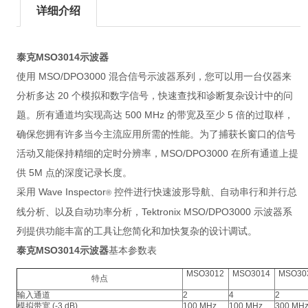
详细介绍
泰克MSO3014示波器
使用 MSO/DPO3000 混合信号示波器系列，您可以用一台仪器来
分析多达 20 个模拟和数字信号，快速查找和诊断复杂设计中的问
题。所有通道均实现高达 500 MHz 的带宽及至少 5 倍的过取样，
确保您拥有许多当今主流应用所需的性能。为了捕获长窗口的信号
活动又能保持精细的定时分辨率，MSO/DPO3000 在所有通道上提
供 5M 点的深度记录长度。
采用 Wave Inspector
控件进行快速波形导航、自动串行和并行总
®
线分析、以及自动功率分析，Tektronix MSO/DPO3000 示波器系
列提供功能丰富的工具让您简化和加快复杂的设计调试。
泰克MSO3014示波器
基本参数表
MSO3012
MSO3014
MSO30
特点
输入通道
2
4
2
模拟带宽 (-3 dB)
100 MHz
100 MHz
300 MH