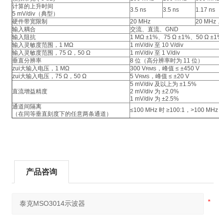
计算的上升时间
3.5 ns
3.5 ns
1.17 ns
5 mV/div（典型）
硬件带宽限制
20 MHz
20 MHz
输入耦合
交流、直流、GND
输入阻抗
1 MΩ ±1%、75 Ω ±1%、50 Ω ±1
输入灵敏度范围，1 MΩ
1 mV/div 至 10 V/div
输入灵敏度范围，75 Ω，50 Ω
1 mV/div 至 1 V/div
垂直分辨率
8 位（高分辨率时为 11 位）
zui大输入电压，1 MΩ
300 V
，峰值 ≤ ±450 V
RMS
zui大输入电压，75 Ω，50 Ω
5 V
，峰值 ≤ ±20 V
RMS
5 mV/div 及以上为 ±1.5%
直流增益精度
2 mV/div 为 ±2.0%
1 mV/div 为 ±2.5%
通道间隔离
≤100 MHz 时 ≥100:1，>100 M
（在同等垂直刻度下的任意两条通道）
产品咨询