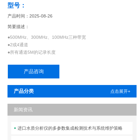
型号：
产品时间：2025-08-26
简要描述：
●500MHz、300MHz、100MHz三种带宽
●2或4通道
●所有通道5M的记录长度
●在所有通道上提供高达2.5GS/s的采样率
●50000wfms/s连续波形捕获速率
产品咨询
●成套高级触发
●I2C、SPI、RS-232/422/485/UART、CAN和LIN串行触发和分析
选项
产品分类
点击展开+
●Wave Inspector® 控制功能提供了*的波形分析效率
●9英寸（229m
新闻资讯
进口水质分析仪的多参数集成检测技术与系统维护策略