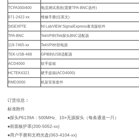
TCPA300/400
电流测试系统(需要TPA-BNC选件)
071-2422-xx
维修手册(仅英文)
SIGEXPTE
NI LabVIEW SignalExpress泰克版软件
TPA-BNC
TekVPI到Tek探头BNC适配器
119-7465-xx
TekVPI外部电源
TEK-USB-488
GPIB到USB适配器
ACD4000
软手提箱
HCTEK4321
硬手提箱(ACD4000)
RMD3000
机架安装套件
订货信息
：
标准附件
●探头P6139A：500MHz、10×无源探头（每条通道一只）
●前面板护罩(200-5052-xx)
●用户手册和文档光盘(063-4104-xx)