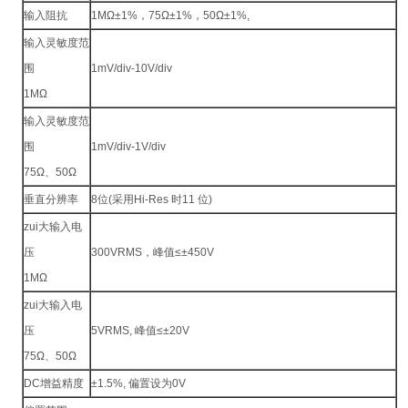
输入阻抗
1MΩ±1%，75Ω±1%，50Ω±1%,
输入灵敏度范
围
1mV/div-10V/div
1MΩ
输入灵敏度范
围
1mV/div-1V/div
75Ω、50Ω
垂直分辨率
8位(采用Hi-Res 时11 位)
zui大输入电
压
300VRMS，峰值≤±450V
1MΩ
zui大输入电
压
5VRMS, 峰值≤±20V
75Ω、50Ω
DC增益精度
±1.5%, 偏置设为0V