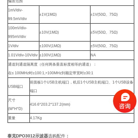
偏置范围
1mV/div-
±1V(1MΩ)
±1V(50Ω、75Ω)
99.5mV/div
100mV/div-
±10V(1MΩ)
±5V(50Ω、75Ω)
995mV/div
1V/div
±100V(1MΩ)
±5V(50Ω、75Ω)
1.01V/div-10V/div
±100V(1MΩ)
NA
通道到通道隔离度（任何两条垂直标度相等的通道）：
在≤ 100MHz时≥100:1,>100MHz到额定带宽时≥30:1
前面板1个USB主机端口，机后1个USB主机端口、1个USB设备
USB端口
端口
尺寸
416.6*203.2*137.2(mm)
(W*H*D)
重量
4.17Kg
泰克DPO3012示波器
选购配件
：