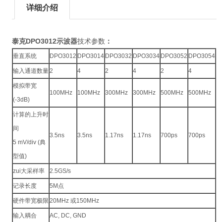
详细介绍
泰克DPO3012示波器
技术参数
：
垂直系统
DPO3012
DPO3014
DPO3032
DPO3034
DPO3052
DPO3054
输入通道数量
2
4
2
4
2
4
模拟带宽
100MHz
100MHz
300MHz
300MHz
500MHz
500MHz
(-3dB)
计算的上升时
间
3.5ns
3.5ns
1.17ns
1.17ns
700ps
700ps
5 mV/div (典
型值)
zui大采样率
2.5GS/s
记录长度
5M点
硬件带宽极限
20MHz 或150MHz
输入耦合
AC, DC, GND