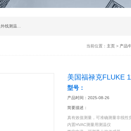
涂层测厚仪；超声波测厚仪；超声波探伤仪；红外线测温仪；声级计；测振仪；转速表；COD测定仪；激光测距仪；酸度计；电导率测定仪；粗糙度仪；硬度计；测力计；溶解氧测定仪；万用表；离子浓度测定仪；数字示波器；数字示波器；信号源；电源；频谱分析；功率分析仪
当前位置：
主页
>
产品
美国福禄克FLUKE 
型号：
产品时间：2025-08-26
简要描述：
真有效值测量，可准确测量非线性
内置HVAC测量用测温仪