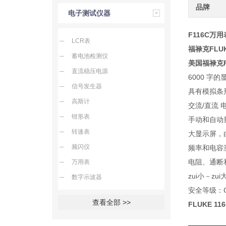
品牌
电子测试仪器
F116C万用表
LCR表
福禄克FLU
蓄电池检测仪
美国福禄克F
直流稳压电源
6000 字
信号发生器
具有模拟条
高斯计
交流/直流 
钳形表
手动和自动
转速表
大显示屏，
频闪仪
频率和电容
电阻、通断
万用表
zui小－z
数字示波器
安全等级：CAT
查看全部 >>
FLUKE 1