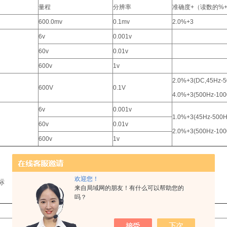
量程
分辨率
准确度+（读数的%
600.0mv
0.1mv
2.0%+3
6v
0.001v
60v
0.01v
600v
1v
2.0%+3(DC,45Hz-5
600V
0.1V
4.0%+3(500Hz-100
6v
0.001v
1.0%+3(45Hz-500H
60v
0.01v
2.0%+3(500Hz-100
600v
1v
欢迎您！
标
来自局域网的朋友！有什么可以帮助您的
吗？
-10°C 至 +50°C
-30°C 至 +60°C