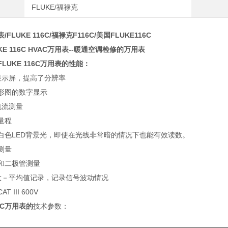
FLUKE/福禄克
/FLUKE 116C/福禄克F116C/美国FLUKE116C
KE 116C HVAC万用表--暖通空调检修的万用表
LUKE 116C万用表的性能：
的显示屏，提高了分辨率
形图的数字显示
电流测量
量程
白色LED背景光，即使在光线非常暗的情况下也能有效读数。
测量
和二极管测量
ui大－平均值记录，记录信号波动情况
 III 600V
16C万用表的
技术参数：