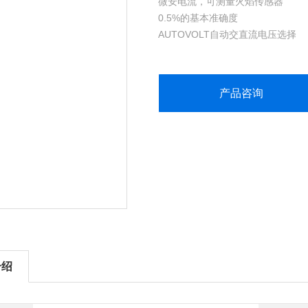
微安电流，可测量火焰传感器
0.5%的基本准确度
AUTOVOLT自动交直流电压选择
LoZ低输入阻抗，帮助防止由于杂
产品咨询
介绍