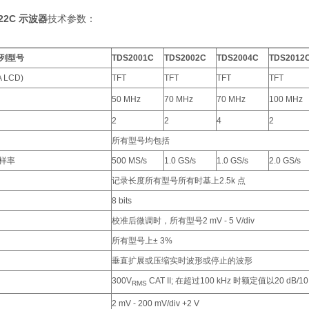
22C 示波器
技术参数：
系列型号
TDS2001C
TDS2002C
TDS2004C
TDS2012
 LCD)
TFT
TFT
TFT
TFT
50 MHz
70 MHz
70 MHz
100 MHz
2
2
4
2
所有型号均包括
样率
500 MS/s
1.0 GS/s
1.0 GS/s
2.0 GS/s
记录长度所有型号所有时基上2.5k 点
8 bits
校准后微调时，所有型号2 mV - 5 V/div
所有型号上± 3%
垂直扩展或压缩实时波形或停止的波形
300V
CAT II; 在超过100 kHz 时额定值以20 dB/10
RMS
2 mV - 200 mV/div +2 V