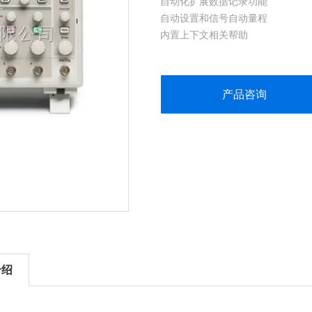
自动化扩展数据记录功能
自动设置和信号自动量程
内置上下文相关帮助
探头检查向导
多语言用户界面
5.7 英寸(144 毫米)有源TFT 彩色
产品咨询
体积小，重量轻：深仅4.9 英寸(124 
介绍