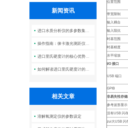
位置范围
新闻资讯
带宽限制
输入耦合
进口水质分析仪的多参数集成检测技术与系统维护策略
输入阻抗
时基范围
操作指南：徕卡激光测距仪的功能设置与测量技巧
时基精度
水平缩放
进口里氏硬度计的核心优势：精度、耐用性与多功能性
I/O 接口
如何解读进口里氏硬度计的测量重复性与示值误差参数？
USB 端口
GPIB
相关文章
非易失性存储
参考波形显示
没有USB 
溶解氧测定仪的参数设定
zui大USB