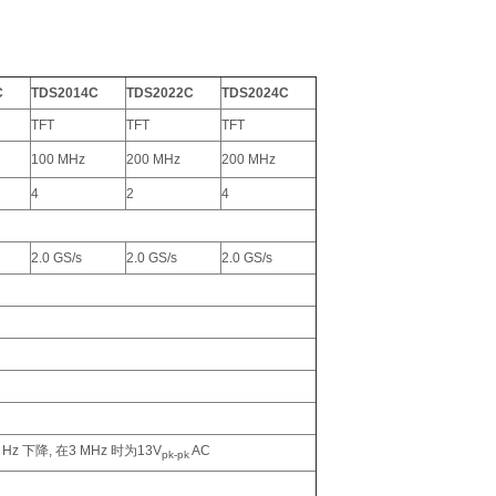
C
TDS2014C
TDS2022C
TDS2024C
TFT
TFT
TFT
100 MHz
200 MHz
200 MHz
4
2
4
2.0 GS/s
2.0 GS/s
2.0 GS/s
 Hz 下降, 在3 MHz 时为13V
AC
pk-pk