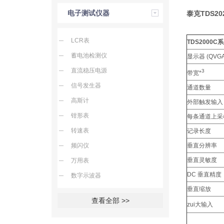
电子测试仪器
泰克TDS20
LCR表
TDS2000C
蓄电池检测仪
显示器 (QVGA
直流稳压电源
3
带宽*
信号发生器
通道数量
高斯计
外部触发输入
钳形表
每条通道上采
转速表
记录长度
频闪仪
垂直分辨率
垂直灵敏度
万用表
DC 垂直精度
数字示波器
垂直缩放
查看全部 >>
zui大输入