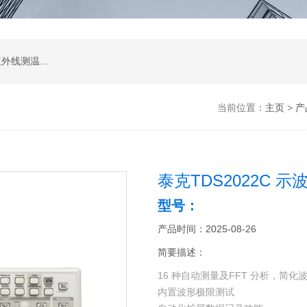
涂层测厚仪；超声波测厚仪；超声波探伤仪；红外线测温仪；声级计；测振仪；转速表；COD测定仪；激光测距仪；酸度计；电导率测定仪；粗糙度仪；硬度计；测力计；溶解氧测定仪；万用表；离子浓度测定仪；数字示波器；数字示波器；信号源；电源；频谱分析；功率分析仪
当前位置：
主页
>
产
泰克TDS2022C 示
型号：
产品时间：2025-08-26
简要描述：
16 种自动测量及FFT 分析，简化
内置波形极限测试