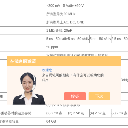
>200 mV - 5 V/div +50 V
所有型号为20 MHz
所有型号上AC, DC, GND
1 MΩ 并联, 20pF
5 ns - 50 s/div
5 ns - 50 s/div
5 ns - 50 s/div
2.5 ns - 50
50 ppm
水平扩展或折叠活动的波形或停止的波形
欢迎您！
前面板上的USB 主机端口支持USB 闪存驱动器
来自局域网的朋友！有什么可以帮助您的
仪器背面的USB 设备端口支持连接PC 及兼容PictBri
吗？
可选
器
(2)个2.5 K 点参考波形
闪存驱动器时的波形存储
(2) 2.5k 点
(2) 2.5k 点
(4) 2.5k 点
(2) 2.5k 点
 闪存驱动器容量
64 GB