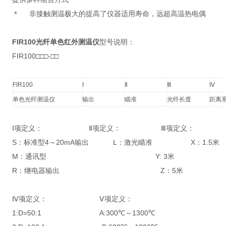
＊ 非接触测温极大的提高了仪器适用寿命，远超高温热电偶
FIR100光纤单色红外测温仪
型号说明：
FIR100□□□-□□
FIR100
Ⅰ
Ⅱ
Ⅲ
Ⅳ
单色光纤测温仪
输出
瞄准
光纤长度
距离
Ⅰ项定义： Ⅱ项定义： Ⅲ项定义：
S：标准型4～20mA输出 L：激光瞄准 X：1.5米
M：通讯型 Y: 3米
R：继电器输出 Z：5米
Ⅳ项定义： Ⅴ项定义：
1:D=50:1 A:300℃～1300℃