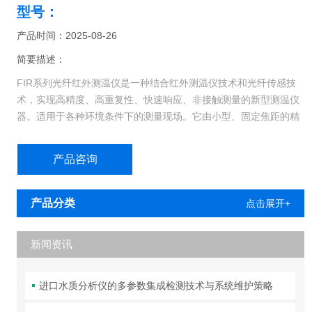
型号：
产品时间：2025-08-26
简要描述：
FIR系列光纤红外测温仪是一种结合红外测温仪技术和光纤传感技
术，实现高精度、高重复性、快速响应、非接触测量的新型测温仪
器。适用于各种环境条件下的测量现场。它由小型、固定焦距的精
密光学探头、具有柔性不锈钢保护套的进口传光电缆、以及嵌入微
型计算机的主模块和对外输出信号的传输电缆等组成。
产品咨询
FIR系列光纤红外测温仪的测温范围为300℃～3000℃（分段实
现）
产品分类
点击展开+
新闻资讯
进口水质分析仪的多参数集成检测技术与系统维护策略