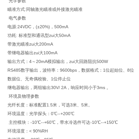
光学参数
瞄准方式:同轴激光瞄准或外接激光瞄准
电气参数
电源:24VDC，(±20%)，500mA
功耗: 标准型和通讯型zui大50mA
带激光瞄准zui大200mA
带继电器输出zui大100mA
输出方式：4～20mA模拟输出，zui大回路阻抗500W
RS485数字输出，波特率：9600bps，数据格式：1位起始位、8位
数据位、无奇偶校验、1位停止位
继电器输出，两组输出30V/ 2A，响应时间小于3ms 。
环境及物理参数
光纤长度：标准配置1.5米，可选3米、5米。
环境温度：光学探头：0℃--+200℃
主控模块：-10℃--+60℃，带水冷选件可达-10℃--+150℃
环境湿度：< 90%RH